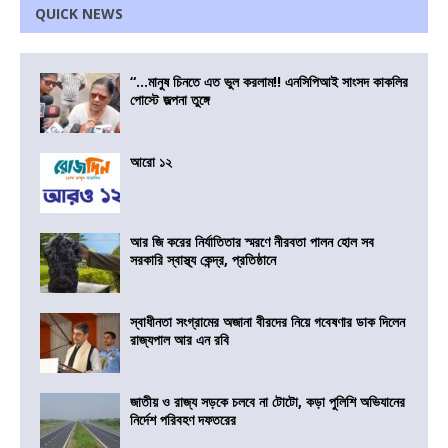
QUICK NEWS
“…মানুষ চিনতে এত ভুল করলাম!! এনসিপিআই সাংসদ কাকলির
পোস্টে জল্পনা তুঙ্গে
আরো ১২
আর জি করের নির্যাতিতার স্মরণে নীরবতা পালন হোল সব
সরকারি স্বাস্থ্য কেন্দ্র, প্রতিষ্ঠানে
স্বাধীনতা সংগ্রামের অজানা বীরদের নিয়ে গবেষণার ডাক দিলেন
রাজ্যপাল আর এন রবি
জাতীয় ও রাজ্য সড়কে চলবে না টোটো, কড়া পুলিশি অভিযানের
নির্দেশ পরিবহণ দফতরের