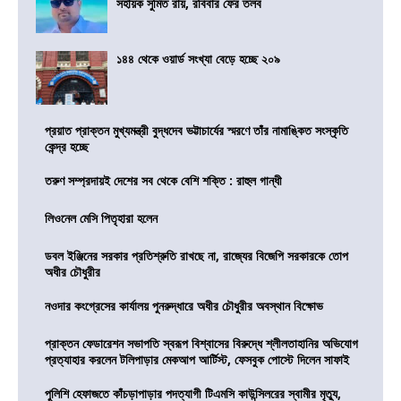
সহায়ক সুমিত রায়, রবিবার ফের তলব
১৪৪ থেকে ওয়ার্ড সংখ্যা বেড়ে হচ্ছে ২০৯
প্রয়াত প্রাক্তন মুখ্যমন্ত্রী বুদ্ধদেব ভট্টাচার্যের স্মরণে তাঁর নামাঙ্কিত সংস্কৃতি
কেন্দ্র হচ্ছে
তরুণ সম্প্রদায়ই দেশের সব থেকে বেশি শক্তি : রাহুল গান্ধী
লিওনেল মেসি পিতৃহারা হলেন
ডবল ইঞ্জিনের সরকার প্রতিশ্রুতি রাখছে না, রাজ্যের বিজেপি সরকারকে তোপ
অধীর চৌধুরীর
নওদার কংগ্রেসের কার্যালয় পুনরুদ্ধারে অধীর চৌধুরীর অবস্থান বিক্ষোভ
প্রাক্তন ফেডারেশন সভাপতি স্বরূপ বিশ্বাসের বিরুদ্ধে শ্লীলতাহানির অভিযোগ
প্রত্যাহার করলেন টলিপাড়ার মেকআপ আর্টিস্ট, ফেসবুক পোস্টে দিলেন সাফাই
পুলিশি হেফাজতে কাঁচড়াপাড়ার পদত্যাগী টিএমসি কাউন্সিলরের স্বামীর মৃত্যু,