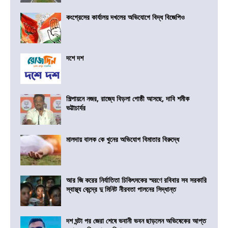
কংগ্রেসের কার্যালয় দখলের অভিযোগে বিদ্ধ বিজেপিও
দশে দশ
শিল্পায়নে নজর, রাজ্যে বিড়লা গোষ্ঠী আসছে, দাবি শমীক
ভট্টাচার্যর
মালদায় বালক কে খুনের অভিযোগ বিমাতার বিরুদ্ধে
আর জি করের নির্যাতিতা চিকিৎসকের স্মরণে রবিবার সব সরকারি
স্বাস্থ্য কেন্দ্রে দু মিনিট নীরবতা পালনের সিদ্ধান্ত
দশ ঘন্টা পর জেরা শেষে ভবানী ভবন ছাড়লেন অভিষেকের আপ্ত