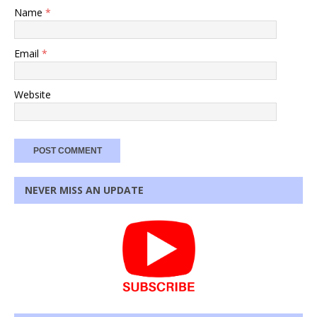
Name
*
Email
*
Website
NEVER MISS AN UPDATE