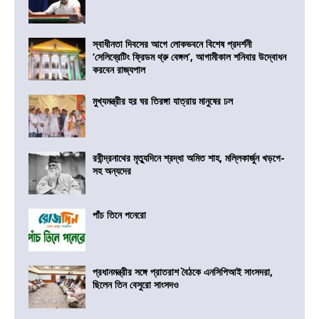
স্বাধীনতা দিবসের আগে লোকভবনে বিশেষ প্রদর্শনী
‘সেলিব্রেটিং ফ্রিডম থ্রু বেঙ্গল’, আগামীকাল শনিবার উদ্বোধন
করবেন রাজ্যপাল
মুখ্যমন্ত্রীর হর ঘর তিরঙ্গা যাত্রায় মানুষের ঢল
রবীন্দ্রনাথের মৃত্যুদিনে শ্রদ্ধা অমিত শাহ, মল্লিকার্জুন খড়গে-
সহ অন্যদের
পাঁচ তিনে পনেরো
প্রধানমন্ত্রীর সঙ্গে প্রাতরাশ বৈঠকে এনসিপিআই সাংসদরা,
ছিলেন তিন বেসুরো সাংসদও