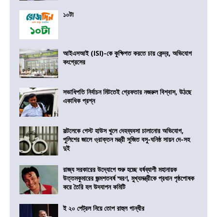
১০টা
আইএসআই (ISI)-কে কুক্ষিগত করতে চায় কেন্দ্র, অভিযোগ
কংগ্রেসের
সভাধিপতি নির্বাচন মিটতেই গ্রেফতার নজরুল বিশ্বাস, উঠছে
একাধিক প্রশ্ন
সল্টলেকে গেস্ট হাউস খুলে দেহব্যবসা চালানোর অভিযোগ,
পুলিশের জালে ও্রাক্তন মন্ত্রী সুজিত বসু-ঘনিষ্ঠ সায়ন দে-সহ
দুই
রাজ্য সরকারের উদ্যোগে শুরু হচ্ছে বর্ষব্যাপী মহানায়ক
উত্তমকুমারের জন্মশতবর্ষ স্মরণ, মুখ্যমন্ত্রীকে প্রধান পৃষ্ঠপোষক
করে তৈরি হল উদযাপন কমিটি
ই ২০ পেট্রল নিয়ে তোপ রাহুল গান্ধীর