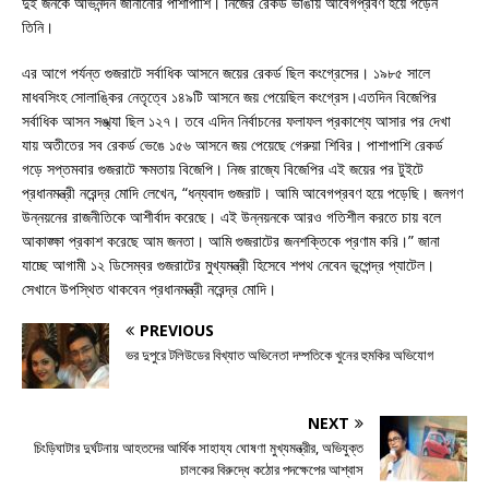
দুই জনকে অভিনন্দন জানানোর পাশাপাশি। নিজের রেকর্ড ভাঙায় আবেগপ্রবণ হয়ে পড়েন
তিনি।
এর আগে পর্যন্ত গুজরাটে সর্বাধিক আসনে জয়ের রেকর্ড ছিল কংগ্রেসের। ১৯৮৫ সালে
মাধবসিংহ সোলাঙ্কির নেতৃত্বে ১৪৯টি আসনে জয় পেয়েছিল কংগ্রেস।এতদিন বিজেপির
সর্বাধিক আসন সঙ্খ্যা ছিল ১২৭। তবে এদিন নির্বাচনের ফলাফল প্রকাশ্যে আসার পর দেখা
যায় অতীতের সব রেকর্ড ভেঙে ১৫৬ আসনে জয় পেয়েছে গেরুয়া শিবির। পাশাপাশি রেকর্ড
গড়ে সপ্তমবার গুজরাটে ক্ষমতায় বিজেপি। নিজ রাজ্যে বিজেপির এই জয়ের পর টুইটে
প্রধানমন্ত্রী নরেন্দ্র মোদি লেখেন, “ধন্যবাদ গুজরাট। আমি আবেগপ্রবণ হয়ে পড়েছি। জনগণ
উন্নয়নের রাজনীতিকে আশীর্বাদ করেছে। এই উন্নয়নকে আরও গতিশীল করতে চায় বলে
আকাঙ্ক্ষা প্রকাশ করেছে আম জনতা। আমি গুজরাটের জনশক্তিকে প্রণাম করি।” জানা
যাচ্ছে আগামী ১২ ডিসেম্বর গুজরাটের মুখ্যমন্ত্রী হিসেবে শপথ নেবেন ভূপেন্দ্র প্যাটেল।
সেখানে উপস্থিত থাকবেন প্রধানমন্ত্রী নরেন্দ্র মোদি।
PREVIOUS
ভর দুপুরে টলিউডের বিখ্যাত অভিনেতা দম্পতিকে খুনের হুমকির অভিযোগ
NEXT
চিংড়িঘাটার দুর্ঘটনায় আহতদের আর্থিক সাহায্য ঘোষণা মুখ্যমন্ত্রীর, অভিযুক্ত
চালকের বিরুদ্ধে কঠোর পদক্ষেপের আশ্বাস