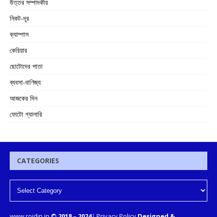
উত্তর সম্পাদকীয়
নিকট-দূর
ক্যাম্পাস
কেরিয়ার
ছোটোদের পাতা
ব্যবসা-বাণিজ্য
আজকের দিন
ফোটো গ্যালারি
CATEGORIES
www.rojdin.in
© 2018
–
2024
|
Privacy Policy
Designed &