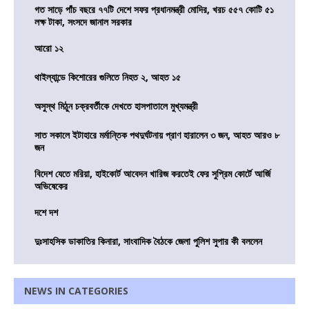
গত সাড়ে পাঁচ বছরে ৭৭টি দেশে সফর প্রধানমন্ত্রী মোদির, খরচ ৫৫৭ কোটি ৫১
লক্ষ টাকা, সংসদে জানাল সরকার
আরো ১২
থাইল্যান্ডে কিশোরের গুলিতে নিহত ২, আহত ১৫
অসুস্থ মিঠুন চক্রবর্তীকে দেখতে হাসপাতালে মুখ্যমন্ত্রী
সাত সকালে ইটাহারে মর্মান্তিক পথদুর্ঘটনায় প্রাণ হারালেন ৩ জন, আহত আরও ৮
জন
বিদেশ যেতে মরিয়া, হাইকোর্ট আবেদন খারিজ করতেই ফের সুপ্রিম কোর্টে আর্জি
অভিষেকের
দশে দশ
দুঃসাহসিক ডাকাতির কিনারা, সাংবাদিক বৈঠকে জেলা পুলিশ সুপার কী বললেন
NEWS IN CATEGORIES