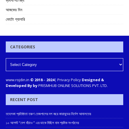
ব্যবসা-বাণিজ্য
আজকের দিন
ফোটো গ্যালারি
CATEGORIES
www.rojdin.in
© 2018
–
2024
|
Privacy Policy
Designed &
Developed By by
PRISMHUB ONLINE SOLUTIONS PVT. LTD.
RECENT POST
তহেলকা প্রতিষ্ঠাতা তরুণ তেজপালের দশ বছর কারাদন্ডের নির্দেশ আদালতের
১০ আগস্ট “দেশ বাঁচাও ” এর ডাকে মিছিল বাম শ্রমিক সংগঠনের