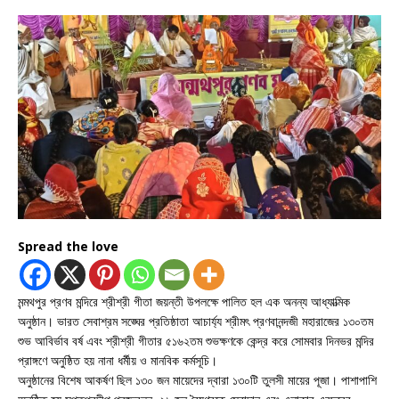
Spread the love
মন্মথপুর প্রণব মন্দিরে শ্রীশ্রী গীতা জয়ন্তী উপলক্ষে পালিত হল এক অনন্য আধ্যাত্মিক
অনুষ্ঠান। ভারত সেবাশ্রম সঙ্ঘের প্রতিষ্ঠাতা আচার্য্য শ্রীমৎ প্রণবানন্দজী মহারাজের ১৩০তম
শুভ আবির্ভাব বর্ষ এবং শ্রীশ্রী গীতার ৫১৬২তম শুভক্ষণকে কেন্দ্র করে সোমবার দিনভর মন্দির
প্রাঙ্গণে অনুষ্ঠিত হয় নানা ধর্মীয় ও মানবিক কর্মসূচি।
অনুষ্ঠানের বিশেষ আকর্ষণ ছিল ১৩০ জন মায়েদের দ্বারা ১৩০টি তুলসী মায়ের পূজা। পাশাপাশি