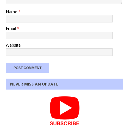
Name
*
Email
*
Website
NEVER MISS AN UPDATE