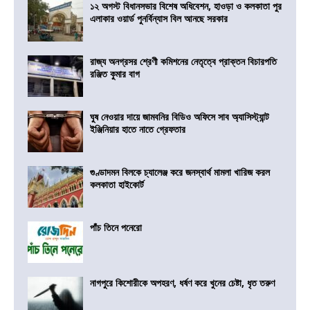
১২ অগস্ট বিধানসভার বিশেষ অধিবেশন, হাওড়া ও কলকাতা পুর
এলাকার ওয়ার্ড পুনর্বিন্যাস বিল আনছে সরকার
রাজ্য অনগ্রসর শ্রেণী কমিশনের নেতৃত্বে প্রাক্তন বিচারপতি
রঞ্জিত কুমার বাগ
ঘুষ নেওয়ার দায়ে জামবনির বিডিও অফিসে সাব অ্যাসিস্ট্যান্ট
ইঞ্জিনিয়ার হাতে নাতে গ্রেফতার
গুণ্ডাদমন বিলকে চ্যালেঞ্জ করে জনস্বার্থ মামলা খারিজ করল
কলকাতা হাইকোর্ট
পাঁচ তিনে পনেরো
নাগপুরে কিশোরীকে অপহরণ, ধর্ষণ করে খুনের চেষ্টা, ধৃত তরুণ