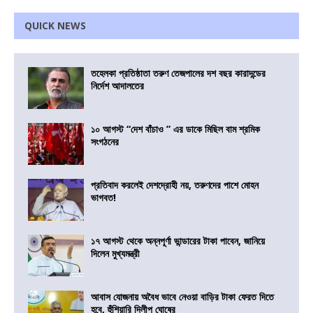
QUICK NEWS
তহেলকা প্রতিষ্ঠাতা তরুণ তেজপালের দশ বছর কারাদন্ডের
নির্দেশ আদালতের
১০ আগস্ট “দেশ বাঁচাও ” এর ডাকে মিছিল বাম শ্রমিক
সংগঠনের
প্রতিবাদ করলেই দেশদ্রোহী নয়, তরুণদের পাশে মোহন
ভাগবত!
১৭ আগস্ট থেকে অন্নপূর্ণা ভান্ডারের টাকা পাবেন, জানিয়ে
দিলেন মুখ্যমন্ত্রী
আবাস যোজনায় অবৈধ ভাবে নেওয়া বাড়ির টাকা ফেরত দিতে
হবে, হুঁশিয়ারি দিলীপ ঘোষের