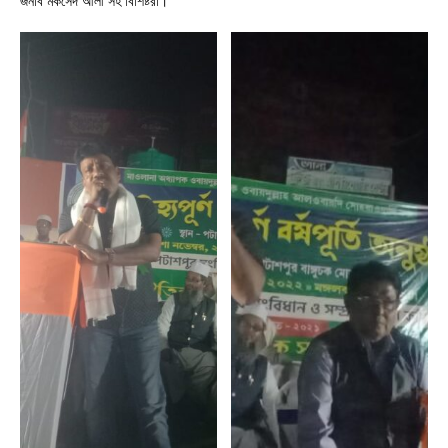
জনাব মকসেদ আলী সহ বিশিষ্টরা।