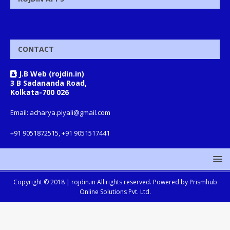
CONTACT
J.B Web (rojdin.in)
3 B Sadananda Road,
Kolkata-700 026
Email: acharya.piyali@gmail.com
+91 9051872515, +91 9051517441
Copyright © 2018 |
rojdin.in
All rights reserved. Powered by
Prismhub
Online Solutions Pvt. Ltd.