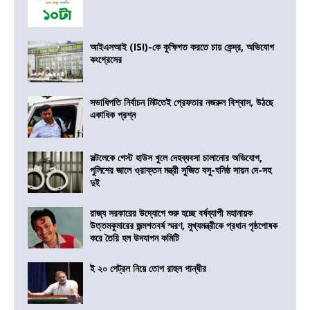
আইএসআই (ISI)-কে কুক্ষিগত করতে চায় কেন্দ্র, অভিযোগ
কংগ্রেসের
সভাধিপতি নির্বাচন মিটতেই গ্রেফতার নজরুল বিশ্বাস, উঠছে
একাধিক প্রশ্ন
সল্টলেকে গেস্ট হাউস খুলে দেহব্যবসা চালানোর অভিযোগ,
পুলিশের জালে ও্রাক্তন মন্ত্রী সুজিত বসু-ঘনিষ্ঠ সায়ন দে-সহ
দুই
রাজ্য সরকারের উদ্যোগে শুরু হচ্ছে বর্ষব্যাপী মহানায়ক
উত্তমকুমারের জন্মশতবর্ষ স্মরণ, মুখ্যমন্ত্রীকে প্রধান পৃষ্ঠপোষক
করে তৈরি হল উদযাপন কমিটি
ই ২০ পেট্রল নিয়ে তোপ রাহুল গান্ধীর