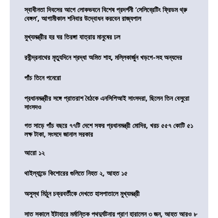
স্বাধীনতা দিবসের আগে লোকভবনে বিশেষ প্রদর্শনী ‘সেলিব্রেটিং ফ্রিডম থ্রু
বেঙ্গল’, আগামীকাল শনিবার উদ্বোধন করবেন রাজ্যপাল
মুখ্যমন্ত্রীর হর ঘর তিরঙ্গা যাত্রায় মানুষের ঢল
রবীন্দ্রনাথের মৃত্যুদিনে শ্রদ্ধা অমিত শাহ, মল্লিকার্জুন খড়গে-সহ অন্যদের
পাঁচ তিনে পনেরো
প্রধানমন্ত্রীর সঙ্গে প্রাতরাশ বৈঠকে এনসিপিআই সাংসদরা, ছিলেন তিন বেসুরো
সাংসদও
গত সাড়ে পাঁচ বছরে ৭৭টি দেশে সফর প্রধানমন্ত্রী মোদির, খরচ ৫৫৭ কোটি ৫১
লক্ষ টাকা, সংসদে জানাল সরকার
আরো ১২
থাইল্যান্ডে কিশোরের গুলিতে নিহত ২, আহত ১৫
অসুস্থ মিঠুন চক্রবর্তীকে দেখতে হাসপাতালে মুখ্যমন্ত্রী
সাত সকালে ইটাহারে মর্মান্তিক পথদুর্ঘটনায় প্রাণ হারালেন ৩ জন, আহত আরও ৮