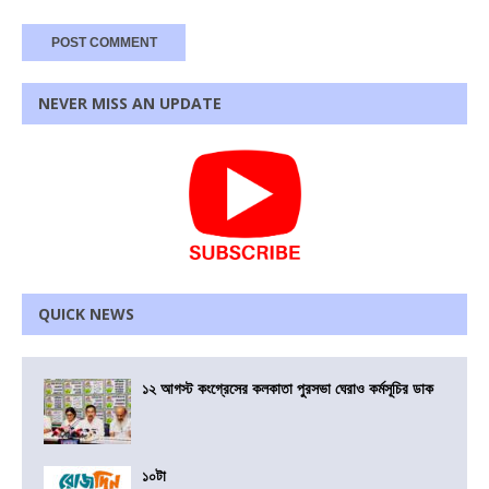
NEVER MISS AN UPDATE
QUICK NEWS
১২ আগস্ট কংগ্রেসের কলকাতা পুরসভা ঘেরাও কর্মসূচির ডাক
১০টা