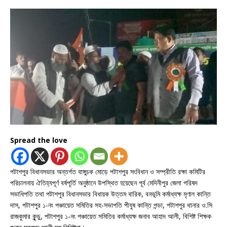
Spread the love
পটাশপুর বিধানসভার অন্তর্গত বাঙ্গুচক মোড়ে পটাশপুর সংবিধান ও সম্প্রীতি রক্ষা কমিটির
পরিচালনায় ঐতিহ্যপূর্ণ বর্ষপূর্তি অনুষ্ঠানে উপস্থিত হয়েছেন পূর্ব মেদিনীপুর জেলা পরিষদ
সভাধিপতি তথা পটাশপুর বিধানসভার বিধায়ক উত্তম বারিক, বনভূমি কর্মাধ্যক্ষ মৃণাল কান্তি
দাস, পটাশপুর ১-নং পঞ্চায়েত সমিতির সহ-সভাপতি পীযুষ কান্তি পন্ডা, পটাশপুর থানার ও.সি
রাজকুমার কুন্ডু, পটাশপুর ১-নং পঞ্চায়েত সমিতির কর্মাধ্যক্ষ জনাব আহাদ আলী, বিশিষ্ট শিক্ষক