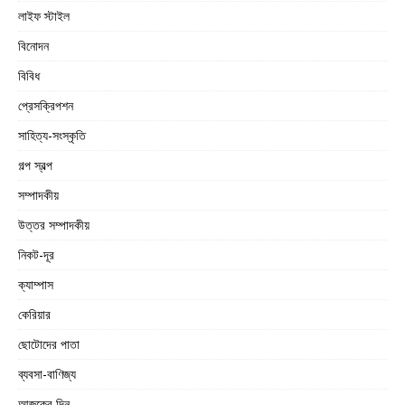
লাইফ স্টাইল
বিনোদন
বিবিধ
প্রেসক্রিপশন
সাহিত্য-সংস্কৃতি
গল্প স্বল্প
সম্পাদকীয়
উত্তর সম্পাদকীয়
নিকট-দূর
ক্যাম্পাস
কেরিয়ার
ছোটোদের পাতা
ব্যবসা-বাণিজ্য
আজকের দিন