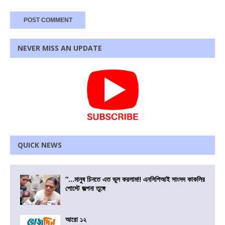
NEVER MISS AN UPDATE
QUICK NEWS
“…মানুষ চিনতে এত ভুল করলাম!! এনসিপিআই সাংসদ কাকলির
পোস্টে জল্পনা তুঙ্গে
আরো ১২