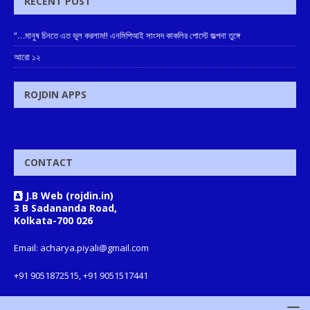
RECENT POST
“…মানুষ চিনতে এত ভুল করলাম!! এনসিপিআই সাংসদ কাকলির পোস্টে জল্পনা তুঙ্গে
আরো ১২
ROJDIN APPS
CONTACT
J.B Web (rojdin.in)
3 B Sadananda Road,
Kolkata-700 026
Email: acharya.piyali@gmail.com
+91 9051872515, +91 9051517441