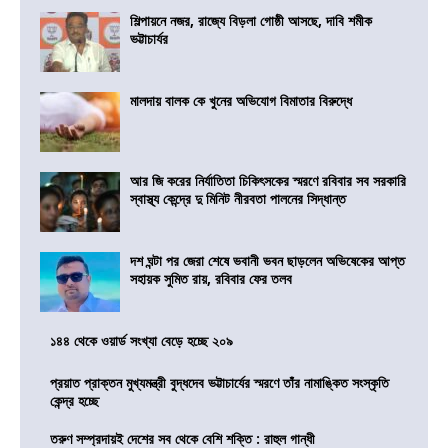
শিল্পায়নে নজর, রাজ্যে বিড়লা গোষ্ঠী আসছে, দাবি শমীক
ভট্টাচার্যর
মালদায় বালক কে খুনের অভিযোগ বিমাতার বিরুদ্ধে
আর জি করের নির্যাতিতা চিকিৎসকের স্মরণে রবিবার সব সরকারি
স্বাস্থ্য কেন্দ্রে দু মিনিট নীরবতা পালনের সিদ্ধান্ত
দশ ঘন্টা পর জেরা শেষে ভবানী ভবন ছাড়লেন অভিষেকের আপ্ত
সহায়ক সুমিত রায়, রবিবার ফের তলব
১৪৪ থেকে ওয়ার্ড সংখ্যা বেড়ে হচ্ছে ২০৯
প্রয়াত প্রাক্তন মুখ্যমন্ত্রী বুদ্ধদেব ভট্টাচার্যের স্মরণে তাঁর নামাঙ্কিত সংস্কৃতি
কেন্দ্র হচ্ছে
তরুণ সম্প্রদায়ই দেশের সব থেকে বেশি শক্তি : রাহুল গান্ধী