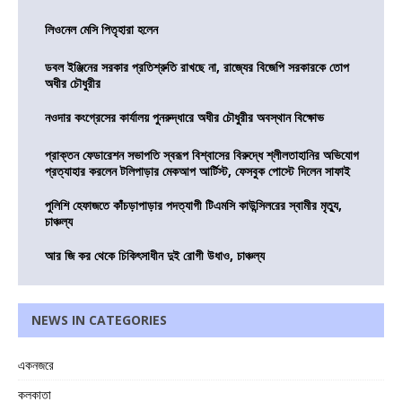
লিওনেল মেসি পিতৃহারা হলেন
ডবল ইঞ্জিনের সরকার প্রতিশ্রুতি রাখছে না, রাজ্যের বিজেপি সরকারকে তোপ
অধীর চৌধুরীর
নওদার কংগ্রেসের কার্যালয় পুনরুদ্ধারে অধীর চৌধুরীর অবস্থান বিক্ষোভ
প্রাক্তন ফেডারেশন সভাপতি স্বরূপ বিশ্বাসের বিরুদ্ধে শ্লীলতাহানির অভিযোগ
প্রত্যাহার করলেন টলিপাড়ার মেকআপ আর্টিস্ট, ফেসবুক পোস্টে দিলেন সাফাই
পুলিশি হেফাজতে কাঁচড়াপাড়ার পদত্যাগী টিএমসি কাউন্সিলরের স্বামীর মৃত্যু,
চাঞ্চল্য
আর জি কর থেকে চিকিৎসাধীন দুই রোগী উধাও, চাঞ্চল্য
NEWS IN CATEGORIES
একনজরে
কলকাতা