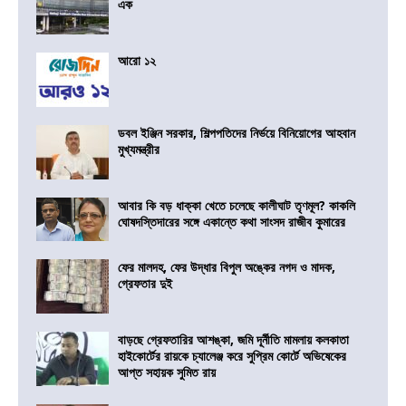
এক
আরো ১২
ডবল ইঞ্জিন সরকার, শিল্পপতিদের নির্ভয়ে বিনিয়োগের আহবান
মুখ্যমন্ত্রীর
আবার কি বড় ধাক্কা খেতে চলেছে কালীঘাট তৃণমূল? কাকলি
ঘোষদস্তিদারের সঙ্গে একান্তে কথা সাংসদ রাজীব কুমারের
ফের মালদহ, ফের উদ্ধার বিপুল অঙ্কের নগদ ও মাদক,
গ্রেফতার দুই
বাড়ছে গ্রেফতারির আশঙ্কা, জমি দূর্নীতি মামলায় কলকাতা
হাইকোর্টের রায়কে চ্যালেঞ্জ করে সুপ্রিম কোর্টে অভিষেকের
আপ্ত সহায়ক সুমিত রায়