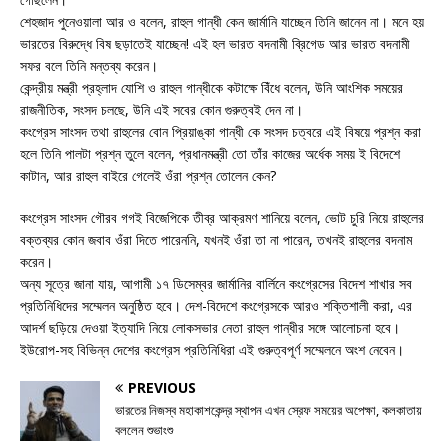
শেহজাদ পুনেওয়ালা আর ও বলেন, রাহুল গান্ধী কেন জার্মানি যাচ্ছেন তিনি জানেন না। মনে হয়
ভারতের বিরুদ্ধে বিষ ছড়াতেই যাচ্ছেন! এই হল ভারত বদনামী ব্রিগেড আর ভারত বদনামী
সফর বলে তিনি মন্তব্য করেন।
কেন্দ্রীয় মন্ত্রী প্রহ্লাদ যোশি ও রাহুল গান্ধীকে কটাক্ষে বিঁধে বলেন, উনি আংশিক সময়ের
রাজনীতিক, সংসদ চলছে, উনি এই সবের কোন গুরুত্বই দেন না।
কংগ্রেস সাংসদ তথা রাহুলের বোন প্রিয়াঙ্কা গান্ধী কে সংসদ চত্বরে এই বিষয়ে প্রশ্ন করা
হলে তিনি পালটা প্রশ্ন তুলে বলেন, প্রধানমন্ত্রী তো তাঁর কাজের অর্ধেক সময় ই বিদেশে
কাটান, আর রাহুল বাইরে গেলেই ওঁরা প্রশ্ন তোলেন কেন?
কংগ্রেস সাংসদ গৌরব গগই বিজেপিকে তীব্র আক্রমণ শানিয়ে বলেন, ভোট চুরি নিয়ে রাহুলের
বক্তব্যর কোন জবাব ওঁরা দিতে পারেননি, যখনই ওঁরা তা না পারেন, তখনই রাহুলের বদনাম
করেন।
অন্য সূত্রে জানা যায়, আগামী ১৭ ডিসেম্বর জার্মানির বার্লিনে কংগ্রেসের বিদেশ শাখার সব
প্রতিনিধিদের সম্মেলন অনুষ্ঠিত হবে। দেশ-বিদেশে কংগ্রেসকে আরও শক্তিশালী করা, এর
আদর্শ ছড়িয়ে দেওয়া ইত্যাদি নিয়ে লোকসভার নেতা রাহুল গান্ধীর সঙ্গে আলোচনা হবে।
ইউরোপ-সহ বিভিন্ন দেশের কংগ্রেস প্রতিনিধিরা এই গুরুত্বপূর্ণ সম্মেলনে অংশ নেবেন।
PREVIOUS
ভারতের নিজস্ব মহাকাশকেন্দ্র স্থাপন এখন স্রেফ সময়ের অপেক্ষা, কলকাতায়
বললেন শুভাংশু