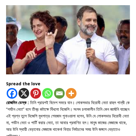
Spread the love
রোজদিন ডেস্ক :
তিনি প্রায়শই বিদেশ সফরে যান। লোকসভার বিরোধী নেতা রাহুল গান্ধী কে
“পর্যটন নেতা” বলে তীব্র কটাক্ষে বিঁধলো বিজেপি। সংসদ চলাকালীন তিনি কেন জার্মানি যাচ্ছেন
এই প্রশ্ন তুলে বিজেপি মুখপাত্র শেহজাদ পুনাওয়ালা বলেন, উনি যে লোকসভার বিরোধী নেতা
না, পর্যটন নেতা ও পার্টি করার নেতা, তা আবার প্রমাণিত হল। মানুষ কাজের মেজাজে থাকে,
আর উনি স্থায়ী বেড়ানোর মেজাজে থাকেন! বিহার নির্বাচনের সময় উনি জঙ্গলে বেড়াতেও
গেছিলেন।