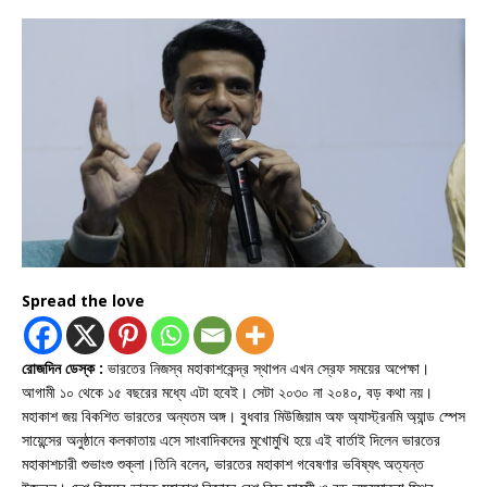
Spread the love
রোজদিন ডেস্ক :
ভারতের নিজস্ব মহাকাশকেন্দ্র স্থাপন এখন স্রেফ সময়ের অপেক্ষা।
আগামী ১০ থেকে ১৫ বছরের মধ্যে এটা হবেই। সেটা ২০৩০ না ২০৪০, বড় কথা নয়।
মহাকাশ জয় বিকশিত ভারতের অন্যতম অঙ্গ। বুধবার মিউজিয়াম অফ অ্যাস্ট্রনমি অ্যান্ড স্পেস
সায়েন্সের অনুষ্ঠানে কলকাতায় এসে সাংবাদিকদের মুখোমুখি হয়ে এই বার্তাই দিলেন ভারতের
মহাকাশচারী শুভাংশু শুক্লা।তিনি বলেন, ​ভারতের মহাকাশ গবেষণার ভবিষ্যৎ অত্যন্ত