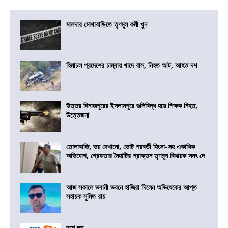
মালদার মোথাবাড়িতে তৃণমূল কর্মী খুন
হিমাচল প্রদেশের চাম্বায় খাদে বাস, নিহত আট, আহত দশ
উত্তর দিনাজপুরের ইসলামপুরে গুলিবিদ্ধ হয়ে শিক্ষক নিহত,
উত্তেজনা
তোলাবাজি, ভয় দেখানো, ভোট পরবর্তী হিংসা-সহ একাধিক
অভিযোগ, গ্রেফতার নৈহাটির প্রাক্তন তৃণমূল বিধায়ক সনৎ দে
আজ সকালে ভবানী ভবনে হাজিরা দিলেন অভিষেকের আপ্ত
সহায়ক সুমিত রায়
দশে দশ