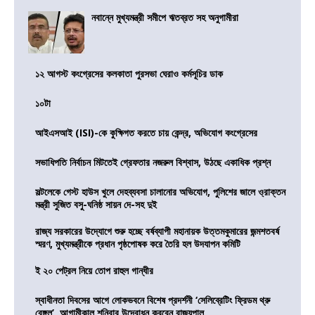
নবান্নে মুখ্যমন্ত্রী সমীপে ঋতব্রত সহ অনুগামীরা
১২ আগস্ট কংগ্রেসের কলকাতা পুরসভা ঘেরাও কর্মসূচির ডাক
১০টা
আইএসআই (ISI)-কে কুক্ষিগত করতে চায় কেন্দ্র, অভিযোগ কংগ্রেসের
সভাধিপতি নির্বাচন মিটতেই গ্রেফতার নজরুল বিশ্বাস, উঠছে একাধিক প্রশ্ন
সল্টলেকে গেস্ট হাউস খুলে দেহব্যবসা চালানোর অভিযোগ, পুলিশের জালে ও্রাক্তন
মন্ত্রী সুজিত বসু-ঘনিষ্ঠ সায়ন দে-সহ দুই
রাজ্য সরকারের উদ্যোগে শুরু হচ্ছে বর্ষব্যাপী মহানায়ক উত্তমকুমারের জন্মশতবর্ষ
স্মরণ, মুখ্যমন্ত্রীকে প্রধান পৃষ্ঠপোষক করে তৈরি হল উদযাপন কমিটি
ই ২০ পেট্রল নিয়ে তোপ রাহুল গান্ধীর
স্বাধীনতা দিবসের আগে লোকভবনে বিশেষ প্রদর্শনী ‘সেলিব্রেটিং ফ্রিডম থ্রু
বেঙ্গল’, আগামীকাল শনিবার উদ্বোধন করবেন রাজ্যপাল