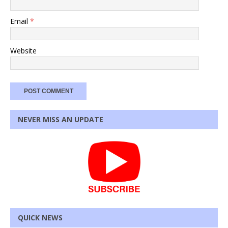
Email
*
Website
NEVER MISS AN UPDATE
QUICK NEWS