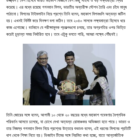
উজ্জ্বল। দেশ হিসেবে ভারত মহাকাশ বিজ্ঞানে বেশ কিছু সাহসী ও বড় লক্ষ্যমাত্রা স্থির
করেছে। এর মধ্যে রয়েছে গগনযান মিশন, ভারতীয় অন্তরীক্ষ স্টেশন তৈরি এবং চাঁদে মানুষ
পাঠানো। মিশনের টাইমলাইন নিয়ে প্রশ্নে তিনি বলেন, মহাকাশ মিশনগুলি অত্যন্ত জটিল
হয়। এখনই নির্দিষ্ট করে দিনক্ষণ বলা কঠিন। তবে ২০৪০ সালকে লক্ষ্যমাত্রা হিসেবে ধরে
কাজ এগোচ্ছে। বর্তমানে যে পরীক্ষামূলক প্রকল্পগুলো চলছে, তার অগ্রগতির ওপর ভিত্তি
করেই চূড়ান্ত সময় নির্ধারিত হবে। তবে এটুকু বলতে পারি, আমরা লক্ষ্যে পৌঁছবই।
তিনি জোরের সঙ্গে বলেন, আগামী ১০ থেকে ২০ বছরের মধ্যে মহাকাশ গবেষণায় বৈপ্লবিক
পরিবর্তন আসতে চলেছে, যা চোখে দেখা অত্যন্ত রোমাঞ্চকর অভিজ্ঞতা হতে পারে। ভারত ও
তার নিজস্ব গগনযান মিশন নিয়ে প্রশ্নের উত্তরে শুভাংশু বলেন, এই ধরনের মিশনের প্রতিটি
ধাপ থেকে শিক্ষা নিতে হয়। ডিজাইন টিমের সঙ্গে নিয়মিত কথা হচ্ছে, যাতে আন্তর্জাতিক