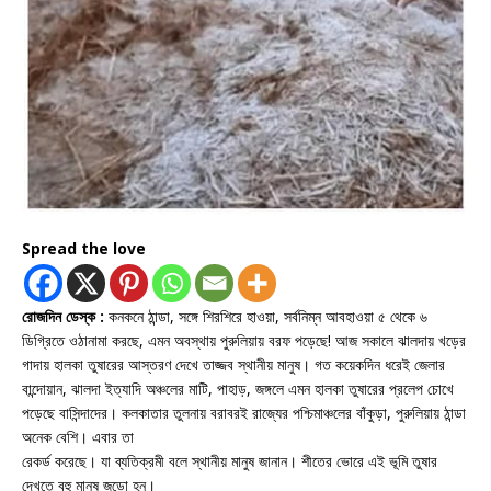
Spread the love
রোজদিন ডেস্ক :
কনকনে ঠান্ডা, সঙ্গে শিরশিরে হাওয়া, সর্বনিম্ন আবহাওয়া ৫ থেকে ৬
ডিগ্রিতে ওঠানামা করছে, এমন অবস্থায় পুরুলিয়ায় বরফ পড়েছে! আজ সকালে ঝালদায় খড়ের
গাদায় হালকা তুষারের আস্তরণ দেখে তাজ্জব স্থানীয় মানুষ। গত কয়েকদিন ধরেই জেলার
বান্দোয়ান, ঝালদা ইত্যাদি অঞ্চলের মাটি, পাহাড়, জঙ্গলে এমন হালকা তুষারের প্রলেপ চোখে
পড়েছে বাসিন্দাদের। কলকাতার তুলনায় বরাবরই রাজ্যের পশ্চিমাঞ্চলের বাঁকুড়া, পুরুলিয়ায় ঠান্ডা
অনেক বেশি। এবার তা
রেকর্ড করেছে। যা ব্যতিক্রমী বলে স্থানীয় মানুষ জানান। শীতের ভোরে এই ভূমি তুষার
দেখতে বহু মানুষ জড়ো হন।