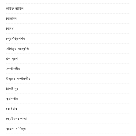
লাইফ স্টাইল
বিনোদন
বিবিধ
প্রেসক্রিপশন
সাহিত্য-সংস্কৃতি
গল্প স্বল্প
সম্পাদকীয়
উত্তর সম্পাদকীয়
নিকট-দূর
ক্যাম্পাস
কেরিয়ার
ছোটোদের পাতা
ব্যবসা-বাণিজ্য