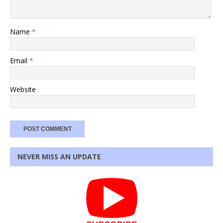
Name
*
Email
*
Website
NEVER MISS AN UPDATE