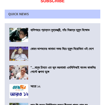
QUICK NEWS
হালিশহরে প্রাক্তন মুখ্যমন্ত্রী, তাঁর বিরুদ্ধে তুমুল বিক্ষোভ
মোহন ভাগবতের কানাডা সফর ঘিরে তুমুল বিরোধিতা ওই দেশে
“…মানুষ চিনতে এত ভুল করলাম!! এনসিপিআই সাংসদ কাকলির
পোস্টে জল্পনা তুঙ্গে
আরো ১২
আর জি করের নির্যাতিতার স্মরণে নীরবতা পালন হোল সব