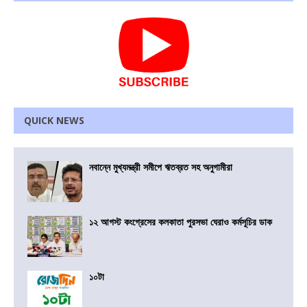
QUICK NEWS
নবান্নে মুখ্যমন্ত্রী সমীপে ঋতব্রত সহ অনুগামীরা
১২ আগস্ট কংগ্রেসের কলকাতা পুরসভা ঘেরাও কর্মসূচির ডাক
১০টা