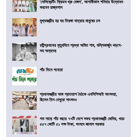
‘সেলিব্রেটিং ফ্রিডম থ্রু বেঙ্গল’, আগামীকাল শনিবার উদ্বোধন
করবেন রাজ্যপাল
মুখ্যমন্ত্রীর হর ঘর তিরঙ্গা যাত্রায় মানুষের ঢল
রবীন্দ্রনাথের মৃত্যুদিনে শ্রদ্ধা অমিত শাহ, মল্লিকার্জুন খড়গে-
সহ অন্যদের
পাঁচ তিনে পনেরো
প্রধানমন্ত্রীর সঙ্গে প্রাতরাশ বৈঠকে এনসিপিআই সাংসদরা,
ছিলেন তিন বেসুরো সাংসদও
গত সাড়ে পাঁচ বছরে ৭৭টি দেশে সফর প্রধানমন্ত্রী মোদির, খরচ
৫৫৭ কোটি ৫১ লক্ষ টাকা, সংসদে জানাল সরকার