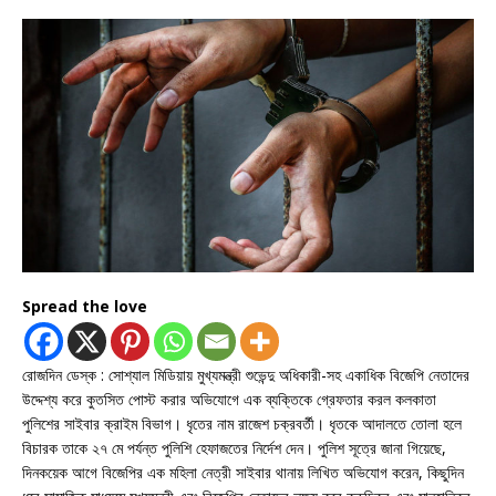
Spread the love
রোজদিন ডেস্ক : সোশ্যাল মিডিয়ায় মুখ্যমন্ত্রী শুভেন্দু অধিকারী-সহ একাধিক বিজেপি নেতাদের
উদ্দেশ্য করে কুতসিত পোস্ট করার অভিযোগে এক ব্যক্তিকে গ্রেফতার করল কলকাতা
পুলিশের সাইবার ক্রাইম বিভাগ। ধৃতের নাম রাজেশ চক্রবর্তী। ধৃতকে আদালতে তোলা হলে
বিচারক তাকে ২৭ মে পর্যন্ত পুলিশি হেফাজতের নির্দেশ দেন। পুলিশ সূত্রে জানা গিয়েছে,
দিনকয়েক আগে বিজেপির এক মহিলা নেত্রী সাইবার থানায় লিখিত অভিযোগ করেন, কিছুদিন