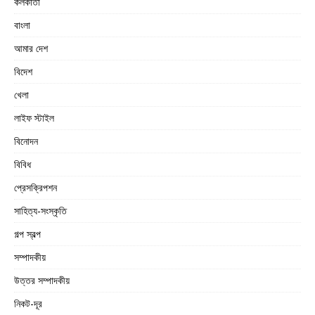
কলকাতা
বাংলা
আমার দেশ
বিদেশ
খেলা
লাইফ স্টাইল
বিনোদন
বিবিধ
প্রেসক্রিপশন
সাহিত্য-সংস্কৃতি
গল্প স্বল্প
সম্পাদকীয়
উত্তর সম্পাদকীয়
নিকট-দূর