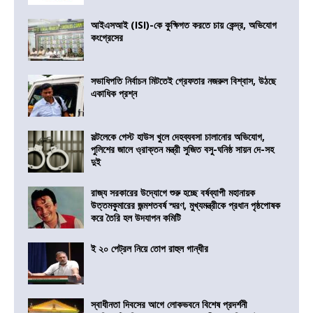
আইএসআই (ISI)-কে কুক্ষিগত করতে চায় কেন্দ্র, অভিযোগ
কংগ্রেসের
সভাধিপতি নির্বাচন মিটতেই গ্রেফতার নজরুল বিশ্বাস, উঠছে
একাধিক প্রশ্ন
সল্টলেকে গেস্ট হাউস খুলে দেহব্যবসা চালানোর অভিযোগ,
পুলিশের জালে ও্রাক্তন মন্ত্রী সুজিত বসু-ঘনিষ্ঠ সায়ন দে-সহ
দুই
রাজ্য সরকারের উদ্যোগে শুরু হচ্ছে বর্ষব্যাপী মহানায়ক
উত্তমকুমারের জন্মশতবর্ষ স্মরণ, মুখ্যমন্ত্রীকে প্রধান পৃষ্ঠপোষক
করে তৈরি হল উদযাপন কমিটি
ই ২০ পেট্রল নিয়ে তোপ রাহুল গান্ধীর
স্বাধীনতা দিবসের আগে লোকভবনে বিশেষ প্রদর্শনী