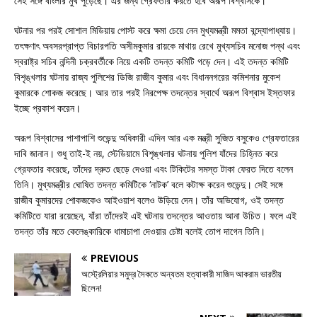
সেই সঙ্গে বাংলার মুখ পুড়েছে। এর জন্য গ্রেফতার করতে হবে অরূপ বিশ্বাসকে।
ঘটনার পর পরই সোশাল মিডিয়ায় পোস্ট করে ক্ষমা চেয়ে নেন মুখ্যমন্ত্রী মমতা বন্দ্যোপাধ্যায়।
তৎক্ষণাৎ অবসরপ্রাপ্ত বিচারপতি অসীমকুমার রায়কে মাথায় রেখে মুখ্যসচিব মনোজ পন্থ এবং
স্বরাষ্ট্র সচিব নন্দিনী চক্রবর্তীকে নিয়ে একটি তদন্ত কমিটি গড়ে দেন। এই তদন্ত কমিটি
বিশৃঙ্খলার ঘটনায় রাজ্য পুলিশের ডিজি রাজীব কুমার এবং বিধাননগরের কমিশনার মুকেশ
কুমারকে শোকজ করেছে। আর তার পরই নিরপেক্ষ তদন্তের স্বার্থে অরূপ বিশ্বাস ইস্তফার
ইচ্ছে প্রকাশ করেন।
অরূপ বিশ্বাসের পাশাপাশি শুভেন্দু অধিকারী এদিন আর এক মন্ত্রী সুজিত বসুকেও গ্রেফতারের
দাবি জানান। শুধু তাই-ই নয়, স্টেডিয়ামে বিশৃঙ্খলার ঘটনায় পুলিশ যাঁদের চিহ্নিত করে
গ্রেফতার করেছে, তাঁদের দ্রুত ছেড়ে দেওয়া এবং টিকিটের সমস্ত টাকা ফেরত দিতে বলেন
তিনি। মুখ্যমন্ত্রীর ঘোষিত তদন্ত কমিটিকে ‘নাটক’ বলে কটাক্ষ করেন শুভেন্দু। সেই সঙ্গে
রাজীব কুমারদের শোকজকেও আইওয়াশ বলেও উড়িয়ে দেন। তাঁর অভিযোগ, ওই তদন্ত
কমিটিতে যারা রয়েছেন, যাঁরা তাঁদেরই এই ঘটনায় তদন্তের আওতায় আনা উচিত। ফলে এই
তদন্ত তাঁর মতে কেলেঙ্কারিকে ধামাচাপা দেওয়ার চেষ্টা বলেই তোপ দাগেন তিনি।
PREVIOUS
অস্ট্রেলিয়ার সমুদ্র সৈকতে অন্যতম হত্যাকারী সাজিদ আকরাম ভারতীয়
ছিলেন!