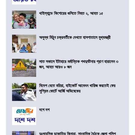
থাইল্যান্ডে কিশোরের গুলিতে নিহত ২, আহত ১৫
অসুস্থ মিঠুন চক্রবর্তীকে দেখতে হাসপাতালে মুখ্যমন্ত্রী
সাত সকালে ইটাহারে মর্মান্তিক পথদুর্ঘটনায় প্রাণ হারালেন ৩
জন, আহত আরও ৮ জন
বিদেশ যেতে মরিয়া, হাইকোর্ট আবেদন খারিজ করতেই ফের
সুপ্রিম কোর্টে আর্জি অভিষেকের
দশে দশ
দুঃসাহসিক ডাকাতির কিনারা, সাংবাদিক বৈঠকে জেলা পুলিশ