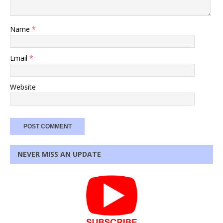
Name
*
Email
*
Website
NEVER MISS AN UPDATE