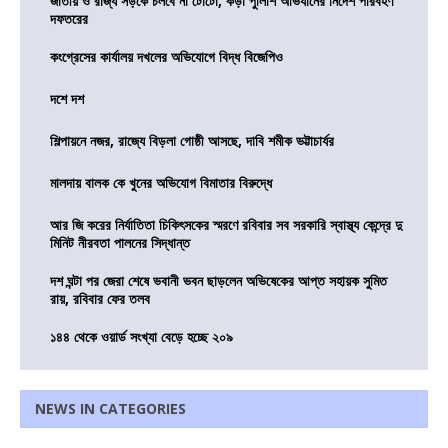
জাতীয় ও রাজ্য সড়কে চলবে না টোটো, কড়া পুলিশি অভিযানের নির্দেশ পরিবহণ
দফতরের
কংগ্রেসের কার্যালয় দখলের অভিযোগে বিদ্ধ বিজেপিও
দশে দশ
শিল্পায়নে নজর, রাজ্যে বিড়লা গোষ্ঠী আসছে, দাবি শমীক ভট্টাচার্যর
মালদায় বালক কে খুনের অভিযোগ বিমাতার বিরুদ্ধে
আর জি করের নির্যাতিতা চিকিৎসকের স্মরণে রবিবার সব সরকারি স্বাস্থ্য কেন্দ্রে দু
মিনিট নীরবতা পালনের সিদ্ধান্ত
দশ ঘন্টা পর জেরা শেষে ভবানী ভবন ছাড়লেন অভিষেকের আপ্ত সহায়ক সুমিত
রায়, রবিবার ফের তলব
১৪৪ থেকে ওয়ার্ড সংখ্যা বেড়ে হচ্ছে ২০৯
NEWS IN CATEGORIES