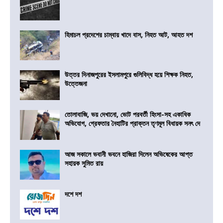
হিমাচল প্রদেশের চাম্বায় খাদে বাস, নিহত আট, আহত দশ
উত্তর দিনাজপুরের ইসলামপুরে গুলিবিদ্ধ হয়ে শিক্ষক নিহত,
উত্তেজনা
তোলাবাজি, ভয় দেখানো, ভোট পরবর্তী হিংসা-সহ একাধিক
অভিযোগ, গ্রেফতার নৈহাটির প্রাক্তন তৃণমূল বিধায়ক সনৎ দে
আজ সকালে ভবানী ভবনে হাজিরা দিলেন অভিষেকের আপ্ত
সহায়ক সুমিত রায়
দশে দশ