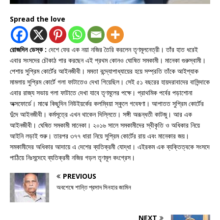
Spread the love
রোজদিন ডেস্ক :
দেশে ফের এক নয়া নজির তৈরি করলেন তৃণমূলনেত্রী। তাঁর হাত ধরেই
এবার সংসদের চৌকাঠ পার করছেন এই প্রথম কোনও ঘোষিত সমকামী। মানেকা গুরুস্বামী।
পেশায় সুপ্রিম কোর্টের আইনজীবী। মমতা বন্দ্যোপাধ্যায়ের হয়ে সম্প্রতি তাঁকে আইপ্যাক
মামলায় সুপ্রিম কোর্টে গলা ফাটাতেও দেখা গিয়েছিল। সেই ৫১ বছরের হায়দরাবাদের বাসিন্দাকে
এবার রাজ্য সভায় গলা ফাটাতে দেখা যাবে তৃণমূলের পক্ষে। প্রাথমিক পর্বের পড়াশোনা
অক্সফোর্ডে। মাঝে কিছুদিন নিউইয়র্কের কলম্বিয়া স্কুলে গবেষণা। আপাতত সুপ্রিম কোর্টের
দুঁদে আইনজীবী। কর্মসূত্রে এখন থাকেন দিল্লিতে। সঙ্গী অরূন্ধতী কাটজু। আর এক
আইনজীবী। ঘেষিত সমকামী মানেকা। ২০১৬ সালে সমকামীদের স্বীকৃতি ও অধিকার নিয়ে
আইনি লড়াই শুরু। তারপর ৩৭৭ ধারা নিয়ে সুপ্রিম কোর্টের রায় এবং মানেকার জয়।
সমকামীদের অধিকার আদায়ে এ দেশের ব্যতিক্রমী যোদ্ধা। এইরকম এক ব্যক্তিত্বকে সংসদে
পাঠিয়ে নিঃসন্দেহে ব্যতিক্রমী নজির গড়ল তৃণমূল কংগ্রেস।
PREVIOUS
অবশেষে শান্তি প্রসাদ সিনহার জামিন
NEXT