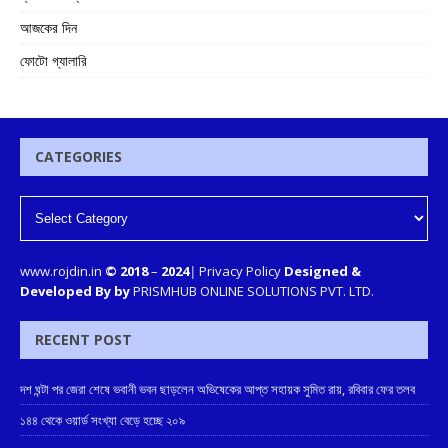
আজকের দিন
ফোটো গ্যালারি
CATEGORIES
www.rojdin.in
© 2018
–
2024
|
Privacy Policy
Designed &
Developed By by
PRISMHUB ONLINE SOLUTIONS PVT. LTD.
RECENT POST
দশ ঘন্টা পর জেরা শেষে ভবানী ভবন ছাড়লেন অভিষেকের আপ্ত সহায়ক সুমিত রায়, রবিবার ফের তলব
১৪৪ থেকে ওয়ার্ড সংখ্যা বেড়ে হচ্ছে ২০৯