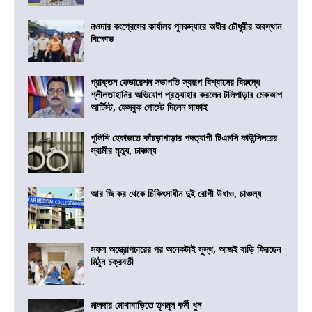
নওদার কংগ্রেসের কার্যালয় পুনরুদ্ধারে অধীর চৌধুরীর অবস্থান
বিক্ষোভ
প্রাক্তন ফেডারেশন সভাপতি স্বরূপ বিশ্বাসের বিরুদ্ধে
শ্লীলতাহানির অভিযোগ প্রত্যাহার করলেন টলিপাড়ার মেকআপ
আর্টিস্ট, ফেসবুক পোস্টে দিলেন সাফাই
পুলিশি হেফাজতে কাঁচড়াপাড়ার পদত্যাগী টিএমসি কাউন্সিলরের
স্বামীর মৃত্যু, চাঞ্চল্য
আর জি কর থেকে চিকিৎসাধীন দুই রোগী উধাও, চাঞ্চল্য
সফল অস্ত্রোপচারের পর অনেকটাই সুস্থ, আজই বাড়ি ফিরছেন
মিঠুন চক্রবর্তী
মালদার মোথাবাড়িতে তৃণমূল কর্মী খুন