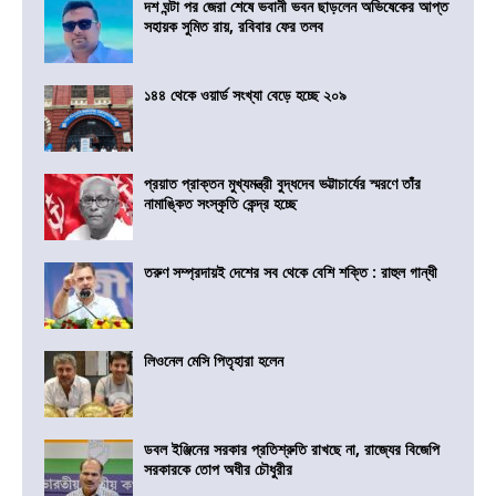
দশ ঘন্টা পর জেরা শেষে ভবানী ভবন ছাড়লেন অভিষেকের আপ্ত
সহায়ক সুমিত রায়, রবিবার ফের তলব
১৪৪ থেকে ওয়ার্ড সংখ্যা বেড়ে হচ্ছে ২০৯
প্রয়াত প্রাক্তন মুখ্যমন্ত্রী বুদ্ধদেব ভট্টাচার্যের স্মরণে তাঁর
নামাঙ্কিত সংস্কৃতি কেন্দ্র হচ্ছে
তরুণ সম্প্রদায়ই দেশের সব থেকে বেশি শক্তি : রাহুল গান্ধী
লিওনেল মেসি পিতৃহারা হলেন
ডবল ইঞ্জিনের সরকার প্রতিশ্রুতি রাখছে না, রাজ্যের বিজেপি
সরকারকে তোপ অধীর চৌধুরীর