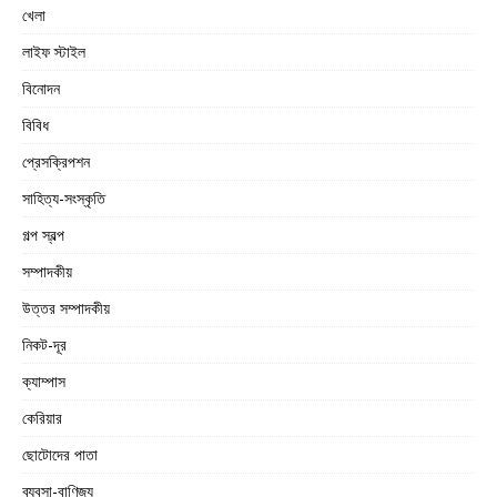
খেলা
লাইফ স্টাইল
বিনোদন
বিবিধ
প্রেসক্রিপশন
সাহিত্য-সংস্কৃতি
গল্প স্বল্প
সম্পাদকীয়
উত্তর সম্পাদকীয়
নিকট-দূর
ক্যাম্পাস
কেরিয়ার
ছোটোদের পাতা
ব্যবসা-বাণিজ্য