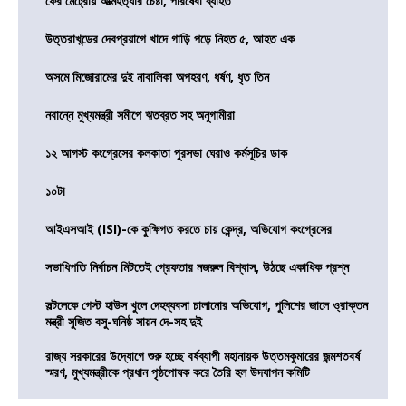
ফের মেট্রোয় আত্মহত্যার চেষ্টা, পরিষেবা ব্যাহত
উত্তরাখন্ডের দেবপ্রয়াগে খাদে গাড়ি পড়ে নিহত ৫, আহত এক
অসমে মিজোরামের দুই নাবালিকা অপহরণ, ধর্ষণ, ধৃত তিন
নবান্নে মুখ্যমন্ত্রী সমীপে ঋতব্রত সহ অনুগামীরা
১২ আগস্ট কংগ্রেসের কলকাতা পুরসভা ঘেরাও কর্মসূচির ডাক
১০টা
আইএসআই (ISI)-কে কুক্ষিগত করতে চায় কেন্দ্র, অভিযোগ কংগ্রেসের
সভাধিপতি নির্বাচন মিটতেই গ্রেফতার নজরুল বিশ্বাস, উঠছে একাধিক প্রশ্ন
সল্টলেকে গেস্ট হাউস খুলে দেহব্যবসা চালানোর অভিযোগ, পুলিশের জালে ও্রাক্তন
মন্ত্রী সুজিত বসু-ঘনিষ্ঠ সায়ন দে-সহ দুই
রাজ্য সরকারের উদ্যোগে শুরু হচ্ছে বর্ষব্যাপী মহানায়ক উত্তমকুমারের জন্মশতবর্ষ
স্মরণ, মুখ্যমন্ত্রীকে প্রধান পৃষ্ঠপোষক করে তৈরি হল উদযাপন কমিটি