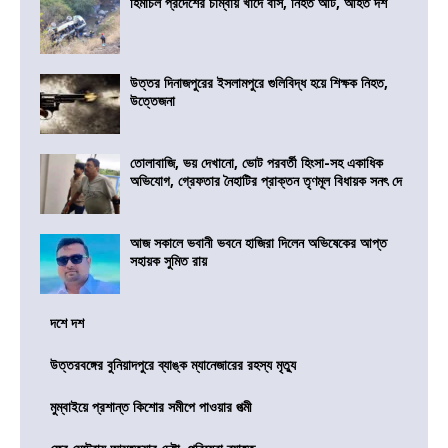
হিমাচল প্রদেশের চাম্বায় খাদে বাস, নিহত আট, আহত দশ
উত্তর দিনাজপুরের ইসলামপুরে গুলিবিদ্ধ হয়ে শিক্ষক নিহত,
উত্তেজনা
তোলাবাজি, ভয় দেখানো, ভোট পরবর্তী হিংসা-সহ একাধিক
অভিযোগ, গ্রেফতার নৈহাটির প্রাক্তন তৃণমূল বিধায়ক সনৎ দে
আজ সকালে ভবানী ভবনে হাজিরা দিলেন অভিষেকের আপ্ত
সহায়ক সুমিত রায়
দশে দশ
উত্তরবঙ্গের বুনিয়াদপুরে ব্যাঙ্ক ম্যানেজারের রহস্য মৃত্যু
মুম্বাইয়ে প্রশান্ত কিশোর সমীপে পাওয়ার পত্মী