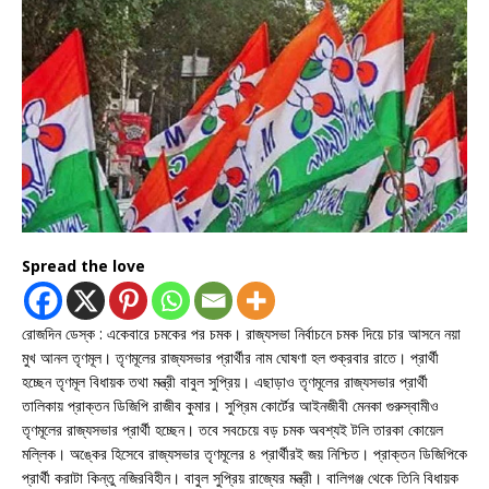
Spread the love
রোজদিন ডেস্ক : একেবারে চমকের পর চমক। রাজ্যসভা নির্বাচনে চমক দিয়ে চার আসনে নয়া
মুখ আনল তৃণমূল। তৃণমূলের রাজ্যসভার প্রার্থীর নাম ঘোষণা হল শুক্রবার রাতে। প্রার্থী
হচ্ছেন তৃণমূল বিধায়ক তথা মন্ত্রী বাবুল সুপ্রিয়। এছাড়াও তৃণমূলের রাজ্যসভার প্রার্থী
তালিকায় প্রাক্তন ডিজিপি রাজীব কুমার। সুপ্রিম কোর্টের আইনজীবী মেনকা গুরুস্বামীও
তৃণমূলের রাজ্যসভার প্রার্থী হচ্ছেন। তবে সবচেয়ে বড় চমক অবশ্যই টলি তারকা কোয়েল
মল্লিক। অঙ্কের হিসেবে রাজ্যসভার তৃণমূলের ৪ প্রার্থীরই জয় নিশ্চিত। প্রাক্তন ডিজিপিকে
প্রার্থী করাটা কিন্তু নজিরবিহীন। বাবুল সুপ্রিয় রাজ্যের মন্ত্রী। বালিগঞ্জ থেকে তিনি বিধায়ক