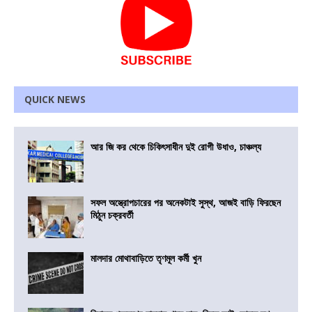
QUICK NEWS
আর জি কর থেকে চিকিৎসাধীন দুই রোগী উধাও, চাঞ্চল্য
সফল অস্ত্রোপচারের পর অনেকটাই সুস্থ, আজই বাড়ি ফিরছেন
মিঠুন চক্রবর্তী
মালদার মোথাবাড়িতে তৃণমূল কর্মী খুন