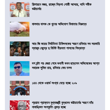
শিল্পায়নে নজর, রাজ্যে বিড়লা গোষ্ঠী আসছে, দাবি শমীক
ভট্টাচার্যর
মালদায় বালক কে খুনের অভিযোগ বিমাতার বিরুদ্ধে
আর জি করের নির্যাতিতা চিকিৎসকের স্মরণে রবিবার সব সরকারি
স্বাস্থ্য কেন্দ্রে দু মিনিট নীরবতা পালনের সিদ্ধান্ত
দশ ঘন্টা পর জেরা শেষে ভবানী ভবন ছাড়লেন অভিষেকের আপ্ত
সহায়ক সুমিত রায়, রবিবার ফের তলব
১৪৪ থেকে ওয়ার্ড সংখ্যা বেড়ে হচ্ছে ২০৯
প্রয়াত প্রাক্তন মুখ্যমন্ত্রী বুদ্ধদেব ভট্টাচার্যের স্মরণে তাঁর
নামাঙ্কিত সংস্কৃতি কেন্দ্র হচ্ছে