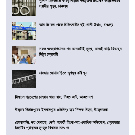
পুলিশি হেফাজতে কাঁচড়াপাড়ার পদত্যাগী টিএমসি কাউন্সিলরের
স্বামীর মৃত্যু, চাঞ্চল্য
আর জি কর থেকে চিকিৎসাধীন দুই রোগী উধাও, চাঞ্চল্য
সফল অস্ত্রোপচারের পর অনেকটাই সুস্থ, আজই বাড়ি ফিরছেন
মিঠুন চক্রবর্তী
মালদার মোথাবাড়িতে তৃণমূল কর্মী খুন
হিমাচল প্রদেশের চাম্বায় খাদে বাস, নিহত আট, আহত দশ
উত্তর দিনাজপুরের ইসলামপুরে গুলিবিদ্ধ হয়ে শিক্ষক নিহত, উত্তেজনা
তোলাবাজি, ভয় দেখানো, ভোট পরবর্তী হিংসা-সহ একাধিক অভিযোগ, গ্রেফতার
নৈহাটির প্রাক্তন তৃণমূল বিধায়ক সনৎ দে