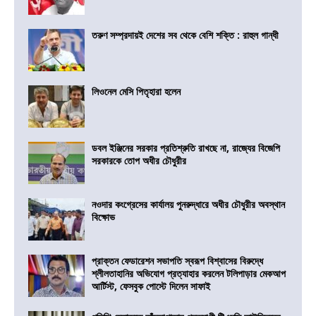
তরুণ সম্প্রদায়ই দেশের সব থেকে বেশি শক্তি : রাহুল গান্ধী
লিওনেল মেসি পিতৃহারা হলেন
ডবল ইঞ্জিনের সরকার প্রতিশ্রুতি রাখছে না, রাজ্যের বিজেপি
সরকারকে তোপ অধীর চৌধুরীর
নওদার কংগ্রেসের কার্যালয় পুনরুদ্ধারে অধীর চৌধুরীর অবস্থান
বিক্ষোভ
প্রাক্তন ফেডারেশন সভাপতি স্বরূপ বিশ্বাসের বিরুদ্ধে
শ্লীলতাহানির অভিযোগ প্রত্যাহার করলেন টলিপাড়ার মেকআপ
আর্টিস্ট, ফেসবুক পোস্টে দিলেন সাফাই