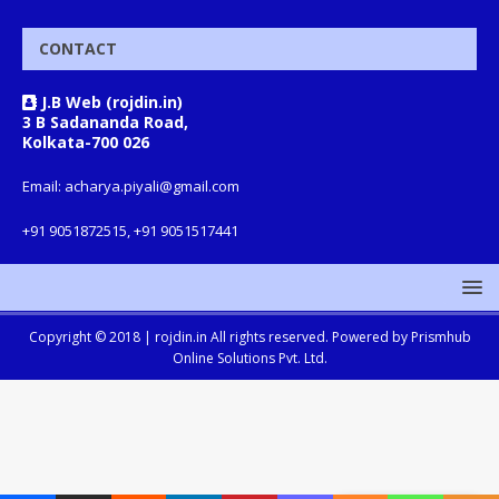
CONTACT
J.B Web (rojdin.in)
3 B Sadananda Road,
Kolkata-700 026
Email: acharya.piyali@gmail.com
+91 9051872515, +91 9051517441
Copyright © 2018 |
rojdin.in
All rights reserved. Powered by
Prismhub
Online Solutions Pvt. Ltd.