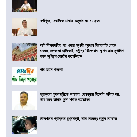
দুর্গাপূজা, সবাইকে ঢালাও অনুদান নয় রাজ্যের
আট বিচারপতির পর এবার স্থায়ী প্রধান বিচারপতি পেতে
চলেছে কলকাতা হাইকোর্ট, রবীন্দ্র বিঠ্ঠলরাও ঘুগের নাম সুপারিশ
করল সুপ্রিম কোর্টের কলেজিয়াম
পাঁচ তিনে পনেরো
প্রাক্তন মুখ্যমন্ত্রীকে অপমান, হেনস্থায় বিজেপি জড়িত নয়,
দাবি করে ঘটনার নিন্দা শমীক ভট্টাচার্যর
হালিশহরে প্রাক্তন মুখ্যমন্ত্রী, তাঁর বিরুদ্ধে তুমুল বিক্ষোভ