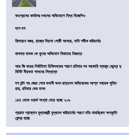
কংগ্রেসের কার্যালয় দখলের অভিযোগে বিদ্ধ বিজেপিও
দশে দশ
শিল্পায়নে নজর, রাজ্যে বিড়লা গোষ্ঠী আসছে, দাবি শমীক ভট্টাচার্যর
মালদায় বালক কে খুনের অভিযোগ বিমাতার বিরুদ্ধে
আর জি করের নির্যাতিতা চিকিৎসকের স্মরণে রবিবার সব সরকারি স্বাস্থ্য কেন্দ্রে দু
মিনিট নীরবতা পালনের সিদ্ধান্ত
দশ ঘন্টা পর জেরা শেষে ভবানী ভবন ছাড়লেন অভিষেকের আপ্ত সহায়ক সুমিত
রায়, রবিবার ফের তলব
১৪৪ থেকে ওয়ার্ড সংখ্যা বেড়ে হচ্ছে ২০৯
প্রয়াত প্রাক্তন মুখ্যমন্ত্রী বুদ্ধদেব ভট্টাচার্যের স্মরণে তাঁর নামাঙ্কিত সংস্কৃতি
কেন্দ্র হচ্ছে