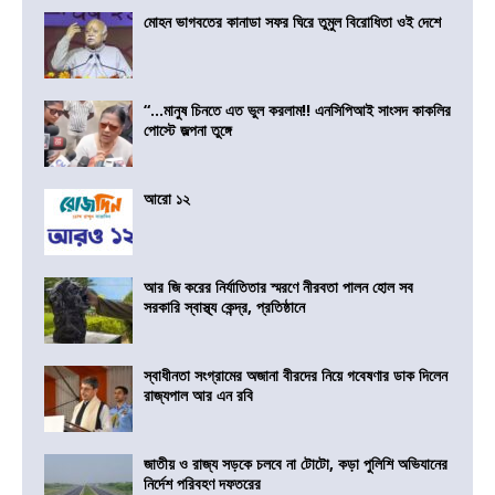
মোহন ভাগবতের কানাডা সফর ঘিরে তুমুল বিরোধিতা ওই দেশে
“…মানুষ চিনতে এত ভুল করলাম!! এনসিপিআই সাংসদ কাকলির
পোস্টে জল্পনা তুঙ্গে
আরো ১২
আর জি করের নির্যাতিতার স্মরণে নীরবতা পালন হোল সব
সরকারি স্বাস্থ্য কেন্দ্র, প্রতিষ্ঠানে
স্বাধীনতা সংগ্রামের অজানা বীরদের নিয়ে গবেষণার ডাক দিলেন
রাজ্যপাল আর এন রবি
জাতীয় ও রাজ্য সড়কে চলবে না টোটো, কড়া পুলিশি অভিযানের
নির্দেশ পরিবহণ দফতরের