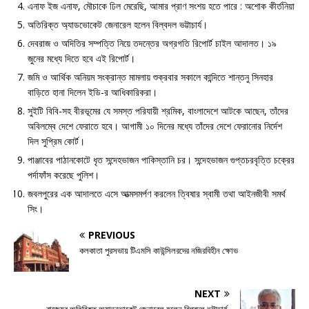
এনাফ ইজ এনাফ, মৌচাকে ঢিল মেরেছি, আমার প্রাণ সংশয় হতে পারে : অশোক কীর্তনিয়া
অতিরিক্ত অ্যাডভোকেট জেনারেল হলেন বিল্বদল ভট্টাচার্য।
দেবরাজ ও অদিতির সম্পত্তি নিয়ে তদন্তের অগ্রগতি রিপোর্ট চাইল আদালত। ১৯
জুনের মধ্যে দিতে হবে এই রিপোর্ট।
জমি ও আর্থিক অনিয়ম সংক্রান্ত মামলায় শুক্রবার সকালে কান্দিতে শান্তনু সিনহার
বাড়িতে হানা দিলেন ইডি-র আধিকারিকরা।
সুইটি বিবি-সহ বীরভূমের যে সমস্ত পরিযায়ী শ্রমিক, বাংলাদেশে আটকে আছেন, তাঁদের
অবিলম্বে দেশে ফেরাতে হবে। আগামী ১০ দিনের মধ্যে তাঁদের দেশে ফেরানোর নির্দেশ
দিল সুপ্রিম কোর্ট।
পাঞ্জাবের পাঠানকোটে ধৃত সন্দেহভাজন পাকিস্তানি চর। সন্দেহভাজন গুপ্তচরবৃত্তি চক্রের
পর্দাফাঁস করেছে পুলিশ।
জবলপুরের এক আদালতে এসে আত্মসমর্পণ করলেন ত্বিষার স্বামী তথা আইনজীবী সমর্থ
সিং।
PREVIOUS
কলকাতা পুরসভায় টিএমসি কাউন্সিলরদের নজিরবিহীন ক্ষোভ
NEXT