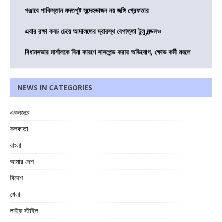
পঞ্জাবে পাকিস্তান মদতপুষ্ট সন্দেহভাজন নয় জঙ্গি গ্রেফতার
এবার রক্ষা কবচ চেয়ে আদালতের দ্বারস্থ বেপাত্তা টুলু মন্ডলও
বিধানসভার মার্শালকে বিনা কারণে সাসপেন্ড করার অভিযোগ, ক্ষোভ কর্মী মহলে
NEWS IN CATEGORIES
একনজরে
কলকাতা
বাংলা
আমার দেশ
বিদেশ
খেলা
লাইফ স্টাইল