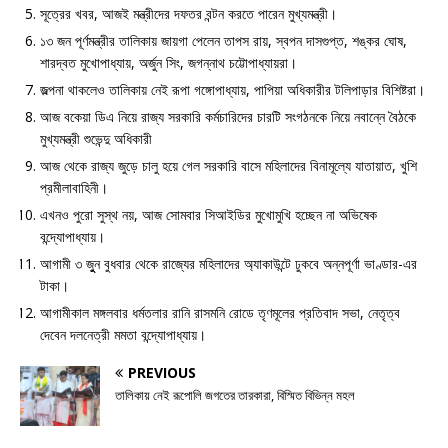
সূত্রের খবর, আজই মন্ত্রীদের দফতর বন্টন করতে পারেন মুখ্যমন্ত্রী।
১৩ জন পূর্ণমন্ত্রীর তালিকায় জায়গা পেলেন তাপস রায়, স্বপন দাসগুপ্ত, শঙ্কর ঘোষ,
শারদ্বত মুখোপাধ্যায়, অর্জুন সিং, জগন্নাথ চট্টোপাধ্যায়রা।
জল্পনা থাকলেও তালিকায় নেই রূপা গঙ্গোপাধ্যায়, পাপিয়া অধিকারীর টলিপাড়ার বিশিষ্টরা।
আজ বকেয়া ডিএ নিয়ে রাজ্য সরকারি কর্মচারিদের চারটি সংগঠনকে নিয়ে নবান্নে বৈঠকে
মুখ্যমন্ত্রী শুভেন্দু অধিকারী
আজ থেকে রাজ্য জুড়ে চালু হয়ে গেল সরকারি বাসে মহিলাদের বিনামূল্যে যাতায়াত, খুশি
প্রমীলাবাহিনী।
এখনও পুরো সুস্থ নয়, আজ সোমবার সিআইডির মুখোমুখি হচ্ছেন না অভিষেক
বন্দ্যোপাধ্যায়।
আগামী ৩ জুুন বুধবার থেকে রাজ্যের মহিলাদের অ্যাকাউন্টে ঢুকবে অন্নপূর্ণা ভাণ্ডার-এর
টাকা।
আগামীকাল মঙ্গলবার ধর্মতলার রানি রাসমনি রোডে তৃণমূলের প্রতিবাদ সভা, নেতৃত্ব
দেবেন দলনেত্রী মমতা বন্দ্যোপাধ্যায়।
PREVIOUS
তালিকায় নেই রূপোলি জগতের তারকারা, বিস্মিত বিভিন্ন মহল