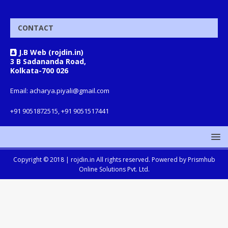
CONTACT
J.B Web (rojdin.in)
3 B Sadananda Road,
Kolkata-700 026
Email: acharya.piyali@gmail.com
+91 9051872515, +91 9051517441
Copyright © 2018 |
rojdin.in
All rights reserved. Powered by
Prismhub
Online Solutions Pvt. Ltd.