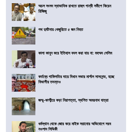
অচল সংসদ স্বাভাবিক রাখতে রাহুল গান্ধী সমীপে কিরেন
রিজিজু
পথ দুর্ঘটনায় খেজুরিতে ৫ জন নিহত
কালা কানুন করে ইতিহাস বদল করা যায় না: মহম্মদ সেলিম
কর্তব্যে গাফিলতির দায়ে বিধান সভার মার্শাল সাসপেন্ড, হচ্ছে
বিভাগীয় তদন্তও
জম্মু-কাশ্মীরে কড়া নিরাপত্তা, স্থগিত অমরনাথ যাত্রা
ধর্মস্থান থেকে জোর করে মাইক সরানোর অভিযোগে সরব
নওশাদ সিদ্দিকী