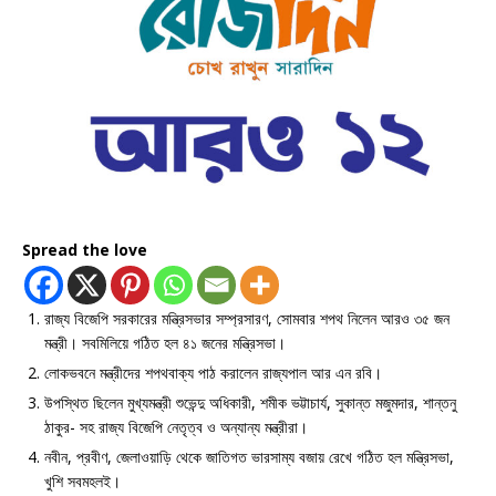
Spread the love
রাজ্য বিজেপি সরকারের মন্ত্রিসভার সম্প্রসারণ, সোমবার শপথ নিলেন আরও ৩৫ জন
মন্ত্রী। সবমিলিয়ে গঠিত হল ৪১ জনের মন্ত্রিসভা।
লোকভবনে মন্ত্রীদের শপথবাক্য পাঠ করালেন রাজ্যপাল আর এন রবি।
উপস্থিত ছিলেন মুখ্যমন্ত্রী শুভেন্দু অধিকারী, শমীক ভট্টাচার্য, সুকান্ত মজুমদার, শান্তনু
ঠাকুর- সহ রাজ্য বিজেপি নেতৃত্ব ও অন্যান্য মন্ত্রীরা।
নবীন, প্রবীণ, জেলাওয়াড়ি থেকে জাতিগত ভারসাম্য বজায় রেখে গঠিত হল মন্ত্রিসভা,
খুশি সবমহলই।