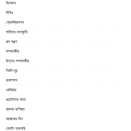
বিনোদন
বিবিধ
প্রেসক্রিপশন
সাহিত্য-সংস্কৃতি
গল্প স্বল্প
সম্পাদকীয়
উত্তর সম্পাদকীয়
নিকট-দূর
ক্যাম্পাস
কেরিয়ার
ছোটোদের পাতা
ব্যবসা-বাণিজ্য
আজকের দিন
ফোটো গ্যালারি