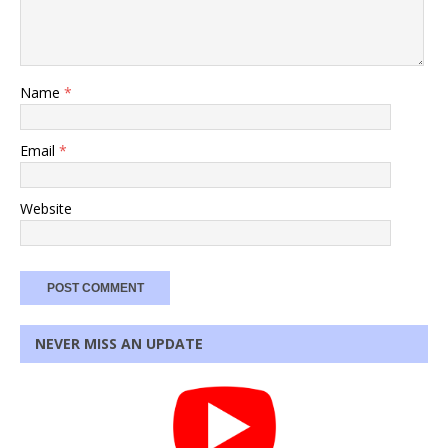
Name
*
Email
*
Website
NEVER MISS AN UPDATE