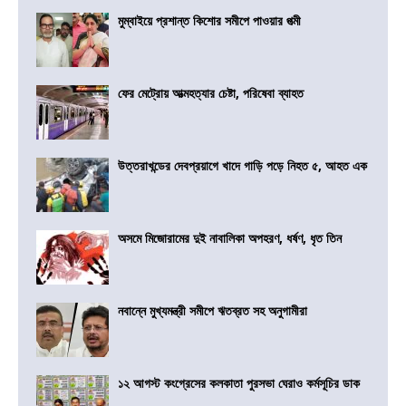
মুম্বাইয়ে প্রশান্ত কিশোর সমীপে পাওয়ার পত্মী
ফের মেট্রোয় আত্মহত্যার চেষ্টা, পরিষেবা ব্যাহত
উত্তরাখন্ডের দেবপ্রয়াগে খাদে গাড়ি পড়ে নিহত ৫, আহত এক
অসমে মিজোরামের দুই নাবালিকা অপহরণ, ধর্ষণ, ধৃত তিন
নবান্নে মুখ্যমন্ত্রী সমীপে ঋতব্রত সহ অনুগামীরা
১২ আগস্ট কংগ্রেসের কলকাতা পুরসভা ঘেরাও কর্মসূচির ডাক