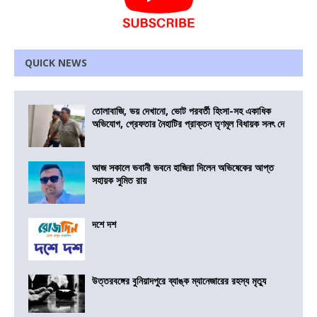
QUICK NEWS
তোলাবাজি, ভয় দেখানো, ভোট পরবর্তী হিংসা-সহ একাধিক
অভিযোগ, গ্রেফতার নৈহাটির প্রাক্তন তৃণমূল বিধায়ক সনৎ দে
আজ সকালে ভবানী ভবনে হাজিরা দিলেন অভিষেকের আপ্ত
সহায়ক সুমিত রায়
দশে দশ
উত্তরবঙ্গের বুনিয়াদপুরে ব্যাঙ্ক ম্যানেজারের রহস্য মৃত্যু