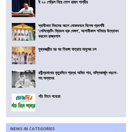
ই ২০ পেট্রল নিয়ে তোপ রাহুল গান্ধীর
স্বাধীনতা দিবসের আগে লোকভবনে বিশেষ প্রদর্শনী
‘সেলিব্রেটিং ফ্রিডম থ্রু বেঙ্গল’, আগামীকাল শনিবার উদ্বোধন
করবেন রাজ্যপাল
মুখ্যমন্ত্রীর হর ঘর তিরঙ্গা যাত্রায় মানুষের ঢল
রবীন্দ্রনাথের মৃত্যুদিনে শ্রদ্ধা অমিত শাহ, মল্লিকার্জুন খড়গে-
সহ অন্যদের
পাঁচ তিনে পনেরো
NEWS IN CATEGORIES