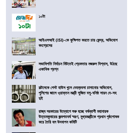
১০টা
আইএসআই (ISI)-কে কুক্ষিগত করতে চায় কেন্দ্র, অভিযোগ
কংগ্রেসের
সভাধিপতি নির্বাচন মিটতেই গ্রেফতার নজরুল বিশ্বাস, উঠছে
একাধিক প্রশ্ন
সল্টলেকে গেস্ট হাউস খুলে দেহব্যবসা চালানোর অভিযোগ,
পুলিশের জালে ও্রাক্তন মন্ত্রী সুজিত বসু-ঘনিষ্ঠ সায়ন দে-সহ
দুই
রাজ্য সরকারের উদ্যোগে শুরু হচ্ছে বর্ষব্যাপী মহানায়ক
উত্তমকুমারের জন্মশতবর্ষ স্মরণ, মুখ্যমন্ত্রীকে প্রধান পৃষ্ঠপোষক
করে তৈরি হল উদযাপন কমিটি