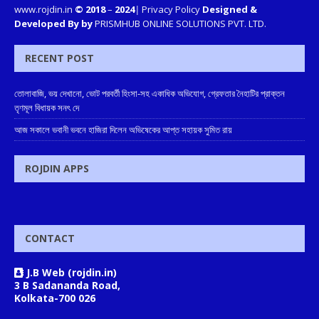
www.rojdin.in
© 2018
–
2024
|
Privacy Policy
Designed &
Developed By by
PRISMHUB ONLINE SOLUTIONS PVT. LTD.
RECENT POST
তোলাবাজি, ভয় দেখানো, ভোট পরবর্তী হিংসা-সহ একাধিক অভিযোগ, গ্রেফতার নৈহাটির প্রাক্তন
তৃণমূল বিধায়ক সনৎ দে
আজ সকালে ভবানী ভবনে হাজিরা দিলেন অভিষেকের আপ্ত সহায়ক সুমিত রায়
ROJDIN APPS
CONTACT
J.B Web (rojdin.in)
3 B Sadananda Road,
Kolkata-700 026