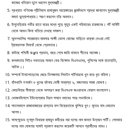
কাজের খতিয়ান তুলে ধরলেন মুখ্যমন্ত্রী।
প্রখ্যাত গণিতজ্ঞ শ্রীনিবাস রামানুজন আয়েঙ্গারের জন্মদিবসে শ্রদ্ধা জানালেন মুখ্যমন্ত্রী
মমতা বন্দ্যোপাধ্যায়। স্মরণ করলেন তাঁর অবদান।
উলুবেড়িয়ায় গভীর রাতে ঘরের মধ্যে পুড়ে মৃত্যু একই পরিবারের চারজনের। শর্ট সার্কিট
থেকে আগুন কিনা খতিয়ে দেখছে দমকল।
সন্দেশখালির শাহজাহান মামলার সাক্ষী ভোলা ঘোষের গাড়িতে ধাক্কা দেওয়া সেই
ট্রাকচালক মিনাখাঁ থেকে গ্রেফতার।
কাটছে পশ্চিমী ঝঞ্ঝার প্রভাব, বছর শেষে জারি থাকবে শীতের আমেজ।
কলকাতায় সিইও দফতরের সামনে ফের বিক্ষোভ বিএলওদের, পুলিশের সঙ্গে হাতাহাতি,
আটক ১।
সম্পর্কে টানাপোড়েনের জেরে তিলজলায় লিভইন পার্টনারকে খুন করে ধৃত মহিলা।
হাঁসখালি গণধর্ষণ ও খুনের ঘটনায় দোষী সাব্যস্ত ৯, মঙ্গলেবার সাজা ঘোষণা।
কোচবিহার সীমান্ত থেকে অপহরণ করা বিএসএফ জওয়ানকে ফেরাল বাংলাদেশ।
ভোজনবিলাসে ইউনেস্কোর বিরল সম্মান নবাবের শহর লখনউকে।
সাতসকালে রাজাবাজারের রাস্তায় ফল বিক্রেতাকে কুপিয়ে খুন। মৃতের নাম মেহতাব
আলম।
সাসপেন্ডেড তৃণমূল বিধায়ক হুমায়ুন কবীরের নয়া দলের নাম জনতা উন্নয়ন পার্টি। সোমবার
দলের নাম ঘোষণার সঙ্গেই প্রকাশ করলেন কয়েকটি আসনে প্রার্থীদের নামও।