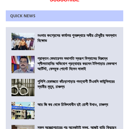
QUICK NEWS
নওদার কংগ্রেসের কার্যালয় পুনরুদ্ধারে অধীর চৌধুরীর অবস্থান
বিক্ষোভ
প্রাক্তন ফেডারেশন সভাপতি স্বরূপ বিশ্বাসের বিরুদ্ধে
শ্লীলতাহানির অভিযোগ প্রত্যাহার করলেন টলিপাড়ার মেকআপ
আর্টিস্ট, ফেসবুক পোস্টে দিলেন সাফাই
পুলিশি হেফাজতে কাঁচড়াপাড়ার পদত্যাগী টিএমসি কাউন্সিলরের
স্বামীর মৃত্যু, চাঞ্চল্য
আর জি কর থেকে চিকিৎসাধীন দুই রোগী উধাও, চাঞ্চল্য
সফল অস্ত্রোপচারের পর অনেকটাই সুস্থ, আজই বাড়ি ফিরছেন