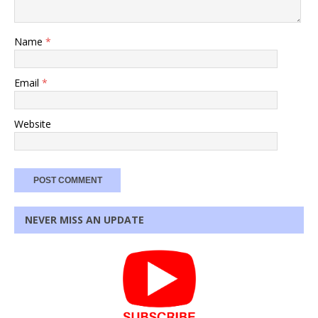
Name
*
Email
*
Website
NEVER MISS AN UPDATE