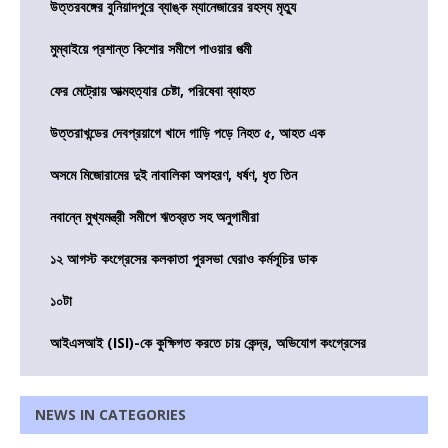
উত্তরবঙ্গের বুনিয়াদপুরে ব্যাঙ্ক ম্যানেজারের রহস্য মৃত্যু
মুম্বাইয়ে প্রশান্ত কিশোর সমীপে পাওয়ার পত্মী
ফের মেট্রোয় আত্মহত্যার চেষ্টা, পরিষেবা ব্যাহত
উত্তরাখন্ডের দেবপ্রয়াগে খাদে গাড়ি পড়ে নিহত ৫, আহত এক
অসমে মিজোরামের দুই নাবালিকা অপহরণ, ধর্ষণ, ধৃত তিন
নবান্নে মুখ্যমন্ত্রী সমীপে ঋতব্রত সহ অনুগামীরা
১২ আগস্ট কংগ্রেসের কলকাতা পুরসভা ঘেরাও কর্মসূচির ডাক
১০টা
আইএসআই (ISI)-কে কুক্ষিগত করতে চায় কেন্দ্র, অভিযোগ কংগ্রেসের
NEWS IN CATEGORIES