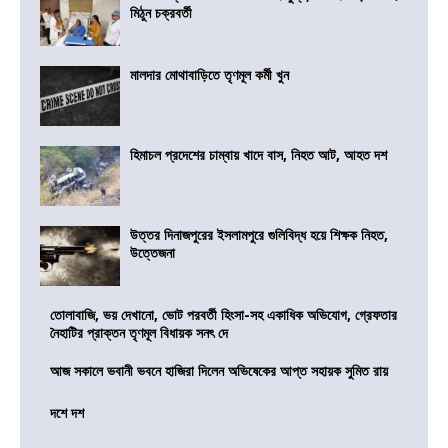
মিঠুন চক্রবর্তী
মালদার মোথাবাড়িতে তৃণমূল কর্মী খুন
হিমাচল প্রদেশের চাম্বায় খাদে বাস, নিহত আট, আহত দশ
উত্তর দিনাজপুরের ইসলামপুরে গুলিবিদ্ধ হয়ে শিক্ষক নিহত,
উত্তেজনা
তোলাবাজি, ভয় দেখানো, ভোট পরবর্তী হিংসা-সহ একাধিক অভিযোগ, গ্রেফতার
নৈহাটির প্রাক্তন তৃণমূল বিধায়ক সনৎ দে
আজ সকালে ভবানী ভবনে হাজিরা দিলেন অভিষেকের আপ্ত সহায়ক সুমিত রায়
দশে দশ