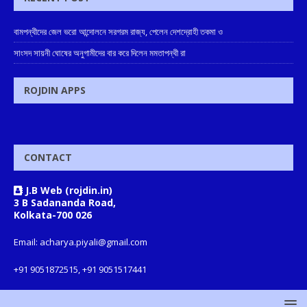
বামপন্থীদের জেল ভরো আন্দোলনে সরগরম রাজ্য, পেলেন দেশদ্রোহী তকমা ও
সাংসদ সায়নী ঘোষের অনুগামীদের বার করে দিলেন মমতাপন্থী রা
ROJDIN APPS
CONTACT
J.B Web (rojdin.in)
3 B Sadananda Road,
Kolkata-700 026
Email: acharya.piyali@gmail.com
+91 9051872515, +91 9051517441