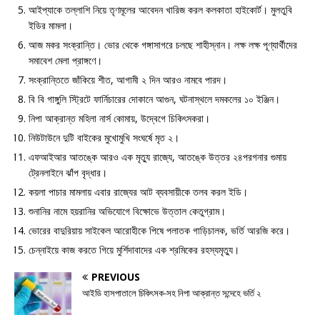
আইপ্যাকে তল্লাশি নিয়ে তৃণমূলের আবেদন খারিজ করল কলকাতা হাইকোর্ট। মুলতুবি
ইডির মামলা।
আজ মকর সংক্রান্তি। ভোর থেকে গঙ্গাসাগরে চলছে শাহীস্নান। লক্ষ লক্ষ পূণ্যার্থীদের
সমাবেশ মেলা প্রাঙ্গণে।
সংক্রান্তিতে জাঁকিয়ে শীত, আগামী ২ দিন আরও নামবে পারদ।
বি বি গাঙ্গুলি স্ট্রিটে ফার্নিচারের দোকানে আগুন, ঘটনাস্থলে দমকলের ১০ ইঞ্জিন।
নিপা আক্রান্ত মহিলা নার্স কোমায়, উদ্বেগে চিকিৎসকরা।
নিউটাউনে দুটি বাইকের মুখোমুখি সংঘর্ষে মৃত ২।
এফআইআর আতঙ্কে আরও এক মৃত্যু রাজ্যে, আতঙ্কে উত্তর ২৪পরগনার গুমায়
ট্রেনলাইনে ঝাঁপ বৃদ্ধার।
কয়লা পাচার মামলায় এবার রাজ্যের আট ব্যবসায়ীকে তলব করল ইডি।
শুনানির নামে হয়রানির অভিযোগে বিক্ষোভে উত্তাল কেতুগ্রাম।
ভোরের বাদুরিয়ায় সাইকেল আরোহীকে পিষে পলাতক গাড়িচালক, ভর্তি আরজি করে।
চেন্নাইয়ে কাজ করতে গিয়ে মুর্শিদাবাদের এক শ্রমিকের রহস্যমৃত্যু।
PREVIOUS
আইডি হাসপাতালে চিকিৎসক-সহ নিপা আক্রান্ত সন্দেহে ভর্তি ২