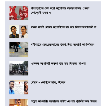
বামপন্থীদের জেল ভরো আন্দোলনে সরগরম রাজ্য, পেলেন
দেশদ্রোহী তকমা ও
সাংসদ সায়নী ঘোষের অনুগামীদের বার করে দিলেন মমতাপন্থী রা
থাইল্যান্ডে ফের বন্দুকবাজের হামলা,নিহত সরকারি আধিকারিক!
একসঙ্গে বহু ছাত্রী অসুস্থ হয়ে আর জি করে, চাঞ্চল্য
সৌরভ – ডোনাকে হুমকি, উদ্বেগ
শুভেন্দু অধিকারীর সরকারকে শক্তি দেওয়ার প্রার্থনা মদন মিত্রর