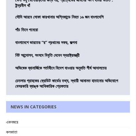
ইন্দ্রনীল খাঁ
সৌদি আরবে সোফা কারখানায় অগ্নিকান্ডে নিহত ১৬ জন বাংলাদেশি
পাঁচ তিনে পনেরো
বাংলাদেশে ভারতের “র” প্রধানের সফর, জল্পনা
নিট আন্দোলন, সংসদে বিবৃতি দেবেন স্বরাষ্ট্রমন্ত্রী
অভিষেক ব্যানার্জিকে শর্তাধীনে বিদেশ যাওয়ার অনুমতি শীর্ষ আদালতের
চেতলায় গ্রাহকের ক্রেডিট কার্ডের তথ্য, স্থায়ী আমানত হাতানোর অভিযোগে
বেসরকারি ব্যাঙ্ক আধিকারিক গ্রেফতার
NEWS IN CATEGORIES
একনজরে
কলকাতা