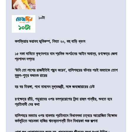
১০টা
কলম্বিয়ায় ভয়াবহ ভূমিকম্প, নিহত ২০, বহু বাড়ি ধ্বংস
১৫ দফা দাবিতে কৃষ্ণনগরে বাম শ্রমিক সংগঠনের আইন অমান্য, রণক্ষেত্র জেলা
প্রশাসন দপ্তর
‘উনি তো লাশের রাজনীতিই পছন্দ করেন’, হালিশহরের ঘটনার পরই মমতাকে তোপ
মুকুল-পুত্র শুভাংশু রায়ের
হর ঘর তিরঙ্গা, পথে নামলেন মুখ্যমন্ত্রী, সঙ্গে জনজোয়ারের ঢেউ
রণক্ষেত্র রাঁচি, পড়ুয়াদের ওপর বলপ্রয়োগের নিন্দা রাহুল গান্ধীর, শুনতে হবে
প্রতিবাদী দের কথা
হালিশহরে মমতার ওপর হামলার প্রতিবাদে বিধানসভা চত্বরে আয়োজিত বিক্ষোভ
কর্মসূচিতে আচমকা হাজির ঋতব্রতপন্থী তিন বিধায়ক! শুরু জল্পনা
খেলা শুধু খেলোয়াড়দের জন্য নয়, প্রত্যেকের জীবনের অংশ হওয়া উচিত :