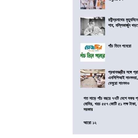
রবীন্দ্রনাথের মৃত্যুদি
শাহ, মল্লিকার্জুন খড
পাঁচ তিনে পনেরো
প্রধানমন্ত্রীর সঙ্গে প
এনসিপিআই সাংসদরা,
বেসুরো সাংসদও
গত সাড়ে পাঁচ বছরে ৭৭টি দেশে সফর প্রধ
মোদির, খরচ ৫৫৭ কোটি ৫১ লক্ষ টাকা,
সরকার
আরো ১২