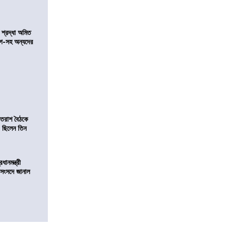
নে শ্রদ্ধা অমিত
়গে-সহ অন্যদের
্রাতরাশ বৈঠকে
 ছিলেন তিন
ানমন্ত্রী
 সংসদে জানাল