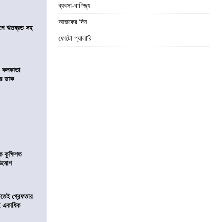
ব্যবসা-বাণিজ্য
আজকের দিন
সমীপে ঋতব্রত সহ
ফোটো গ্যালারি
র কলকাতা
চির ডাক
কুক্ষিগত
ভিযোগ
িটতেই গ্রেফতার
ে একাধিক