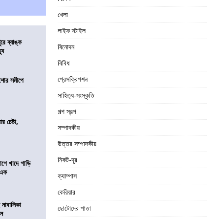
খেলা
লাইফ স্টাইল
ুরে ব্যাঙ্ক
বিনোদন
যু
বিবিধ
প্রেসক্রিপশন
কিশোর সমীপে
সাহিত্য-সংস্কৃতি
গল্প স্বল্প
র চেষ্টা,
সম্পাদকীয়
উত্তর সম্পাদকীয়
নিকট-দূর
য়াগে খাদে গাড়ি
 এক
ক্যাম্পাস
কেরিয়ার
 নাবালিকা
ছোটোদের পাতা
িন