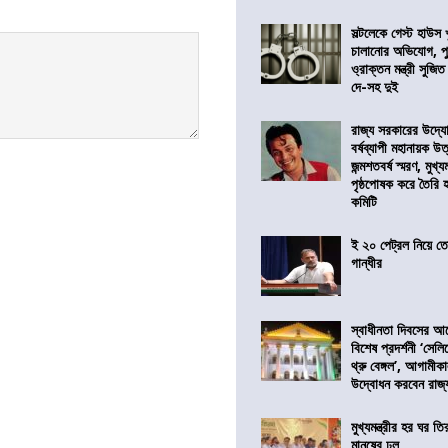
সল্টলেকে গেস্ট হাউস 
চালানোর অভিযোগ, পু
ও্রাক্তন মন্ত্রী সুজিত
দে-সহ দুই
রাজ্য সরকারের উদ্যোগ
বর্ষব্যাপী মহানায়ক উ
জন্মশতবর্ষ স্মরণ, মুখ্য
পৃষ্ঠপোষক করে তৈরি
কমিটি
ই ২০ পেট্রল নিয়ে ত
গান্ধীর
স্বাধীনতা দিবসের 
বিশেষ প্রদর্শনী ‘সেলি
থ্রু বেঙ্গল’, আগামীক
উদ্বোধন করবেন রাজ্
মুখ্যমন্ত্রীর হর ঘর তির
মানুষের ঢল