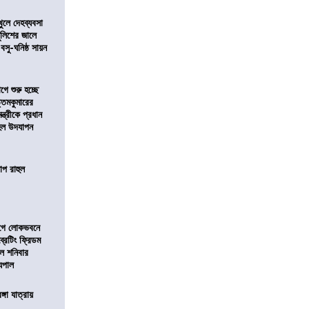
খুলে দেহব্যবসা
লিশের জালে
 বসু-ঘনিষ্ঠ সায়ন
ে শুরু হচ্ছে
ত্তমকুমারের
মন্ত্রীকে প্রধান
 হল উদযাপন
োপ রাহুল
আগে লোকভবনে
ব্রেটিং ফ্রিডম
াল শনিবার
যপাল
ঙ্গা যাত্রায়