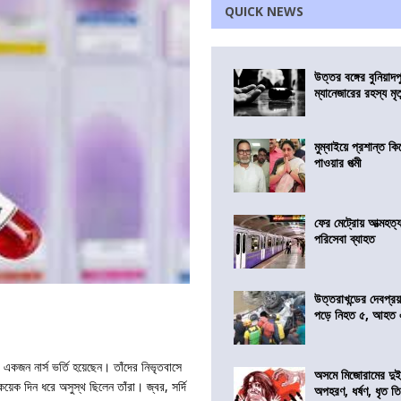
QUICK NEWS
উত্তর বঙ্গের বুনিয়াদপ
ম্যানেজারের রহস্য মৃত্
মুম্বাইয়ে প্রশান্ত 
পাওয়ার পত্মী
ফের মেট্রোয় আত্মহত্যা
পরিসেবা ব্যাহত
উত্তরাখন্ডের দেবপ্র
পড়ে নিহত ৫, আহত
কজন নার্স ভর্তি হয়েছেন। তাঁদের নিভৃতবাসে
অসমে মিজোরামের দুই
ক দিন ধরে অসুস্থ ছিলেন তাঁরা। জ্বর, সর্দি
অপহরণ, ধর্ষণ, ধৃত ত