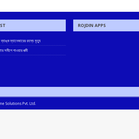
OST
ROJDIN APPS
ে ব্যাঙ্ক ম্যানেজারের রহস্য মৃত্যু
োর সমীপে পাওয়ার পত্মী
e Solutions Pvt. Ltd.