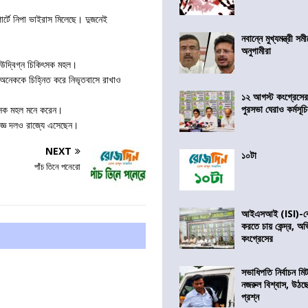
োর্টে নিপা ভাইরাস মিলেছে। দুজনেই
নবান্নে মুখ্যমন্ত্রী 
অনুগামীরা
 উদ্বিগ্ন চিকিৎসক মহল।
অনেককে চিহ্নিত করে নিভৃতবাসে রাখাও
১২ আগস্ট কংগ্রেসে
পুরসভা ঘেরাও কর্মসূ
ৎসক মহল মনে করেন।
জ্ঞ দলও রাজ্যে এসেছেন।
NEXT
১০টা
পাঁচ তিনে পনেরো
আইএসআই (ISI)-কে 
করতে চায় কেন্দ্র, অ
কংগ্রেসের
সভাধিপতি নির্বাচন ম
নজরুল বিশ্বাস, উঠছ
প্রশ্ন