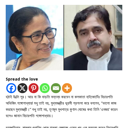
Spread the love
হঠাই উল্টো সুর। আর না কি বাড়তি মন্তব্য করবেন না কলকাতা হাইকোর্টের বিচারপতি
অভিজিৎ গঙ্গোপাধ্যায়! শুধু তাই নয়, মুখ্যমন্ত্রীর ভূয়সী প্রশংসা করে বললেন, “ভালো কাজ
করছেন মুখ্যমন্ত্রী।“ শুধু তাই নয়, তৃণমূল মুখপাত্র কুণাল ঘোষের কথা তিনি ‘এনজয়’ করেন
বলেও জানান বিচারপতি গঙ্গোপাধ্যায়।
বৃহস্পতিবার, মামলার শুনানির শেষে হালকা মেজাজে একের পর এক মন্তব্য করেন বিচারপতি