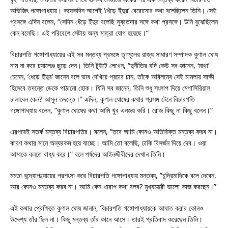
অভিজিৎ গঙ্গোপাধ্যায়। কয়েকদিন আগেই ‘ধেঁড়ে ইঁদুর’ বেরোনোর কথা বলেছিলেন তিনি। সেই
প্রসঙ্গে এদিন বলেন, “সেদিন ধেঁড়ে ইঁদুর বলেছি সুব্রতদার সঙ্গে কথা প্রসঙ্গে। উনি বুঝেছিলেন
কেন বলেছি। এই পরিবেশে সেটায় অন্য মাত্রা যোগ হয়েছে।“
বিচারপতি গঙ্গোপাধ্যায়ের এই সব মন্তব্য প্রসঙ্গে তৃণমূলের রাজ্য সাধারণ সম্পাদক কুণাল ঘোষ
নাম না করে চ্যালেঞ্জ ছুড়ে দেন। তিনি টুইটে লেখেন, “দুর্নীতির যদি কেউ সব জানেন, ‘মাথা’
চেনেন, ‘ধেড়ে ইঁদুর’ জানেন বলে ভাব দেখিয়ে প্রচার চান, তাঁকে অবিলম্বে সেই মামলায় সাক্ষী
হিসেবে তদন্তে ডেকে পাঠানো হোক। যিনি সব জানেন, তিনি শুধু সংলাপ দিয়ে মেগাসিরিয়াল
চালাবেন কেন? আসুন তদন্তে।” এদিন, কুণাল ঘোষের কথার প্রসঙ্গ টেনে বিচারপতি
গঙ্গোপাধ্যায় বলেন, ”কুণাল ঘোষের কথা আমি খুব এনজয় করি। রোজ কিছু না কিছু বলেন।”
এরপরেই সতর্ক মন্তব্য বিচারপতির। বলেন, ”তবে আমি কোনও অতিরিক্ত মন্তব্য করব না।
কারণ কথার মানে অন্যরকম হয়ে যাচ্ছে। আমি তো বলেছি, ঢাকি বিসর্জন দিয়ে দেব। ওরা
আমাকে বলতে বাধ্য করে।” বলে পর্ষদের আইনজীবীদের দেখান তিনি।
মমতা বন্দ্যোপাধ্য়ায়ের প্রশংসা করে বিচারপতি গঙ্গোপাধ্যায় মন্তব্য, ”চন্দ্রিমাদিকে বলে দেবেন,
আর কোনও মন্তব্য করব না। আমি কেন খারাপ কথা বলব? মুখ্যমন্ত্রী ভালো কাজ করছেন।”
এই কথার প্রেক্ষিতে কুণাল ঘোষ জানান, বিচারপতি গঙ্গোপাধ্যায়কে আঘাত করার কোনও
উদ্দেশ্য তাঁর ছিল না। কিছু মন্তব্য তাঁর কানে আসে। তারই প্রতিবাদ করেছেন তিনি।