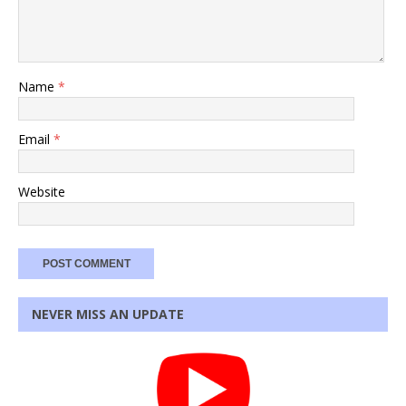
Name
*
Email
*
Website
NEVER MISS AN UPDATE