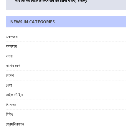
আর জি কর থেকে চিকিৎসাধীন দুই রোগী উধাও, চাঞ্চল্য
NEWS IN CATEGORIES
একনজরে
কলকাতা
বাংলা
আমার দেশ
বিদেশ
খেলা
লাইফ স্টাইল
বিনোদন
বিবিধ
প্রেসক্রিপশন