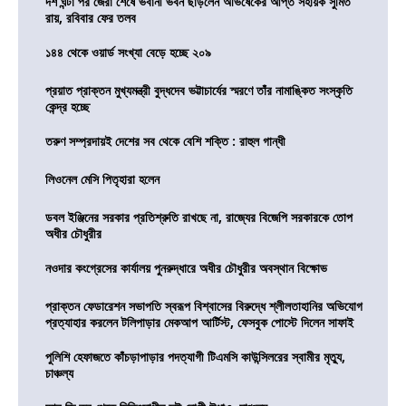
দশ ঘন্টা পর জেরা শেষে ভবানী ভবন ছাড়লেন অভিষেকের আপ্ত সহায়ক সুমিত
রায়, রবিবার ফের তলব
১৪৪ থেকে ওয়ার্ড সংখ্যা বেড়ে হচ্ছে ২০৯
প্রয়াত প্রাক্তন মুখ্যমন্ত্রী বুদ্ধদেব ভট্টাচার্যের স্মরণে তাঁর নামাঙ্কিত সংস্কৃতি
কেন্দ্র হচ্ছে
তরুণ সম্প্রদায়ই দেশের সব থেকে বেশি শক্তি : রাহুল গান্ধী
লিওনেল মেসি পিতৃহারা হলেন
ডবল ইঞ্জিনের সরকার প্রতিশ্রুতি রাখছে না, রাজ্যের বিজেপি সরকারকে তোপ
অধীর চৌধুরীর
নওদার কংগ্রেসের কার্যালয় পুনরুদ্ধারে অধীর চৌধুরীর অবস্থান বিক্ষোভ
প্রাক্তন ফেডারেশন সভাপতি স্বরূপ বিশ্বাসের বিরুদ্ধে শ্লীলতাহানির অভিযোগ
প্রত্যাহার করলেন টলিপাড়ার মেকআপ আর্টিস্ট, ফেসবুক পোস্টে দিলেন সাফাই
পুলিশি হেফাজতে কাঁচড়াপাড়ার পদত্যাগী টিএমসি কাউন্সিলরের স্বামীর মৃত্যু,
চাঞ্চল্য