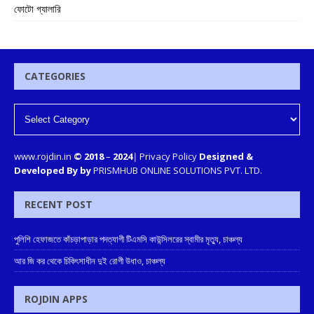
ফোটো গ্যালারি
CATEGORIES
www.rojdin.in
© 2018
–
2024
|
Privacy Policy
Designed &
Developed By by
PRISMHUB ONLINE SOLUTIONS PVT. LTD.
RECENT POST
পুলিশি হেফাজতে কাঁচড়াপাড়ার পদত্যাগী টিএমসি কাউন্সিলরের স্বামীর মৃত্যু, চাঞ্চল্য
আর জি কর থেকে চিকিৎসাধীন দুই রোগী উধাও, চাঞ্চল্য
ROJDIN APPS