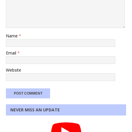
Name
*
Email
*
Website
NEVER MISS AN UPDATE