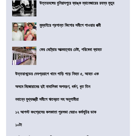
উত্তরবঙ্গের বুনিয়াদপুরে ব্যাঙ্ক ম্যানেজারের রহস্য মৃত্যু
মুম্বাইয়ে প্রশান্ত কিশোর সমীপে পাওয়ার পত্মী
ফের মেট্রোয় আত্মহত্যার চেষ্টা, পরিষেবা ব্যাহত
উত্তরাখন্ডের দেবপ্রয়াগে খাদে গাড়ি পড়ে নিহত ৫, আহত এক
অসমে মিজোরামের দুই নাবালিকা অপহরণ, ধর্ষণ, ধৃত তিন
নবান্নে মুখ্যমন্ত্রী সমীপে ঋতব্রত সহ অনুগামীরা
১২ আগস্ট কংগ্রেসের কলকাতা পুরসভা ঘেরাও কর্মসূচির ডাক
১০টা