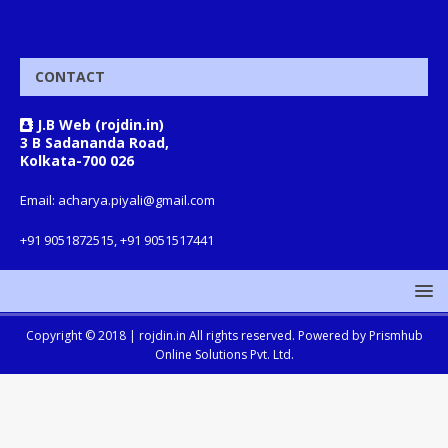
CONTACT
J.B Web (rojdin.in)
3 B Sadananda Road,
Kolkata-700 026
Email: acharya.piyali@gmail.com
+91 9051872515, +91 9051517441
Copyright © 2018 |
rojdin.in
All rights reserved. Powered by
Prismhub
Online Solutions Pvt. Ltd.