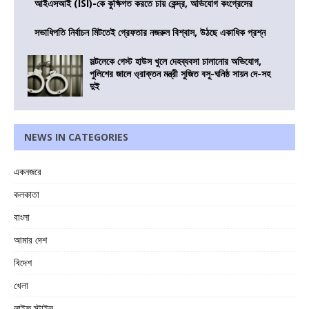
আইএসআই (ISI)-কে কুক্ষিগত করতে চায় কেন্দ্র, অভিযোগ কংগ্রেসের
সভাধিপতি নির্বাচন মিটতেই গ্রেফতার নজরুল বিশ্বাস, উঠছে একাধিক প্রশ্ন
সল্টলেকে গেস্ট হাউস খুলে দেহব্যবসা চালানোর অভিযোগ,
পুলিশের জালে ও্রাক্তন মন্ত্রী সুজিত বসু-ঘনিষ্ঠ সায়ন দে-সহ
দুই
NEWS IN CATEGORIES
একনজরে
কলকাতা
বাংলা
আমার দেশ
বিদেশ
খেলা
লাইফ স্টাইল