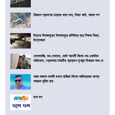
হিমাচল প্রদেশের চাম্বায় খাদে বাস, নিহত আট, আহত দশ
উত্তর দিনাজপুরের ইসলামপুরে গুলিবিদ্ধ হয়ে শিক্ষক নিহত,
উত্তেজনা
তোলাবাজি, ভয় দেখানো, ভোট পরবর্তী হিংসা-সহ একাধিক
অভিযোগ, গ্রেফতার নৈহাটির প্রাক্তন তৃণমূল বিধায়ক সনৎ দে
আজ সকালে ভবানী ভবনে হাজিরা দিলেন অভিষেকের আপ্ত
সহায়ক সুমিত রায়
দশে দশ