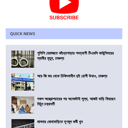
QUICK NEWS
পুলিশি হেফাজতে কাঁচড়াপাড়ার পদত্যাগী টিএমসি কাউন্সিলরের
স্বামীর মৃত্যু, চাঞ্চল্য
আর জি কর থেকে চিকিৎসাধীন দুই রোগী উধাও, চাঞ্চল্য
সফল অস্ত্রোপচারের পর অনেকটাই সুস্থ, আজই বাড়ি ফিরছেন
মিঠুন চক্রবর্তী
মালদার মোথাবাড়িতে তৃণমূল কর্মী খুন