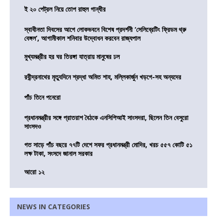
ই ২০ পেট্রল নিয়ে তোপ রাহুল গান্ধীর
স্বাধীনতা দিবসের আগে লোকভবনে বিশেষ প্রদর্শনী ‘সেলিব্রেটিং ফ্রিডম থ্রু
বেঙ্গল’, আগামীকাল শনিবার উদ্বোধন করবেন রাজ্যপাল
মুখ্যমন্ত্রীর হর ঘর তিরঙ্গা যাত্রায় মানুষের ঢল
রবীন্দ্রনাথের মৃত্যুদিনে শ্রদ্ধা অমিত শাহ, মল্লিকার্জুন খড়গে-সহ অন্যদের
পাঁচ তিনে পনেরো
প্রধানমন্ত্রীর সঙ্গে প্রাতরাশ বৈঠকে এনসিপিআই সাংসদরা, ছিলেন তিন বেসুরো
সাংসদও
গত সাড়ে পাঁচ বছরে ৭৭টি দেশে সফর প্রধানমন্ত্রী মোদির, খরচ ৫৫৭ কোটি ৫১
লক্ষ টাকা, সংসদে জানাল সরকার
আরো ১২
NEWS IN CATEGORIES