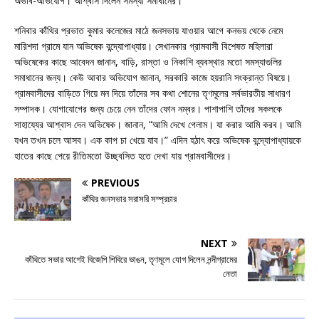
অভাব-অভিযোগ। আশ্বাস দিলেন সমস্যা সমাধানের।
শনিবার কাঁথির প্রভাত কুমার কলেজের মাঠে জনসভায় যাওয়ার আগে কনভয় থেকে নেমে
মারিশদা গ্রামে যান অভিষেক বন্দ্যোপাধ্যায়। সেখানকার গ্রামবাসী বিশেষত মহিলারা
অভিষেকের কাছে আবেদন জানান, বাড়ি, রাস্তা ও নিকাশি ব্যবস্থার মতো সমস্যাগুলির
সমাধানের জন্য। কেউ আবার অভিযোগ জানান, সরকারি কাজে হয়রানি সংক্রান্ত বিষয়ে।
গ্রামবাসীদের বাড়িতে গিয়ে মন দিয়ে তাঁদের সব কথা শোনের তৃণমূলের সর্বভারতীয় সাধারণ
সম্পাদক। যোগাযোগের জন্য চেয়ে নেন তাঁদের ফোন নম্বর। পাশাপাশি তাঁদের সকলকে
সাহায্যের আশ্বাস দেন অভিষেক। জানান, “আমি দেখে গেলাম। যা করার আমি করব। আমি
যখন তখন চলে আসব। এক কাপ চা খেয়ে যাব।” এদিন হঠাৎ করে অভিষেক বন্দ্যোপাধ্যায়কে
হাতের কাছে পেয়ে রীতিমতো উচ্ছ্বসিত হতে দেখা যায় গ্রামবাসীদের।
PREVIOUS
কাঁথির জনসভার সরাসরি সম্প্রচার
NEXT
কাঁথিতে সভার আগেই বিজেপি শিবিরে ভাঙন, তৃণমূলে যোগ দিলেন নন্দীগ্রামের
নেতা