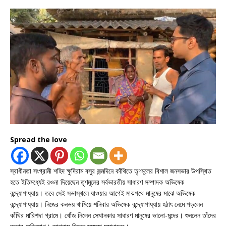
Spread the love
স্বাধীনতা সংগ্রামী শহিদ ক্ষুদিরাম বসুর জন্মদিনে কাঁথিতে তৃণমূলের বিশাল জনসভার উপস্থিত
হতে ইতিমধ্যেই রওনা দিয়েছেন তৃণমূলের সর্বভারতীয় সাধারণ সম্পাদক অভিষেক
বন্দ্যোপাধ্যায়। তবে সেই সভাস্থলে যাওয়ার আগেই মাঝপথে মানুষের মাঝে অভিষেক
বন্দ্যোপাধ্যায়। নিজের কনভয় থামিয়ে শনিবার অভিষেক বন্দ্যোপাধ্যায় হঠাৎ নেমে পড়লেন
কাঁথির মারিশদা গ্রামে। খোঁজ নিলেন সেখানকার সাধারণ মানুষের ভালো-মন্দের। শুনলেন তাঁদের