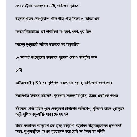
ফের মেট্রোয় আত্মহত্যার চেষ্টা, পরিসেবা ব্যাহত
উত্তরাখন্ডের দেবপ্রয়াগে খাদে গাড়ি পড়ে নিহত ৫, আহত এক
অসমে মিজোরামের দুই নাবালিকা অপহরণ, ধর্ষণ, ধৃত তিন
নবান্নে মুখ্যমন্ত্রী সমীপে ঋতব্রত সহ অনুগামীরা
১২ আগস্ট কংগ্রেসের কলকাতা পুরসভা ঘেরাও কর্মসূচির ডাক
১০টা
আইএসআই (ISI)-কে কুক্ষিগত করতে চায় কেন্দ্র, অভিযোগ কংগ্রেসের
সভাধিপতি নির্বাচন মিটতেই গ্রেফতার নজরুল বিশ্বাস, উঠছে একাধিক প্রশ্ন
সল্টলেকে গেস্ট হাউস খুলে দেহব্যবসা চালানোর অভিযোগ, পুলিশের জালে ও্রাক্তন
মন্ত্রী সুজিত বসু-ঘনিষ্ঠ সায়ন দে-সহ দুই
রাজ্য সরকারের উদ্যোগে শুরু হচ্ছে বর্ষব্যাপী মহানায়ক উত্তমকুমারের জন্মশতবর্ষ
স্মরণ, মুখ্যমন্ত্রীকে প্রধান পৃষ্ঠপোষক করে তৈরি হল উদযাপন কমিটি