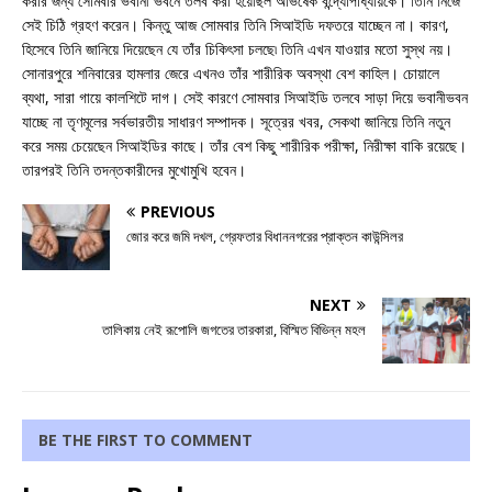
করার জন্য সোমবার ভবানী ভবনে তলব করা হয়েছিল অভিষেক বন্দ্যোপাধ্যায়কে। তিনি নিজে
সেই চিঠি গ্রহণ করেন। কিন্তু আজ সোমবার তিনি সিআইডি দফতরে যাচ্ছেন না। কারণ,
হিসেবে তিনি জানিয়ে দিয়েছেন যে তাঁর চিকিৎসা চলছে৷ তিনি এখন যাওয়ার মতো সুস্থ নয়।
সোনারপুরে শনিবারের হামলার জেরে এখনও তাঁর শারীরিক অবস্থা বেশ কাহিল। চোয়ালে
ব্যথা, সারা গায়ে কালশিটে দাগ। সেই কারণে সোমবার সিআইডি তলবে সাড়া দিয়ে ভবানীভবন
যাচ্ছে না তৃণমূলের সর্বভারতীয় সাধারণ সম্পাদক। সূত্রের খবর, সেকথা জানিয়ে তিনি নতুন
করে সময় চেয়েছেন সিআইডির কাছে। তাঁর বেশ কিছু শারীরিক পরীক্ষা, নিরীক্ষা বাকি রয়েছে।
তারপরই তিনি তদন্তকারীদের মুখোমুখি হবেন।
PREVIOUS
জোর করে জমি দখল, গ্রেফতার বিধাননগরের প্রাক্তন কাউন্সিলর
NEXT
তালিকায় নেই রূপোলি জগতের তারকারা, বিস্মিত বিভিন্ন মহল
BE THE FIRST TO COMMENT