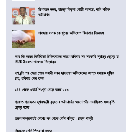
শিল্পায়নে নজর, রাজ্যে বিড়লা গোষ্ঠী আসছে, দাবি শমীক
ভট্টাচার্যর
মালদায় বালক কে খুনের অভিযোগ বিমাতার বিরুদ্ধে
আর জি করের নির্যাতিতা চিকিৎসকের স্মরণে রবিবার সব সরকারি স্বাস্থ্য কেন্দ্রে দু
মিনিট নীরবতা পালনের সিদ্ধান্ত
দশ ঘন্টা পর জেরা শেষে ভবানী ভবন ছাড়লেন অভিষেকের আপ্ত সহায়ক সুমিত
রায়, রবিবার ফের তলব
১৪৪ থেকে ওয়ার্ড সংখ্যা বেড়ে হচ্ছে ২০৯
প্রয়াত প্রাক্তন মুখ্যমন্ত্রী বুদ্ধদেব ভট্টাচার্যের স্মরণে তাঁর নামাঙ্কিত সংস্কৃতি
কেন্দ্র হচ্ছে
তরুণ সম্প্রদায়ই দেশের সব থেকে বেশি শক্তি : রাহুল গান্ধী
লিওনেল মেসি পিতৃহারা হলেন