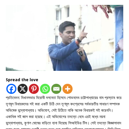
Spread the love
প্রতিবেদন: বিধানসভার বিরোধী দলনেতা হিসেবে শোভনদেব চট্টোপাধ্যায়ের নাম প্রস্তাব করে
তৃণমূল বিধায়কদের সই করা একটি চিঠি দেন তৃণমূল কংগ্রেসের সর্বভারতীয় সাধারণ সম্পাদক
অভিষেক বন্দ্যোপাধ্যায়। অভিযোগ, সেই চিঠিতে নাকি অনেক বিধায়কই সই করেননি।
একাধিক সই জাল করা হয়েছে। এই অভিযোগের তদন্তে নেমে এরই মধ্যে নয়না
বন্দ্যোপাধ্যায়, কুণাল ঘোষের বাড়িতে হানা দিয়েছে সিআইডির টিম। সেই তদন্তে জিজ্ঞাসাবাদ