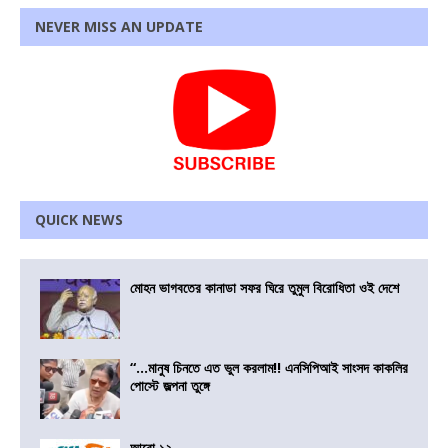
NEVER MISS AN UPDATE
QUICK NEWS
মোহন ভাগবতের কানাডা সফর ঘিরে তুমুল বিরোধিতা ওই দেশে
“…মানুষ চিনতে এত ভুল করলাম!! এনসিপিআই সাংসদ কাকলির
পোস্টে জল্পনা তুঙ্গে
আরো ১২