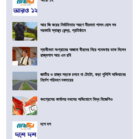
আর জি করের নির্যাতিতার স্মরণে নীরবতা পালন হোল সব
সরকারি স্বাস্থ্য কেন্দ্র, প্রতিষ্ঠানে
স্বাধীনতা সংগ্রামের অজানা বীরদের নিয়ে গবেষণার ডাক দিলেন
রাজ্যপাল আর এন রবি
জাতীয় ও রাজ্য সড়কে চলবে না টোটো, কড়া পুলিশি অভিযানের
নির্দেশ পরিবহণ দফতরের
কংগ্রেসের কার্যালয় দখলের অভিযোগে বিদ্ধ বিজেপিও
দশে দশ