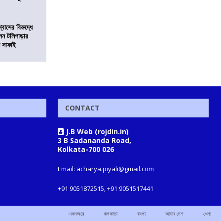
বাসের বিরুদ্ধে
লেন টলিপাড়ার
ন সাফাই
CONTACT
J.B Web (rojdin.in)
3 B Sadananda Road,
Kolkata-700 026
Email: acharya.piyali@gmail.com
+91 9051872515, +91 9051517441
একনজরে
কলকাতা
বাংলা
আমার দেশ
খেলা