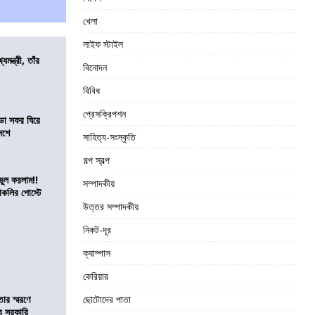
খেলা
লাইফ স্টাইল
যমন্ত্রী, তাঁর
বিনোদন
বিবিধ
প্রেসক্রিপশন
ডা সফর ঘিরে
েশে
সাহিত্য-সংস্কৃতি
গল্প স্বল্প
ভুল করলাম!!
সম্পাদকীয়
কলির পোস্টে
উত্তর সম্পাদকীয়
নিকট-দূর
ক্যাম্পাস
কেরিয়ার
তার স্মরণে
ছোটোদের পাতা
ব সরকারি