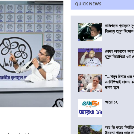
QUICK NEWS
হালিশহরে প্রাক্তন মুখ্
বিরুদ্ধে তুমুল বিক্ষোভ
মোহন ভাগবতের কানা
তুমুল বিরোধিতা ওই দ
“…মানুষ চিনতে এত 
এনসিপিআই সাংসদ কা
জল্পনা তুঙ্গে
আরো ১২
আর জি করের নির্যাতি
নীরবতা পালন হোল স