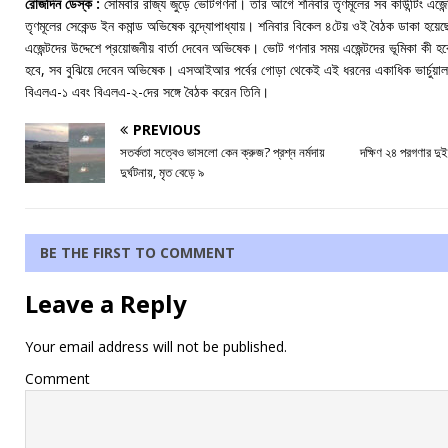
রোজদিন ডেস্ক :
সোমবার রাজ্য জুড়ে ভোটগণনা। তার আগে শনিবার তৃণমূলের সব কাউন্টিং এজেন্ট
তৃণমূলের সেকেন্ড ইন কমান্ড অভিষেক বন্দ্যোপাধ্যায়। শনিবার বিকেল ৪টেয় ওই বৈঠক ডাকা হয়েছে।
এজেন্টদের উদ্দেশে প্রয়োজনীয় বার্তা দেবেন অভিষেক। ভোট গণনার সময় এজেন্টদের ভূমিকা কী 
হবে, সব বুঝিয়ে দেবেন অভিষেক। এসআইআর পর্বের গোড়া থেকেই এই ধরনের একাধিক ভার্চু
বিএলএ-১ এবং বিএলএ-২-দের সঙ্গে বৈঠক করেন তিনি।
PREVIOUS
সতর্কতা সত্বেও ভাসলো কেন ক্রুজ? প্রশ্ন নর্মদায়
দক্ষিণ ২৪ পরগণার দুই
দুর্ঘটনায়, মৃত বেড়ে ৯
BE THE FIRST TO COMMENT
Leave a Reply
Your email address will not be published.
Comment