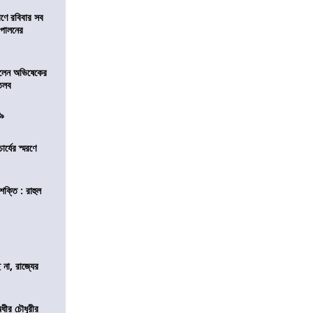
রণে রবিবার সব
া পালনের
ড়লেন অভিষেকের
 তলব
০৯
চার্যের স্মরণে
শক্তি : রাহুল
 না, রাজ্যের
অধীর চৌধুরীর