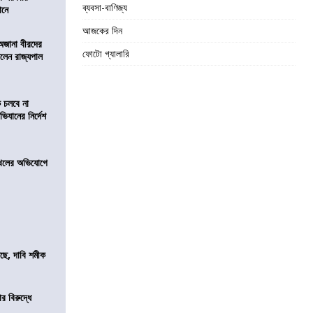
ব্যবসা-বাণিজ্য
ঠানে
আজকের দিন
 অজানা বীরদের
ফোটো গ্যালারি
িলেন রাজ্যপাল
ে চলবে না
িযানের নির্দেশ
 দখলের অভিযোগে
সছে, দাবি শমীক
র বিরুদ্ধে