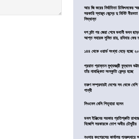
আর জি করের নির্যাতিতা চিকিৎসকের স্ম
সরকারি স্বাস্থ্য কেন্দ্রে দু মিনিট নীরবত
সিদ্ধান্ত
দশ ঘন্টা পর জেরা শেষে ভবানী ভবন ছা
আপ্ত সহায়ক সুমিত রায়, রবিবার ফের
১৪৪ থেকে ওয়ার্ড সংখ্যা বেড়ে হচ্ছে ২
প্রয়াত প্রাক্তন মুখ্যমন্ত্রী বুদ্ধদেব ভট্টা
তাঁর নামাঙ্কিত সংস্কৃতি কেন্দ্র হচ্ছে
তরুণ সম্প্রদায়ই দেশের সব থেকে বেশি 
গান্ধী
লিওনেল মেসি পিতৃহারা হলেন
ডবল ইঞ্জিনের সরকার প্রতিশ্রুতি রাখছে
বিজেপি সরকারকে তোপ অধীর চৌধুরীর
নওদার কংগ্রেসের কার্যালয় পুনরুদ্ধারে 