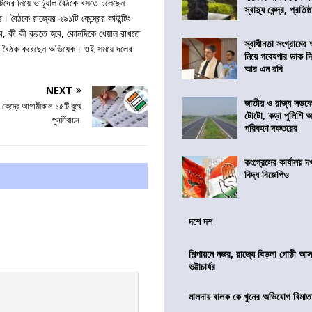
দের নিয়ে ভার্চুয়াল বৈঠকে বসতে চলেছেন
স্বাস্থ্য কেন্দ্র, প্রতিষ্
 বৈঠকে রাজ্যের ২৯১টি কেন্দ্রের কাউন্টিং
হবে, কী কী করতে হবে, কোনদিকে খেয়াল রাখতে
স্বাধীনতা সংগ্রামের
য়াল বৈঠক করেছেন অভিষেক। ওই সময়ে দলের
নিয়ে গবেষণার ডাক দ
আর এন রবি
NEXT
জাতীয় ও রাজ্য সড়ক
 কেন্দ্রে আগামীকাল ১৫টি বুথে
টোটো, কড়া পুলিশি অভ
পুনর্নিবাচন
পরিবহণ দফতরের
কংগ্রেসের কার্যালয়
বিদ্ধ বিজেপিও
দশে দশ
শিল্পায়নে নজর, রাজ্যে বিড়লা গোষ্ঠী আ
ভট্টাচার্যর
মালদায় বালক কে খুনের অভিযোগ বিমাতা