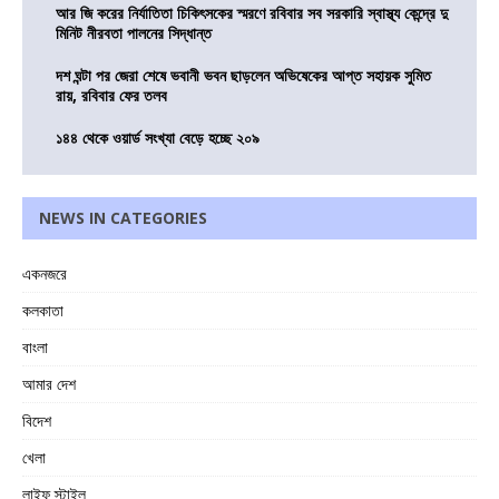
আর জি করের নির্যাতিতা চিকিৎসকের স্মরণে রবিবার সব সরকারি স্বাস্থ্য কেন্দ্রে দু
মিনিট নীরবতা পালনের সিদ্ধান্ত
দশ ঘন্টা পর জেরা শেষে ভবানী ভবন ছাড়লেন অভিষেকের আপ্ত সহায়ক সুমিত
রায়, রবিবার ফের তলব
১৪৪ থেকে ওয়ার্ড সংখ্যা বেড়ে হচ্ছে ২০৯
NEWS IN CATEGORIES
একনজরে
কলকাতা
বাংলা
আমার দেশ
বিদেশ
খেলা
লাইফ স্টাইল