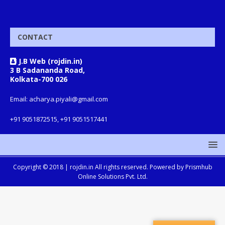
CONTACT
J.B Web (rojdin.in)
3 B Sadananda Road,
Kolkata-700 026
Email: acharya.piyali@gmail.com
+91 9051872515, +91 9051517441
Copyright © 2018 |
rojdin.in
All rights reserved. Powered by
Prismhub
Online Solutions Pvt. Ltd.