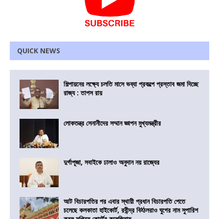
QUICK NEWS
শিল্পায়নের লক্ষ্যে চলতি মাসে ভব্যা প্রকল্পে প্রস্তাব জমা দিচ্ছে
রাজ্য : তাপস রায়
লোকতন্ত্র সেনানীদের সম্মান জ্ঞাপন মুখ্যমন্ত্রীর
দুর্গাপূজা, সবাইকে ঢালাও অনুদান নয় রাজ্যের
আট বিচারপতির পর এবার স্থায়ী প্রধান বিচারপতি পেতে
চলেছে কলকাতা হাইকোর্ট, রবীন্দ্র বিঠ্ঠলরাও ঘুগের নাম সুপারিশ
করল সুপ্রিম কোর্টের কলেজিয়াম