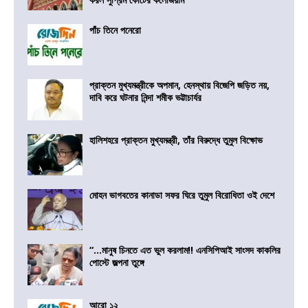
পাঁচ তিনে পনেরো
প্রাক্তন মুখ্যমন্ত্রীকে অপমান, হেনস্থায় বিজেপি জড়িত নয়,
দাবি করে ঘটনার নিন্দা শমীক ভট্টাচার্যর
হালিশহরে প্রাক্তন মুখ্যমন্ত্রী, তাঁর বিরুদ্ধে তুমুল বিক্ষোভ
মোহন ভাগবতের কানাডা সফর ঘিরে তুমুল বিরোধিতা ওই দেশে
“…মানুষ চিনতে এত ভুল করলাম!! এনসিপিআই সাংসদ কাকলির
পোস্টে জল্পনা তুঙ্গে
আরো ১২