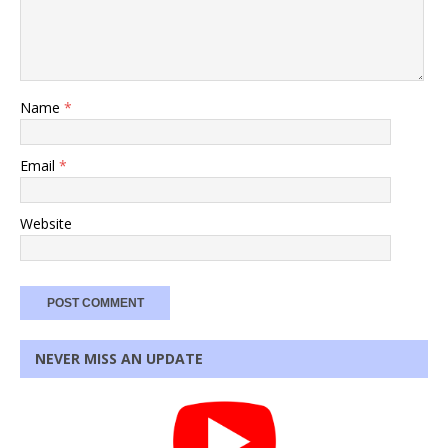
Name
*
Email
*
Website
NEVER MISS AN UPDATE