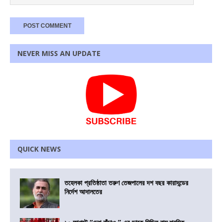
NEVER MISS AN UPDATE
QUICK NEWS
তহেলকা প্রতিষ্ঠাতা তরুণ তেজপালের দশ বছর কারাদন্ডের
নির্দেশ আদালতের