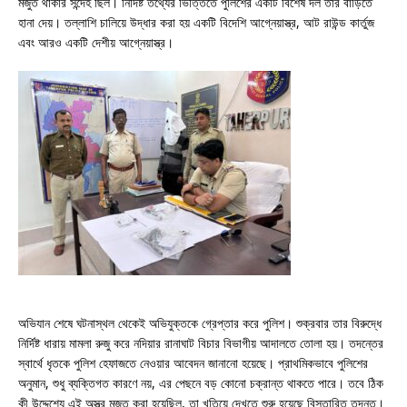
মজুত থাকার সন্দেহ ছিল। নির্দিষ্ট তথ্যের ভিত্তিতে পুলিশের একটি বিশেষ দল তার বাড়িতে
হানা দেয়। তল্লাশি চালিয়ে উদ্ধার করা হয় একটি বিদেশি আগ্নেয়াস্ত্র, আট রাউন্ড কার্তুজ
এবং আরও একটি দেশীয় আগ্নেয়াস্ত্র।
অভিযান শেষে ঘটনাস্থল থেকেই অভিযুক্তকে গ্রেপ্তার করে পুলিশ। শুক্রবার তার বিরুদ্ধে
নির্দিষ্ট ধারায় মামলা রুজু করে নদিয়ার রানাঘাট বিচার বিভাগীয় আদালতে তোলা হয়। তদন্তের
স্বার্থে ধৃতকে পুলিশ হেফাজতে নেওয়ার আবেদন জানানো হয়েছে। প্রাথমিকভাবে পুলিশের
অনুমান, শুধু ব্যক্তিগত কারণে নয়, এর পেছনে বড় কোনো চক্রান্ত থাকতে পারে। তবে ঠিক
কী উদ্দেশ্যে এই অস্ত্র মজুত করা হয়েছিল, তা খতিয়ে দেখতে শুরু হয়েছে বিস্তারিত তদন্ত।