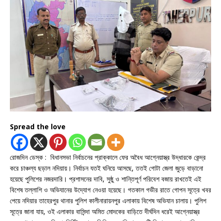
Spread the love
রোজদিন ডেস্ক : বিধানসভা নির্বাচনের প্রাক্কালে ফের অবৈধ আগ্নেয়াস্ত্র উদ্ধারকে কেন্দ্র
করে চাঞ্চল্য ছড়াল নদিয়ায়। নির্বাচন যতই ঘনিয়ে আসছে, ততই গোটা জেলা জুড়ে বাড়ানো
হয়েছে পুলিশের নজরদারি। প্রশাসনের দাবি, সুষ্ঠু ও শান্তিপূর্ণ পরিবেশ বজায় রাখতেই এই
বিশেষ তল্লাশি ও অভিযানের উদ্যোগ নেওয়া হয়েছে। গতকাল গভীর রাতে গোপন সূত্রে খবর
পেয়ে নদিয়ার তাহেরপুর থানার পুলিশ কালীনারায়নপুর এলাকায় বিশেষ অভিযান চালায়। পুলিশ
সূত্রে জানা যায়, ওই এলাকার বাসিন্দা অমিত মোদকের বাড়িতে দীর্ঘদিন ধরেই আগ্নেয়াস্ত্র