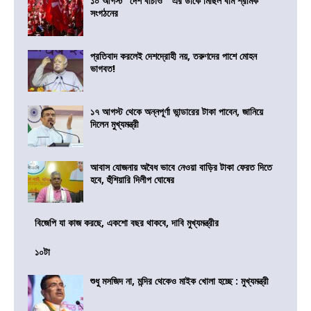
১০ আগস্ট “দেশ বাঁচাও ” এর ডাকে মিছিল বাম শ্রমিক
সংগঠনের
প্রতিবাদ করলেই দেশদ্রোহী নয়, তরুণদের পাশে মোহন
ভাগবত!
১৭ আগস্ট থেকে অন্নপূর্ণা ভান্ডারের টাকা পাবেন, জানিয়ে
দিলেন মুখ্যমন্ত্রী
আবাস যোজনায় অবৈধ ভাবে নেওয়া বাড়ির টাকা ফেরত দিতে
হবে, হুঁশিয়ারি দিলীপ ঘোষের
বিজেপি যা কাজ করছে, একশো বছর থাকবে, দাবি মুখ্যমন্ত্রীর
১০টা
শুধু মসজিদ না, মন্দির থেকেও মাইক খোলা হচ্ছে : মুখ্যমন্ত্রী