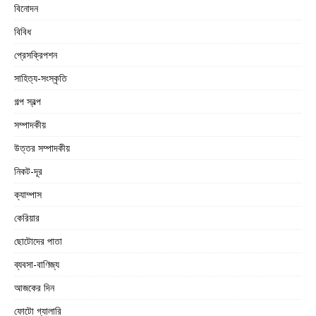
বিনোদন
বিবিধ
প্রেসক্রিপশন
সাহিত্য-সংস্কৃতি
গল্প স্বল্প
সম্পাদকীয়
উত্তর সম্পাদকীয়
নিকট-দূর
ক্যাম্পাস
কেরিয়ার
ছোটোদের পাতা
ব্যবসা-বাণিজ্য
আজকের দিন
ফোটো গ্যালারি