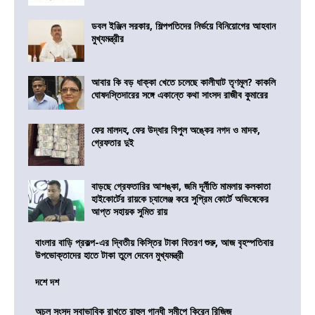
ডবল ইঞ্জিন সরকার, শিল্পপতিদের নির্ভয়ে বিনিয়োগের আহবান
মুখ্যমন্ত্রীর
আবার কি বড় ধাক্কা খেতে চলেছে কালীঘাট তৃণমূল? কাকলি
ঘোষদস্তিদারের সঙ্গে একান্তে কথা সাংসদ রাজীব কুমারের
ফের মালদহ, ফের উদ্ধার বিপুল অঙ্কের নগদ ও মাদক,
গ্রেফতার দুই
বাড়ছে গ্রেফতারির আশঙ্কা, জমি দূর্নীতি মামলায় কলকাতা
হাইকোর্টের রায়কে চ্যালেঞ্জ করে সুপ্রিম কোর্টে অভিষেকের
আপ্ত সহায়ক সুমিত রায়
বাংলার বাড়ি প্রকল্প-এর দ্বিতীয় কিস্তির টাকা বিতরণ শুরু, আজ বৃহস্পতিবার
উপভোক্তাদের হাতে টাকা তুলে দেবেন মুখ্যমন্ত্রী
দশে দশ
অচল সংসদ স্বাভাবিক রাখতে রাহুল গান্ধী সমীপে কিরেন রিজিজু