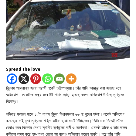
Spread the love
চুঁচুড়ায় আক্রান্ত হলেন প্রার্থী লকেট চট্টোপাধ্যায়। তাঁর গাড়ি ভাঙচুর করা হয়েছে বলে
অভিযোগ। লকেটকে লক্ষ্য করে ইট-পাথর ছোড়া হয়েছে বলেও অভিযোগ উঠেছে তৃণমূলের
বিরুদ্ধে।
শনিবার সকালে সাড়ে ১০টা নাগাদ চুঁচুড়া বিধানসভার ৬৬ নং বুথের ঘটনা। লকেট অভিযোগ
করেছেন, ওই বুথে তৃণমূলের মহিলা কর্মীরা ছাপ্পা ভোট দিচ্ছিলেন। তিনি বাধা দিতেই তাঁকে
ঘেরাও করে বিক্ষোভ দেখায় স্থানীয় তৃণমূলের কর্মী ও সমর্থকরা। এমনকী তাঁকে ও তাঁর দলের
কর্মীদের লক্ষ্য করে ইট-পাথর ছোড়া হয় বলেও অভিযোগ করেন লকেট। পরে তাঁর গাড়ি