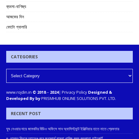
ব্যবসা-বাণিজ্য
আজকের দিন
ফোটো গ্যালারি
CATEGORIES
www.rojdin.in
© 2018
–
2024
|
Privacy Policy
Designed &
Developed By by
PRISMHUB ONLINE SOLUTIONS PVT. LTD.
RECENT POST
ঘুষ নেওয়ার দায়ে জামবনির বিডিও অফিসে সাব অ্যাসিস্ট্যান্ট ইঞ্জিনিয়ার হাতে নাতে গ্রেফতার
গুণ্ডাদমন বিলকে চ্যালেঞ্জ করে জনস্বার্থ মামলা খারিজ করল কলকাতা হাইকোর্ট