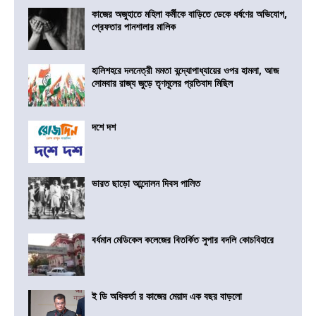
কাজের অজুহাতে মহিলা কর্মীকে বাড়িতে ডেকে ধর্ষণের অভিযোগ,
গ্রেফতার পানশালার মালিক
হালিশহরে দলনেত্রী মমতা বন্দ্যোপাধ্যায়ের ওপর হামলা, আজ
সোমবার রাজ্য জুড়ে তৃণমূলের প্রতিবাদ মিছিল
দশে দশ
ভারত ছাড়ো আন্দোলন দিবস পালিত
বর্ধমান মেডিকেল কলেজের বিতর্কিত সুপার বদলি কোচবিহারে
ই ডি অধিকর্তা র কাজের মেয়াদ এক বছর বাড়লো