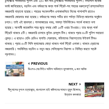
ইন্সপেক্টর পদমর্যাদার পুলিশ এবং ২৫০ জন সাব-ইন্সপেক্টর পদমর্যাদার পুলিশ। নগরপাল মনোজ
ভার্মা জানিয়েছেন, বড়দিন এবং বর্ষবরণের জন্য পার্ক স্ট্রিট-সহ শহরের গুরুত্বপূর্ণ রাস্তাগুলিতে
নজরদারি বাড়ানো হয়েছে। শহরের সংবেদনশীল এলাকাগুলিতে দিনের পাশাপাশি রাতেও
নজরদারি জোরদার করা হয়েছে। বর্ষবরণের সময়ে গভীর রাত পর্যন্ত বিভিন্ন জায়গায় অনুষ্ঠান
চলবে। তাই এই ব্যবস্থা। লালবাজারের খবর, সমস্ত ইউনিটকেও সতর্ক থাকতে বলা
হয়েছে। আগামী কয়েকদিন শহর জুড়ে বসছে মোট ১৫টি ওয়াচ টাওয়ার। তার মধ্যে পার্ক
স্ট্রিটে থাকবে ৫টি। নজরদারি চালাবে কুইক রেসপন্স টিম। থাকবে প্রায় ৪০টি পুলিশ সহায়তা
কেন্দ্র। এ ছাড়াও হেভি রেডিও ফ্লাইং স্কোয়াড, মহিলাদের নিরাপত্তায় উইনার্স টিমও
থাকছে। প্রায় ৫০টি সিসি ক্যামেরায় মোড়া থাকবে পার্ক স্ট্রিট এলাকা। থাকবে ড্রোনের
নজরদারি। সবমিলিয়ে বড়দিন ও নতুন বছর সেলিব্রেশন নিরাপদ ও নির্বিঘ্ন করতে সচেষ্ট
প্রশাসন।
PREVIOUS
বিএলও-দের সিইও অফিস অভিযানে তুলকালাম, ৬ জন আটক
NEXT
দীপু দাসের নৃশংস হত্যাকান্ড, বাংলাদেশ হাই কমিশনের সামনে তুমুল বিক্ষোভ,
উত্তাল কলকাতা