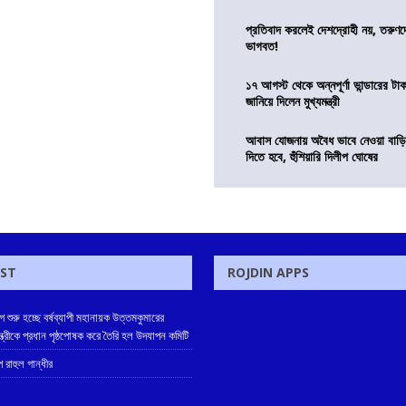
প্রতিবাদ করলেই দেশদ্রোহী নয়, তরুণ
ভাগবত!
১৭ আগস্ট থেকে অন্নপূর্ণা ভান্ডারের টা
জানিয়ে দিলেন মুখ্যমন্ত্রী
আবাস যোজনায় অবৈধ ভাবে নেওয়া বাড়ি
দিতে হবে, হুঁশিয়ারি দিলীপ ঘোষের
OST
ROJDIN APPS
 শুরু হচ্ছে বর্ষব্যাপী মহানায়ক উত্তমকুমারের
যমন্ত্রীকে প্রধান পৃষ্ঠপোষক করে তৈরি হল উদযাপন কমিটি
 রাহুল গান্ধীর