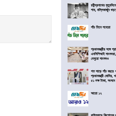
রবীন্দ্রনাথের মৃত্যুদি
শাহ, মল্লিকার্জুন খড
পাঁচ তিনে পনেরো
প্রধানমন্ত্রীর সঙ্গে প
এনসিপিআই সাংসদরা,
বেসুরো সাংসদও
গত সাড়ে পাঁচ বছরে 
প্রধানমন্ত্রী মোদির
৫১ লক্ষ টাকা, সংসদ
আরো ১২
থাইল্যান্ডে কিশোরের