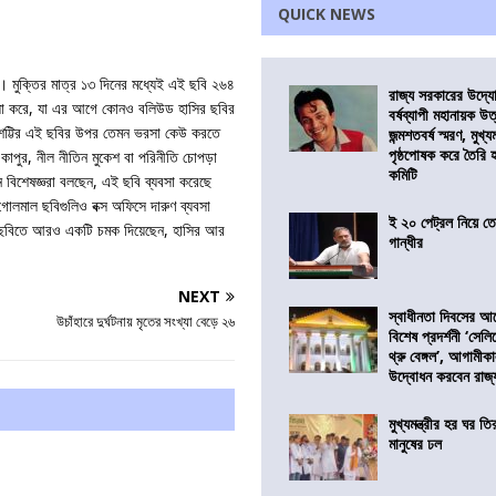
QUICK NEWS
 মুক্তির মাত্র ১৩ দিনের মধ্যেই এই ছবি ২৬৪
রাজ্য সরকারের উদ্যোগ
যবসা করে, যা এর আগে কোনও বলিউড হাসির ছবির
বর্ষব্যাপী মহানায়ক উ
 শেট্টির এই ছবির উপর তেমন ভরসা কেউ করতে
জন্মশতবর্ষ স্মরণ, মুখ্য
পৃষ্ঠপোষক করে তৈরি
াপুর, নীল নীতিন মুকেশ বা পরিনীতি চোপড়া
কমিটি
 বিশেষজ্ঞরা বলছেন, এই ছবি ব্যবসা করেছে
লমাল ছবিগুলিও বক্স অফিসে দারুণ ব্যবসা
ই ২০ পেট্রল নিয়ে ত
ই ছবিতে আরও একটি চমক দিয়েছেন, হাসির আর
গান্ধীর
NEXT
স্বাধীনতা দিবসের 
উচাঁহারে দুর্ঘটনায় মৃতের সংখ্যা বেড়ে ২৬
বিশেষ প্রদর্শনী ‘সেলি
থ্রু বেঙ্গল’, আগামীক
উদ্বোধন করবেন রাজ্
মুখ্যমন্ত্রীর হর ঘর তির
মানুষের ঢল