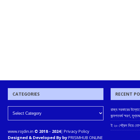
CATEGORIES
RECENT P
রাজ্য সরকারের উদ্যোগে
জন্মশতবর্ষ স্মরণ, মুখ্
ই ২০ পেট্রল নিয়ে তোপ
www.rojdin.in
© 2018
–
2024
|
Privacy Policy
Designed & Developed By by
PRISMHUB ONLINE