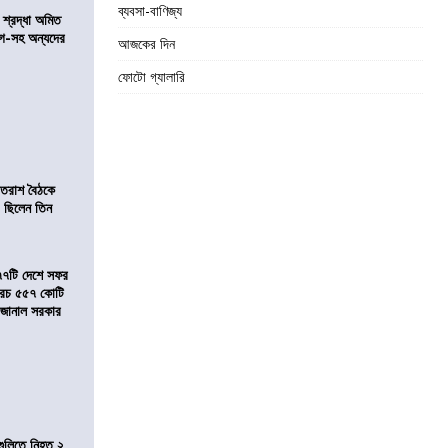
ব্যবসা-বাণিজ্য
নে শ্রদ্ধা অমিত
়গে-সহ অন্যদের
আজকের দিন
ফোটো গ্যালারি
্রাতরাশ বৈঠকে
 ছিলেন তিন
৭৭টি দেশে সফর
, খরচ ৫৫৭ কোটি
ে জানাল সরকার
 গুলিতে নিহত ২,