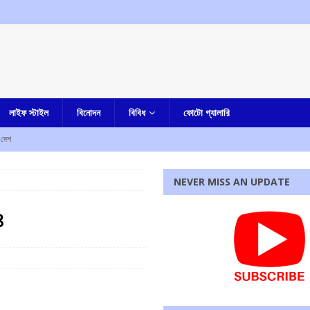
লাইফ স্টাইল
বিনোদন
বিবিধ
ফোটো গ্যালারি
দেশ
 মহানায়ক উত্তমকুমারের জন্মশতবর্ষ স্মরণ, মুখ্যমন্ত্রীকে প্রধান পৃষ্ঠপোষক করে তৈরি হল উদযাপন কমিটি
NEVER MISS AN UPDATE
ার দেশ
৪
শনী ‘সেলিব্রেটিং ফ্রিডম থ্রু বেঙ্গল’, আগামীকাল শনিবার উদ্বোধন করবেন রাজ্যপাল
কলকাতা
কলকাতা
ল্লিকার্জুন খড়গে-সহ অন্যদের
আমার দেশ
রধোর, উত্তেজনা ডোমজুর এলাকায়..
বাংলা