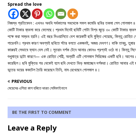
Spread the love
নিজস্ব প্রতিবেদন : এখনও অবধি সর্বকালের সবথেকে সফল কমেডি ছবির তকমা পেল গোলমাল ৪।
কোটি টাকার ব্যবসা করে ফেলেছে। প্রথম দিনেই ছবিটি গোটা বিশ্ব জুড়ে ৩০ কোটি টাকার ব্
পক্ষে করা সম্ভব হয়নি। এই বছর দিওয়ালিতে বেশ কয়েকটি ছবি মুক্তি পেয়েছে, কিন্তু রোহিত
পারেননি। প্রথম কারণ অবশ্যই ছবিতে স্টার বলতে একজনই, অজয় দেবগণ। বাকি তাব্বু, তুষার ক
কারুরই সেভাবে ফ্যান বেস নেই। সুতরাং দর্শক টেনে আনার কোনও প্রশ্নই ওঠে না। কিন্তু সিনে
শুধুমাত্র দুটো কারণে— এক রোহিত শেট্টি, অন্যটি এটি গোলমাল সিরিজের একটি ছবি। আগের গো
করেছিল। ছবি মুক্তির পর থেকেই হলে ছবি দেখতে ভিড় জমাচ্ছেন দর্শকরা। রোহিত আবার এ
ভূতের ভয়ের ককটেল তৈরি করেছেন তিনি, নাম রেখেছেন গোলমাল ৪।
PREVIOUS
মেয়েদের এশিয়া কাপ হকিতে ভারত সেমিফাইনালে
BE THE FIRST TO COMMENT
Leave a Reply