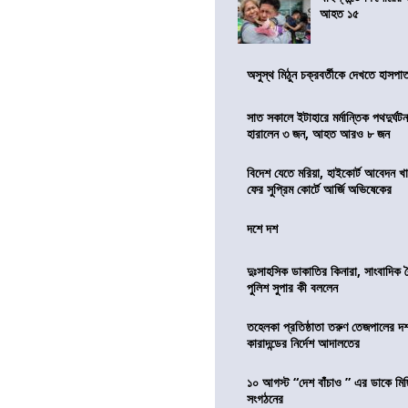
আহত ১৫
অসুস্থ মিঠুন চক্রবর্তীকে দেখতে হাসপাতাল
সাত সকালে ইটাহারে মর্মান্তিক পথদুর্ঘটন
হারালেন ৩ জন, আহত আরও ৮ জন
বিদেশ যেতে মরিয়া, হাইকোর্ট আবেদন 
ফের সুপ্রিম কোর্টে আর্জি অভিষেকের
দশে দশ
দুঃসাহসিক ডাকাতির কিনারা, সাংবাদিক 
পুলিশ সুপার কী বললেন
তহেলকা প্রতিষ্ঠাতা তরুণ তেজপালের দ
কারাদন্ডের নির্দেশ আদালতের
১০ আগস্ট “দেশ বাঁচাও ” এর ডাকে মিছ
সংগঠনের