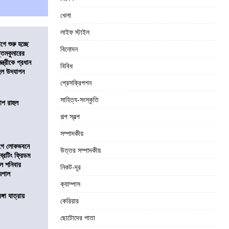
খেলা
লাইফ স্টাইল
ে শুরু হচ্ছে
বিনোদন
ত্তমকুমারের
মন্ত্রীকে প্রধান
বিবিধ
 হল উদযাপন
প্রেসক্রিপশন
সাহিত্য-সংস্কৃতি
োপ রাহুল
গল্প স্বল্প
সম্পাদকীয়
আগে লোকভবনে
উত্তর সম্পাদকীয়
ব্রেটিং ফ্রিডম
াল শনিবার
নিকট-দূর
যপাল
ক্যাম্পাস
ঙ্গা যাত্রায়
কেরিয়ার
ছোটোদের পাতা