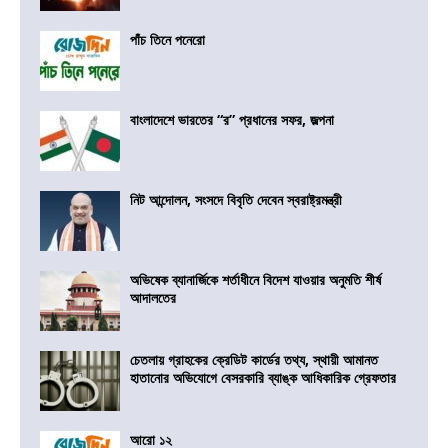
পাঁচ তিনে পনেরো
বাংলাদেশে ভারতের “র” প্রধানের সফর, জল্পনা
নিট আন্দোলন, সংসদে বিবৃতি দেবেন স্বরাষ্ট্রমন্ত্রী
অভিষেক ব্যানার্জিকে শর্তাধীনে বিদেশ যাওয়ার অনুমতি শীর্ষ
আদালতের
চেতলায় গ্রাহকের ক্রেডিট কার্ডের তথ্য, স্থায়ী আমানত
হাতানোর অভিযোগে বেসরকারি ব্যাঙ্ক আধিকারিক গ্রেফতার
আরো ১২