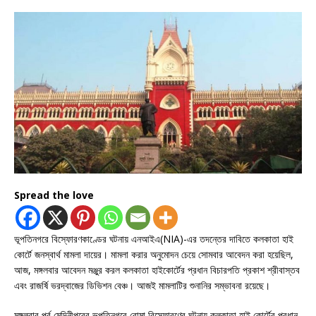
Spread the love
ভূপতিনগরে বিস্ফোরণকাণ্ডের ঘটনায় এনআইএ(NIA)-এর তদন্তের দাবিতে কলকাতা হাই
কোর্টে জনস্বার্থ মামলা দায়ের। মামলা করার অনুমোদন চেয়ে সোমবার আবেদন করা হয়েছিল,
আজ, মঙ্গলবার আবেদন মঞ্জুর করল কলকাতা হাইকোর্টের প্রধান বিচারপতি প্রকাশ শ্রীবাস্তব
এবং রাজর্ষি ভরদ্বাজের ডিভিশন বেঞ্চ। আজই মামলাটির শুনানির সম্ভাবনা রয়েছে।
মঙ্গলবার পূর্ব মেদিনীপুরের ভূপতিনগরে বোমা বিস্ফোরণের ঘটনায় কলকাতা হাই কোর্টের প্রধান