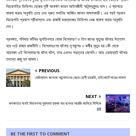
বিচারপতির ডিভিশন বেঞ্চের দৃষ্টি আকর্ষণ করেন আইনজীবী অনিন্দ্যসুন্দর দাস। এ ব্যাপারে
মামলা করার অনুমতি চেয়ে এবং দ্রুত শুনানির আর্জিও জানান মামলাকারী। এর পরই প্রধান
বিচারপতি প্রকাশ শ্রীবাস্তব এবং রাজর্ষি ভরদ্বাজের ডিভিশন বেঞ্চ মামলা করার অনুমতি
দেন।
প্রসঙ্গত, শনিবার কাঁথির ভূপতিনগরে বোমা বিস্ফোরণ ও তিন জনের মৃত্যুর ঘটনায় উত্তাল
হয়ে ওঠে রাজ্য রাজনীতি। বিস্ফোড়ণের ঘটনায় তৃণমূলের ৩ কর্মীর মৃত্যু হয়।কী থেকে
আচমকা এই বিস্ফোরণের ঘটনা ঘটল, তার এখনও সদুত্তর মেলেনি। আর এরমধ্যেই ঘটনার
তদন্তে রুজু হল মামলা।
PREVIOUS
মেডিক্যাল কলেজে আন্দোলনের জেরে রোগী হয়রানি, হাইকোর্টে দায়ের মামলা
NEXT
কলকাতার পথেই বিধাননগর পুরসভা! হুক্কা বার বন্ধের আরজি জানিয়ে সিপিকে
চিঠি
BE THE FIRST TO COMMENT