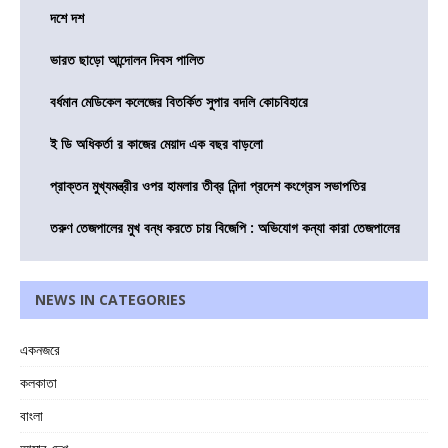
দশে দশ
ভারত ছাড়ো আন্দোলন দিবস পালিত
বর্ধমান মেডিকেল কলেজের বিতর্কিত সুপার বদলি কোচবিহারে
ই ডি অধিকর্তা র কাজের মেয়াদ এক বছর বাড়লো
প্রাক্তন মুখ্যমন্ত্রীর ওপর হামলার তীব্র নিন্দা প্রদেশ কংগ্রেস সভাপতির
তরুণ তেজপালের মুখ বন্ধ করতে চায় বিজেপি : অভিযোগ কন্যা কারা তেজপালের
NEWS IN CATEGORIES
একনজরে
কলকাতা
বাংলা