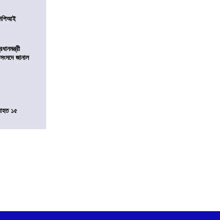
নসিপিআই
ানমন্ত্রী
 সংসদে জানাল
 আহত ১৫