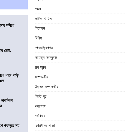
খেলা
লাইফ স্টাইল
কিশোর সমীপে
বিনোদন
বিবিধ
প্রেসক্রিপশন
র চেষ্টা,
সাহিত্য-সংস্কৃতি
গল্প স্বল্প
য়াগে খাদে গাড়ি
সম্পাদকীয়
 এক
উত্তর সম্পাদকীয়
নিকট-দূর
 নাবালিকা
িন
ক্যাম্পাস
কেরিয়ার
সমীপে ঋতব্রত সহ
ছোটোদের পাতা