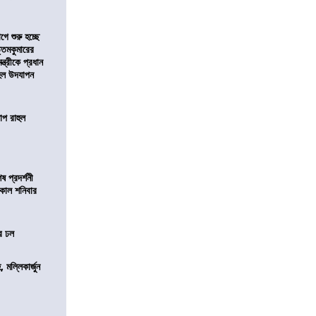
ে শুরু হচ্ছে
ত্তমকুমারের
মন্ত্রীকে প্রধান
 হল উদযাপন
োপ রাহুল
 প্রদর্শনী
মীকাল শনিবার
ের ঢল
, মল্লিকার্জুন