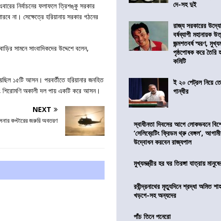
দে-সহ দুই
 এবারের নির্বাচনের ফলাফলে ত্রিশঙ্কু সরকার
ে না। সেক্ষেত্রে হরিয়ানায় সরকার গঠনের
রাজ্য সরকারের উদ্যোগ
বর্ষব্যাপী মহানায়ক উ
জন্মশতবর্ষ স্মরণ, মুখ্য
 বাড়ির সামনে সাংবাদিকদের উদ্দেশে বলেন,
পৃষ্ঠপোষক করে তৈরি
কমিটি
য়েছিল ১৫টি আসন। পরবর্তীতে হরিয়ানার জনহিত
ই ২০ পেট্রল নিয়ে ত
বং শিরোমণি অকালী দল পায় একটি করে আসন।
গান্ধীর
NEXT
 সেনার কপ্টারের জরুরি অবতরণ
স্বাধীনতা দিবসের আগে লোকভবনে বিশেষ
‘সেলিব্রেটিং ফ্রিডম থ্রু বেঙ্গল’, আগা
উদ্বোধন করবেন রাজ্যপাল
মুখ্যমন্ত্রীর হর ঘর তিরঙ্গা যাত্রায় মানুষ
রবীন্দ্রনাথের মৃত্যুদিনে শ্রদ্ধা অমিত শাহ
খড়গে-সহ অন্যদের
পাঁচ তিনে পনেরো