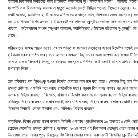
হরিয়ানা বিধানসভা নির্বাচনের ফলে রীতিমতো অস্বস্তির মুখে ক্ষমতাসীন বিজেপি। রাজ্যের বিজেপি 
সভাপতি এবং বিধানসভার অধ্যক্ষ এ মুহূর্তে অনেকটা ভোটে পিছিয়ে পড়েছে নিজেদের কেন্দ্রে। ৯০ আ
৩৭টি আসনে, অন্যদিকে ২৮টি আসনে এগিয়ে থেকে ঘাড়ের কাছে নিঃশ্বাস ফেলছে কংগ্রেস। ফলাফ
শুরু হয়ে গিয়েছে বিশেষ তত্‍‌পরতা। ইতিমধ্যেই পদ্ম শিবিরের কেন্দ্রীয় নেতাদের সঙ্গে আলোচনায় ডাক
খট্টরকে। ফরিদাবাদের সাংসদ কৃষ্ণপাল বলেছেন, নয়াদিল্লিতে পৌঁছেছেন হরিয়ানার মুখ্যমন্ত্রী এবং দ
চলছে।
ফরিদাবাদের সাংসদ আরও বলেন, এখনও পর্যন্ত যা ফলাফল সেক্ষেত্রে জনগণ বিজেপির পক্ষেই ভোট
হরিয়ানায় সরকার গঠিত হবে। তবে আমাদের এখনও কিছু সময়ের জন্য অপেক্ষা করে যাওয়া উচিত। এদ
আসতে চলেছে বিজেপি। কিন্তু সে রাজ্যেও কংগ্রেস-এনসিপির জোট ১০৩টি আসনে এগিয়ে থেকে 
মাথাচাড়া দিচ্ছে।
তবে হরিয়ানার ফল ত্রিশঙ্কু হওয়ার দিকেই এগোচ্ছে বলে মনে করা হচ্ছে। সেরকম কিছু হলে ‘কিং
দুষ্মন্ত চৌটালা, এমনটাই মনে করছে রাজনৈতিক মহল। প্রথম তিন দফার গণনার পর দেখা যাচ্ছে বেশ
এলাকায় পিছিয়ে রয়েছেন। বিশেষত, হরিয়ানার বিজেপি রাজ্য প্রধান সুভাষ বড়ালা পিছিয়ে রয়েছেন 
অভিমন্যু পিছিয়ে রয়েছেন ৮ হাজার ভোটে, এবং ওপি ধানকড় পিছিয়ে রয়েছে ৭ হাজার ভোটে। বি
নিজেদের নির্বাচনী এলাকা ইসরানা এবং সোনিপথে পিছিয়ে রয়েছেন।
অন্যদিকে, হিসার জেলার উচনা কল্যান নির্বাচনী এলাকায় প্রাথমিকভাবে ১০ হাজারেরও বেশি ভোটে 
রয়েছেন জেজেপির দুষ্মন্ত চৌটালা। প্রসঙ্গত, ২০১৪ সালে এই বিধানসভা কেন্দ্রেই প্রেম লতার
উল্লেখ্য, প্রেম লতার পুত্র ব্রিজেন্দ্র সিং হিসার জেলার সাংসদ এবং স্বামী বিজেপির কেন্দ্রীয় 