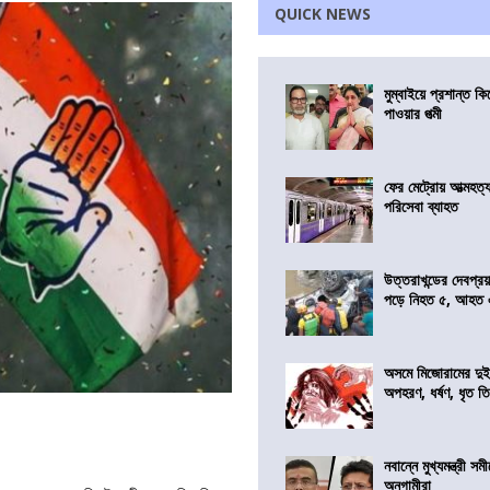
QUICK NEWS
মুম্বাইয়ে প্রশান্ত 
পাওয়ার পত্মী
ফের মেট্রোয় আত্মহত্যা
পরিসেবা ব্যাহত
উত্তরাখন্ডের দেবপ্র
পড়ে নিহত ৫, আহত
অসমে মিজোরামের দুই
অপহরণ, ধর্ষণ, ধৃত ত
নবান্নে মুখ্যমন্ত্রী 
অনুগামীরা