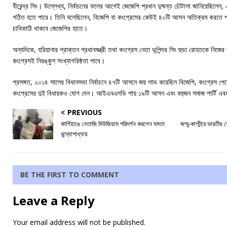
বীরেন্দ্র সিং। উল্লেখ্য, নির্বাচনের ফলের আগেই জেজেপি প্রধান দুষ্মন্ত চৌটালা জানিয়েছিলেন,
গঠিত হতে পারে। তিনি বলেছিলেন, বিজেপি বা কংগ্রেসের কেউই ৪০টি আসন অতিক্রম করতে পারব
চাবিকাঠি থাকবে জেজেপির হাতে।
অন্যদিকে, হরিয়ানার প্রাক্তন প্রধানমন্ত্রী তথা কংগ্রেস নেতা ভূপিন্দর সিং হুডা রোহতকে নিজের
কংগ্রেসই নিরঙ্কুশ সংখ্যাগরিষ্ঠতা পাবে।
প্রসঙ্গত, ২০১৪ সালের বিধানসভা নির্বাচনে ৪৭টি আসনে জয় লাভ করেছিল বিজেপি, কংগ্রেস পে
কংগ্রেসের দুই বিধায়কও যোগ দেন। আইএনএলডি পায় ১৯টি আসন এবং বহুজন সমাজ পার্টি এ
PREVIOUS
কার্শিয়াঙে নেতাজি মিউজিয়াম পরিদর্শন করলেন মমতা
জম্মু-কাশ্মীরে ভারতীয়
বন্দ্যোপাধ্যায়
BE THE FIRST TO COMMENT
Leave a Reply
Your email address will not be published.