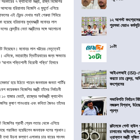
সরকারের ৭ ক্যাবিনেট মন্ত্রী, রাজ্য বিজেপির
সনের হরিয়ানায় বিজেপি এ মুহূর্তে এগিয়ে
লের এই ট্রেন্ড দেখার পরই গেরুয়া শিবিরে
১২ আগস্ট কংগ্রেসে
া হয়েছে হরিয়ানার মুখ্যমন্ত্রী মনোহর লাল
পুরসভা ঘেরাও কর্মসূ
লের কেন্দ্রীয় নেতা মন্ত্রীদের সঙ্গে আলোচনা
১০টা
 দিয়েছেন। মনোহর লাল খট্টরের নেতৃত্বেই
িকে, মহারাষ্ট্রে দ্বিতীয়বারের জন্য ক্ষমতায়
‘আগাম শক্তিশালী বিরোধী শক্তি’ হিসাবে
আইএসআই (ISI)-কে 
করতে চায় কেন্দ্র, অ
মেকার’ হয়ে উঠতে পারেন জননায়ক জনতা পার্টির
কংগ্রেসের
 কয়েকজন বিজেপির মন্ত্রী তাঁদের নির্বাচনী
১০ হাজার ভোটে, রাজ্যের অর্থমন্ত্রী ক্যাপ্টেন
সভাধিপতি নির্বাচন ম
জেপির কৃষাণ পানওয়ার এবং কবিতা জৈনও তাঁদের
নজরুল বিশ্বাস, উঠছ
প্রশ্ন
বিজেপির প্রার্থী প্রেম লতার থেকে এগিয়ে
সল্টলেকে গেস্ট হাউস 
 কাছে পরাজিত হয়েছিলেন জননায়ক দলের প্রধান।
চালানোর অভিযোগ, পু
মন্ত্রী তথা উচনা কল্যাণ এলাকার চার বারের সাংসদ
ও্রাক্তন মন্ত্রী সুজিত