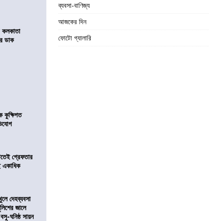
ব্যবসা-বাণিজ্য
আজকের দিন
র কলকাতা
ফোটো গ্যালারি
চির ডাক
কুক্ষিগত
ভিযোগ
িটতেই গ্রেফতার
ে একাধিক
খুলে দেহব্যবসা
লিশের জালে
 বসু-ঘনিষ্ঠ সায়ন