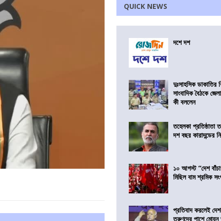
QUICK NEWS
দশে দশ
দুঃসাহসিক ডাকাতির ক
সাংবাদিক বৈঠকে জেলা
কী বললেন
তহেলকা প্রতিষ্ঠাতা 
দশ বছর কারাদন্ডের ন
১০ আগস্ট “দেশ বাঁচ
মিছিল বাম শ্রমিক স
প্রতিবাদ করলেই দেশ
তরুণদের পাশে মোহন