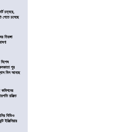
র্ট চত্বরে,
ি পেতে চলেছে
র তিরঙ্গা
ঘোষণা
 বিশেষ
কলকাতা পুর
িন্যাস বিল আনছে
ী কমিশনের
চারপতি রঞ্জিত
বনির বিডিও
ন্ট ইঞ্জিনিয়ার