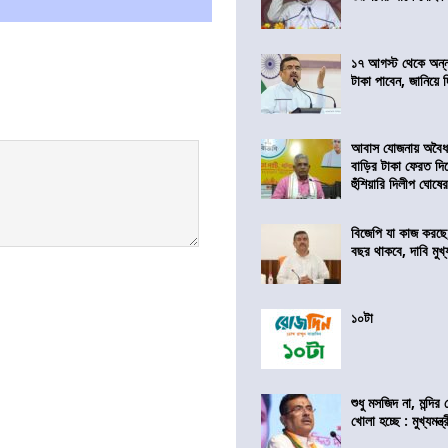
১৭ আগস্ট থেকে অন্নপূ
টাকা পাবেন, জানিয়ে দিল
আবাস যোজনায় অবৈধ 
বাড়ির টাকা ফেরত দি
হুঁশিয়ারি দিলীপ ঘোষে
বিজেপি যা কাজ করছে
বছর থাকবে, দাবি মুখ্যম
১০টা
শুধু মসজিদ না, মন্দি
খোলা হচ্ছে : মুখ্যমন্ত্