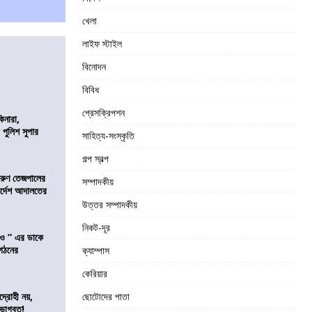
খেলা
লাইফ স্টাইল
বিনোদন
বিবিধ
প্রেসক্রিপশন
িনারা,
 পুলিশ সুপার
সাহিত্য-সংস্কৃতি
গল্প স্বল্প
তরুণ তেজপালের
সম্পাদকীয়
ির্দেশ আদালতের
উত্তর সম্পাদকীয়
নিকট-দূর
াও ” এর ডাকে
ংগঠনের
ক্যাম্পাস
কেরিয়ার
দ্রোহী নয়,
ছোটোদের পাতা
 ভাগবত!