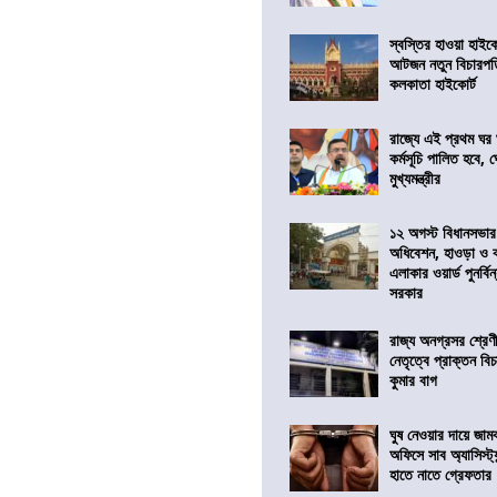
স্বস্তির হাওয়া হাইকো
আটজন নতুন বিচারপত
কলকাতা হাইকোর্ট
রাজ্যে এই প্রথম ঘর ঘ
কর্মসূচি পালিত হবে, 
মুখ্যমন্ত্রীর
১২ অগস্ট বিধানসভার
অধিবেশন, হাওড়া ও 
এলাকার ওয়ার্ড পুনর্ব
সরকার
রাজ্য অনগ্রসর শ্রেণ
নেতৃত্বে প্রাক্তন বি
কুমার বাগ
ঘুষ নেওয়ার দায়ে জাম
অফিসে সাব অ্যাসিস্ট্যা
হাতে নাতে গ্রেফতার