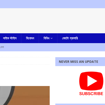
লাইফ স্টাইল
বিনোদন
বিবিধ
ফোটো গ্যালারি
দেশ
NEVER MISS AN UPDATE
জেলা পুলিশ সুপার কী বললেন
আমার বাংলা
কারাদন্ডের নির্দেশ আদালতের
এক নজরে
ম শ্রমিক সংগঠনের
আমার বাংলা
পাশে মোহন ভাগবত!
এক নজরে
রধোর, উত্তেজনা ডোমজুর এলাকায়..
বাংলা