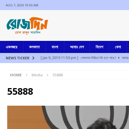
AUG 7, 2026 10:06 AM
একনজরে
কলকাতা
বাংলা
আমার দেশ
বিদেশ
খেলা
[ Jan 9, 2019 11:59 pm ]
লোকসভা নির্বাচনে কি হতে পারে !
আমার 
NEWS TICKER
[ Aug 7, 2026 9:53 am ]
দশে দশ
আমার দেশ
HOME
Media
55888
[ Aug 7, 2026 8:35 am ]
দুঃসাহসিক ডাকাতির কিনারা, সাংবাদিক বৈঠকে 
[ Aug 7, 2026 2:31 am ]
তহেলকা প্রতিষ্ঠাতা তরুণ তেজপালের দশ বছর 
55888
[ Aug 7, 2026 2:17 am ]
১০ আগস্ট “দেশ বাঁচাও ” এর ডাকে মিছিল বা
[ Aug 7, 2026 1:52 am ]
প্রতিবাদ করলেই দেশদ্রোহী নয়, তরুণদের 
[ Jul 17, 2024 3:35 pm ]
চুরির অপবাদে একই পরিবারের ৩ সদস্যকে মা