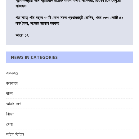
প্রধানমন্ত্রীর সঙ্গে প্রাতরাশ বৈঠকে এনসিপিআই সাংসদরা, ছিলেন তিন বেসুরো
সাংসদও
গত সাড়ে পাঁচ বছরে ৭৭টি দেশে সফর প্রধানমন্ত্রী মোদির, খরচ ৫৫৭ কোটি ৫১
লক্ষ টাকা, সংসদে জানাল সরকার
আরো ১২
NEWS IN CATEGORIES
একনজরে
কলকাতা
বাংলা
আমার দেশ
বিদেশ
খেলা
লাইফ স্টাইল