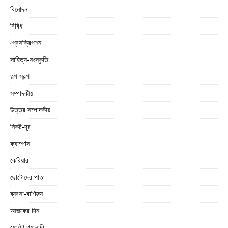
বিনোদন
বিবিধ
প্রেসক্রিপশন
সাহিত্য-সংস্কৃতি
গল্প স্বল্প
সম্পাদকীয়
উত্তর সম্পাদকীয়
নিকট-দূর
ক্যাম্পাস
কেরিয়ার
ছোটোদের পাতা
ব্যবসা-বাণিজ্য
আজকের দিন
ফোটো গ্যালারি