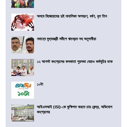
অসমে মিজোরামের দুই নাবালিকা অপহরণ, ধর্ষণ, ধৃত তিন
নবান্নে মুখ্যমন্ত্রী সমীপে ঋতব্রত সহ অনুগামীরা
১২ আগস্ট কংগ্রেসের কলকাতা পুরসভা ঘেরাও কর্মসূচির ডাক
১০টা
আইএসআই (ISI)-কে কুক্ষিগত করতে চায় কেন্দ্র, অভিযোগ
কংগ্রেসের