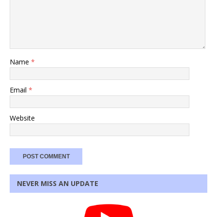
Name
*
Email
*
Website
NEVER MISS AN UPDATE