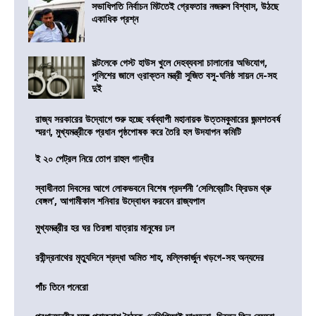
সভাধিপতি নির্বাচন মিটতেই গ্রেফতার নজরুল বিশ্বাস, উঠছে
একাধিক প্রশ্ন
সল্টলেকে গেস্ট হাউস খুলে দেহব্যবসা চালানোর অভিযোগ,
পুলিশের জালে ও্রাক্তন মন্ত্রী সুজিত বসু-ঘনিষ্ঠ সায়ন দে-সহ
দুই
রাজ্য সরকারের উদ্যোগে শুরু হচ্ছে বর্ষব্যাপী মহানায়ক উত্তমকুমারের জন্মশতবর্ষ
স্মরণ, মুখ্যমন্ত্রীকে প্রধান পৃষ্ঠপোষক করে তৈরি হল উদযাপন কমিটি
ই ২০ পেট্রল নিয়ে তোপ রাহুল গান্ধীর
স্বাধীনতা দিবসের আগে লোকভবনে বিশেষ প্রদর্শনী ‘সেলিব্রেটিং ফ্রিডম থ্রু
বেঙ্গল’, আগামীকাল শনিবার উদ্বোধন করবেন রাজ্যপাল
মুখ্যমন্ত্রীর হর ঘর তিরঙ্গা যাত্রায় মানুষের ঢল
রবীন্দ্রনাথের মৃত্যুদিনে শ্রদ্ধা অমিত শাহ, মল্লিকার্জুন খড়গে-সহ অন্যদের
পাঁচ তিনে পনেরো