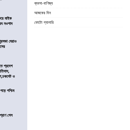
ব্যবসা-বাণিজ্য
আজকের দিন
করে মাইক
ফোটো গ্যালারি
রব নওশাদ
ুরসভা ঘেরাও
েসের
তে প্রদেশ
রতিবাদ,
াপ,চকলেট ও
 পড়ে পশ্চিম
প্রাণ গেল