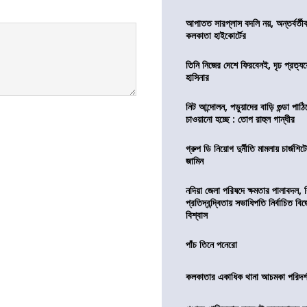
আপাতত সারপ্লাস বদলি নয়, অন্তর্বর্তীকা
কলকাতা হাইকোর্টের
তিনি নিজের দেশে ফিরবেনই, দৃঢ প্রত্য
হাসিনার
নিট আন্দোলন, পড়ুয়াদের বাড়ি গুন্ডা পাঠিয়
চাওয়ানো হচ্ছে : তোপ রাহুল গান্ধীর
গ্রুপ ডি নিয়োগ দুর্নীতি মামলায় চার্জশি
জামিন
নদিয়া জেলা পরিষদে ক্ষমতার পালাবদল, 
প্রতিদ্বন্দ্বিতায় সভাধিপতি নির্বাচিত ব
বিশ্বাস
পাঁচ তিনে পনেরো
কলকাতার একাধিক থানা আচমকা পরিদর্শনে 