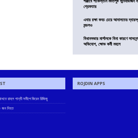
পঞ্জাবে পাকিস্তান মদতপুষ্ট সন্দেহভাজন ন
গ্রেফতার
এবার রক্ষা কবচ চেয়ে আদালতের দ্বারস্থ
মন্ডলও
বিধানসভার মার্শালকে বিনা কারণে সাসপে
অভিযোগ, ক্ষোভ কর্মী মহলে
OST
ROJDIN APPS
খতে রাহুল গান্ধী সমীপে কিরেন রিজিজু
 ৫ জন নিহত