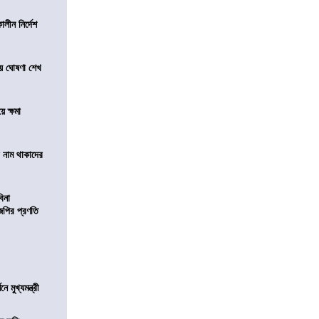
লীন নির্দেশ
য়ে ঘোষণা শেখ
ে ক্ষমা
টে নাম থাকাদের
বিনা
িজেপির প্রণতি
মুখ্যমন্ত্রী