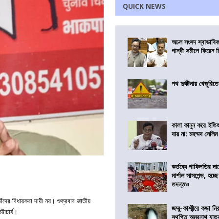
QUICK NEWS
অচল সংসদ স্বাভাবিক
গান্ধী সমীপে কিরেন র
পথ দুর্ঘটনায় খেজুরি
কালা কানুন করে ইতি
যায় না: মহম্মদ সেলিম
কর্তব্যে গাফিলতির দা
মার্শাল সাসপেন্ড, হচ্ছ
তদন্তও
তাঁদের বিধায়করা দায়ী নয়। শুক্রবার জাতীয়
জম্মু-কাশ্মীরে কড়া নি
টাচার্য।
স্থগিত অমরনাথ যাত্