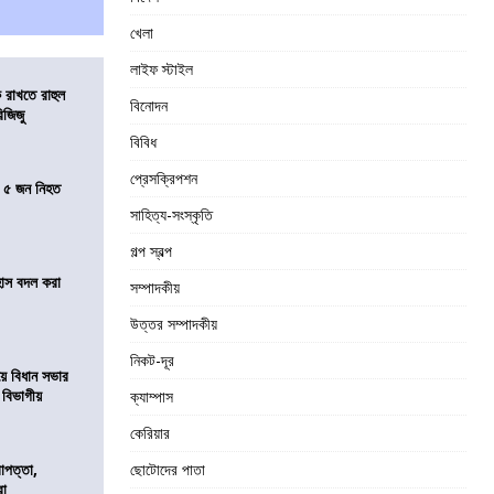
খেলা
লাইফ স্টাইল
 রাখতে রাহুল
বিনোদন
িজিজু
বিবিধ
প্রেসক্রিপশন
তে ৫ জন নিহত
সাহিত্য-সংস্কৃতি
গল্প স্বল্প
হাস বদল করা
সম্পাদকীয়
উত্তর সম্পাদকীয়
নিকট-দূর
য়ে বিধান সভার
ে বিভাগীয়
ক্যাম্পাস
কেরিয়ার
রাপত্তা,
ছোটোদের পাতা
রা