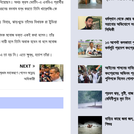
োট দিয়েছেন। অথচ ক্রস ভোটিং-এ এনডিএ প্রার্থীর
ধরনের বদনাম বন্ধ করতে তিনি খাড়্গেজি-কে
ধর্মস্থান থেকে জোর 
 বিহার, ঝাড়খন্ডে তাঁদের বিধায়ক রা ইন্ডিয়া
সরানোর অভিযোগে স
সিদ্দিকী
সম্পাদক মনোজ ভক্ত একই কথা বলেন। তাঁর
য দায়ী হলে তিনি অবাক হবেন না বলে মনোজ
১৩ আগস্ট কলকাতা প
কর্মসূচি প্রদেশ কংগ্র
 তা হয় নি। এতে ক্ষুব্ধ, হতাশ তাঁরা।
NEXT
আইনের শাসনের দাবি
 প্রথম মহাকরণে গেলেন শুভেন্দু
কংগ্রেসের অভিনব প্
পুলিশকে দিলেন গোল
অধিকারী!
প্রবল ঝড়, বৃষ্টি, বাজ
মেদিনীপুরে মৃত তিন
বাড়ির কাছে জমা জল,
শিশুর