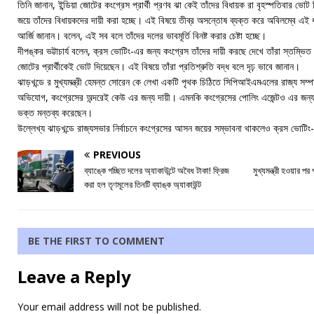
তিনি জানান, ইন্ডিয়া জোটের কংগ্রেস প্রার্থী প্রণব ঝা কেই তাঁদের বিধায়ক রা বৃহস্পতিবার ভ
জয়ে তাঁদের বিধায়কদের দায়ী করা হচ্ছে। এই বিষয়ে তীব্র অসন্তোষ ব্যক্ত করে অবিলম্বে এই 
আর্জি জানান। বলেন, এই সব বলে তাঁদের দলের ভাবমূর্তি বিনষ্ট করার চেষ্টা হচ্ছে।
দীপঙ্কর ভট্টাচার্য বলেন, ক্রস ভোটিং-এর জন্য কংগ্রেস তাঁদের দায়ী করছে দেখে তাঁরা স্তম্ভিত।
জোটের প্রার্থীকেই ভোট দিয়েছেন। এই বিষয়ে তাঁরা প্রতিশ্রুতি বদ্ধ বলে দৃঢ় ভাবে জানান।
ঝাড়খন্ডে র মুখ্যমন্ত্রী হেমন্ত সোরেন কে লেখা একটি পৃথক চিঠিতে সিপিআইএমএলের রাজ্য 
অভিযোগ, কংগ্রেসের অন্দরেই কেউ এর জন্য দায়ী। এমনকি কংগ্রেসের পোলিং এজেন্টও এর জন্
ভক্ত মন্তব্য করেছেন।
উল্লেখ্য ঝাড়খন্ডে রাজ্যসভার নির্বাচনে কংগ্রেসের আসন জয়ের সম্ভাবনা থাকলেও ক্রস ভোটিং-এ
PREVIOUS
ব্যাঙ্কে গচ্ছিত দলের অ্যাকাউন্টে অবৈধ টাকা! ফ্রিজ
মুখ্যমন্ত্রী হওয়ার পর
করা হল তৃণমূলের তিনটি ব্যাঙ্ক অ্যাকাউন্ট
BE THE FIRST TO COMMENT
Leave a Reply
Your email address will not be published.