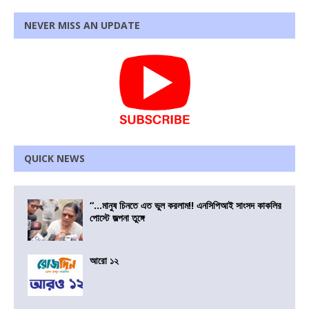
NEVER MISS AN UPDATE
QUICK NEWS
“…মানুষ চিনতে এত ভুল করলাম!! এনসিপিআই সাংসদ কাকলির
পোস্টে জল্পনা তুঙ্গে
আরো ১২