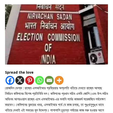
Spread the love
রোজদিন ডেস্ক : রাজ্যে এসআইআর প্রক্রিয়ার অগ্রগতি খতিয়ে দেখতে রাজ্যে আসছে
নির্বাচন কমিশনের বিশেষ প্রতিনিধি দল। কমিশনের প্রধান সচিব এসবি জোশি।এবং উপ-সচিব
অভিনব আগরওয়াল রাজ্যে এসে এসআইআর-এর শুনানি পর্বের কাজকর্ম সরেজমিনে পর্যবেক্ষণ
করবেন।।কমিশনের অন্দরের খবর, এসআইআর পর্বে যে কাজ চলছে, তা পুঙ্খানুপুঙ্খ ভাবে
খতিয়ে দেখাই এই সফরের মূল উদ্দেশ্য। পাশাপাশি চূড়ান্ত পর্যায়ের কাজ শুরু হওয়ার আগে