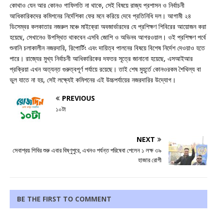
কোথাও যেন আর কোনও গাফিলতি না থাকে, সেই বিষয়ে রাজ্য প্রশাসন ও নির্বাচনী
আধিকারিকদের কমিশনের নির্দেশিকা ফের মনে করিয়ে দেবে প্রতিনিধি দল। আগামী ২৪
ডিসেম্বর কলকাতার নজরুল মঞ্চে মাইক্রো অবজার্ভারদের যে প্রশিক্ষণ শিবিরের আয়োজন করা
হয়েছে, সেখানেও উপস্থিত থাকবেন এসবি জোশি ও অভিনব আগরওয়াল। ওই প্রশিক্ষণ পর্বে
শুনানি চলাকালীন নজরদারি, রিপোর্টিং এবং দায়িত্ব পালনের বিষয়ে বিশেষ নির্দেশ দেওয়াও হতে
পারে। রাজ্যের মুখ্য নির্বাচনী আধিকারিকের দফতর সূত্রে জানানো হয়েছে, এসআইআর
প্রক্রিয়া এখন অত্যন্ত গুরুত্বপূর্ণ পর্যায়ে রয়েছে। তাই শেষ মুহূর্তে কোনওরকম শৈথিল্য বা
ভুল যাতে না হয়, সেই লক্ষ্যেই কমিশনের এই উচ্চপর্যায়ের নজরদারির উদ্যোগ।
PREVIOUS
১০টা
NEXT
সেবাশ্রয় শিবির শুরু এবার বিষ্ণুপুরে, এখনও পর্যন্ত পরিষেবা পেলেন ১ লক্ষ ৩৯
হাজার রোগী
BE THE FIRST TO COMMENT