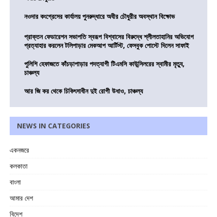
নওদার কংগ্রেসের কার্যালয় পুনরুদ্ধারে অধীর চৌধুরীর অবস্থান বিক্ষোভ
প্রাক্তন ফেডারেশন সভাপতি স্বরূপ বিশ্বাসের বিরুদ্ধে শ্লীলতাহানির অভিযোগ
প্রত্যাহার করলেন টলিপাড়ার মেকআপ আর্টিস্ট, ফেসবুক পোস্টে দিলেন সাফাই
পুলিশি হেফাজতে কাঁচড়াপাড়ার পদত্যাগী টিএমসি কাউন্সিলরের স্বামীর মৃত্যু,
চাঞ্চল্য
আর জি কর থেকে চিকিৎসাধীন দুই রোগী উধাও, চাঞ্চল্য
NEWS IN CATEGORIES
একনজরে
কলকাতা
বাংলা
আমার দেশ
বিদেশ