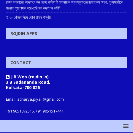
রাজ্য সরকারের উদ্যোগে শুরু হচ্ছে বর্ষব্যাপী মহানায়ক উত্তমকুমারের জন্মশতবর্ষ স্মরণ, মুখ্যমন্ত্রীকে
প্রধান পৃষ্ঠপোষক করে তৈরি হল উদযাপন কমিটি
ই ২০ পেট্রল নিয়ে তোপ রাহুল গান্ধীর
ROJDIN APPS
CONTACT
J.B Web (rojdin.in)
3 B Sadananda Road,
Kolkata-700 026
Email: acharya.piyali@gmail.com
+91 9051872515, +91 9051517441