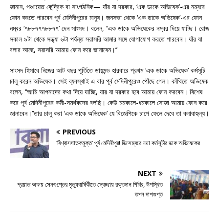
জানান, পঞ্চায়েত কেন্দ্রিক বা সাংগঠনিক— যাঁর যা দরকার, ‘এক ডাকে অভিষেক’-এর নম্বরে
ফোন করতে পারবেন পূর্ব মেদিনীপুরের মানুষ। জনসভা থেকে ‘এক ডাকে অভিষেক’-এর ফোন
নম্বর ‘৭৮৮৭৭৭৮৮৭৭’ দেন সাংসদ। বলেন, ‘‘এক ডাকে অভিষেকের নম্বর দিয়ে যাচ্ছি। রোজ
সকাল ৯টা থেকে সন্ধ্যা ৬টা পর্যন্ত সরাসরি আমার সঙ্গে যোগাযোগ করতে পারবেন। যাঁর যা
বলার আছে, সরাসরি আমায় ফোন করে জানাবেন।’’
সাংসদ হিসাবে নিজের আট বছর পূর্তিতে ডায়মন্ড হারবারে প্রথম ‘এক ডাকে অভিষেক’ কর্মসূচি
চালু করেন অভিষেক। সেই ব্যবস্থাই এ বার পূর্ব মেদিনীপুরেও পৌঁছে গেল। কাঁথিতে অভিষেক
বলেন, ‘‘আমি আপনাদের কথা দিয়ে যাচ্ছি, যার যা দরকার হবে আমায় ফোন করবেন। বিশেষ
করে পূর্ব মেদিনীপুরের কর্মী-সমর্থকদের বলছি। কেউ চমকালে-ধমকালে সোজা আমায় ফোন করে
জানাবেন।’’তার চালু করা ‘এক ডাকে অভিষেক’ যে বিজেপিকে চাপে ফেলে দেবে তা বলাবাহুল্য।
PREVIOUS
‘বিশ্বাসঘাতকমুক্ত’ পূর্ব মেদিনীপুর! ডিসেম্বরে নয়া কর্মসূচীর ডাক অভিষেকের
NEXT
প্রয়াত অক্ষয় সেনগুপ্তের মৃত্যুবার্ষিকীতে স্বেচ্ছায় রক্তদান শিবির, উপস্থিত
তপন দাশগুপ্ত