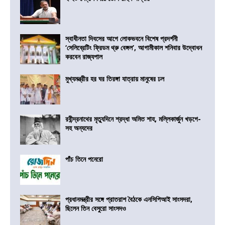
স্বাধীনতা দিবসের আগে লোকভবনে বিশেষ প্রদর্শনী
‘সেলিব্রেটিং ফ্রিডম থ্রু বেঙ্গল’, আগামীকাল শনিবার উদ্বোধন
করবেন রাজ্যপাল
মুখ্যমন্ত্রীর হর ঘর তিরঙ্গা যাত্রায় মানুষের ঢল
রবীন্দ্রনাথের মৃত্যুদিনে শ্রদ্ধা অমিত শাহ, মল্লিকার্জুন খড়গে-
সহ অন্যদের
পাঁচ তিনে পনেরো
প্রধানমন্ত্রীর সঙ্গে প্রাতরাশ বৈঠকে এনসিপিআই সাংসদরা,
ছিলেন তিন বেসুরো সাংসদও