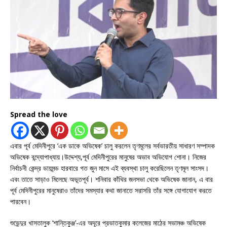
Spread the love
এবার পূর্ব মেদিনীপুরে ‘এক ডাকে অভিষেক’ চালু করলেন তৃণমূলের সর্বভারতীয় সাধারণ সম্পাদক
অভিষেক বন্দ্যোপাধ্যায়।উদ্দেশ্য,পূর্ব মেদিনীপুরের মানুষের অভাব অভিযোগ শোনা। নিজের
নির্বাচনী কেন্দ্র ডায়মন্ড হারবারে গত জুন মাসে এই ব্যবস্থা চালু করেছিলেন তৃণমূল সাংসদ।
এবং তাতে সাড়াও মিলেছে অভূতপূর্ব। শনিবার কাঁথির জনসভা থেকে অভিষেক জানান, এ বার
পূর্ব মেদিনীপুরের মানুষেরাও তাঁদের সমস্যার কথা জানাতে সরাসরি তাঁর সঙ্গে যোগাযোগ করতে
পারবেন।
শুভেন্দুর খাসতালুক ‘শান্তিকুঞ্জ’-এর অদূরে প্রভাতকুমার কলেজের মাঠের সভামঞ্চ অভিষেক