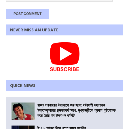
NEVER MISS AN UPDATE
QUICK NEWS
রাজ্য সরকারের উদ্যোগে শুরু হচ্ছে বর্ষব্যাপী মহানায়ক
উত্তমকুমারের জন্মশতবর্ষ স্মরণ, মুখ্যমন্ত্রীকে প্রধান পৃষ্ঠপোষক
করে তৈরি হল উদযাপন কমিটি
ই ২০ পেট্রল নিয়ে তোপ রাহুল গান্ধীর