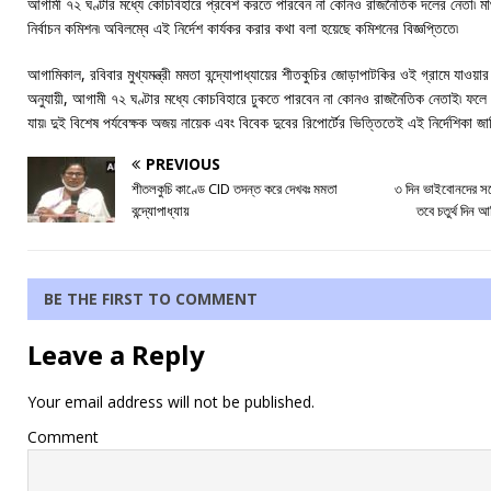
আগামী ৭২ ঘণ্টার মধ্যে কোচবিহারে প্রবেশ করতে পারবেন না কোনও রাজনৈতিক দলের নেতা৷ মাথ
নির্বাচন কমিশন৷ অবিলম্বে এই নির্দেশ কার্যকর করার কথা বলা হয়েছে কমিশনের বিজ্ঞপ্তিতে৷
আগামিকাল, রবিবার মুখ্যমন্ত্রী মমতা বন্দ্যোপাধ্যায়ের শীতকুচির জোড়াপাটকির ওই গ্রামে যাওয়ার
অনুযায়ী, আগামী ৭২ ঘণ্টার মধ্যে কোচবিহারে ঢুকতে পারবেন না কোনও রাজনৈতিক নেতাই৷ ফলে মু
যায়৷ দুই বিশেষ পর্যবেক্ষক অজয় নায়েক এবং বিবেক দুবের রিপোর্টের ভিত্তিতেই এই নির্দেশিকা 
PREVIOUS
শীতলকুচি কাণ্ডে CID তদন্ত করে দেখবঃ মমতা
৩ দিন ভাইবোনদের সঙ্গ
বন্দ্যোপাধ্যায়
তবে চতুর্থ দিন 
BE THE FIRST TO COMMENT
Leave a Reply
Your email address will not be published.
Comment