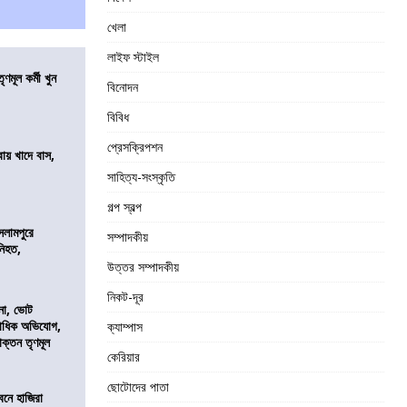
খেলা
লাইফ স্টাইল
ণমূল কর্মী খুন
বিনোদন
বিবিধ
প্রেসক্রিপশন
বায় খাদে বাস,
শ
সাহিত্য-সংস্কৃতি
গল্প স্বল্প
সলামপুরে
সম্পাদকীয়
 নিহত,
উত্তর সম্পাদকীয়
নিকট-দূর
নো, ভোট
কাধিক অভিযোগ,
ক্যাম্পাস
াক্তন তৃণমূল
কেরিয়ার
ছোটোদের পাতা
নে হাজিরা