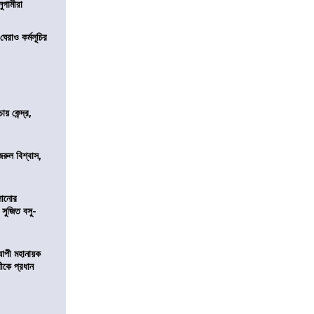
নুগামীরা
েরাও কর্মসূচির
 কেন্দ্র,
জরুল বিশ্বাস,
ালানোর
 সুজিত বসু-
্যাপী মহানায়ক
্রীকে প্রধান