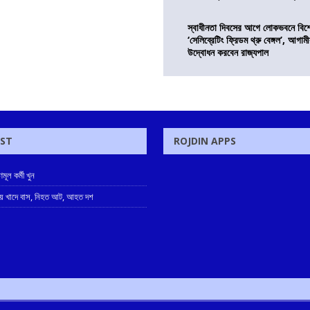
স্বাধীনতা দিবসের আগে লোকভবনে বিশেষ
‘সেলিব্রেটিং ফ্রিডম থ্রু বেঙ্গল’, আগা
উদ্বোধন করবেন রাজ্যপাল
OST
ROJDIN APPS
ূল কর্মী খুন
্বায় খাদে বাস, নিহত আট, আহত দশ