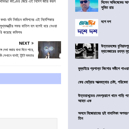
াভাঙা কাণ্ডের জেরে এই নির্দেশ জারি করল
দিলেন অভিষেকের আপ
সুমিত রায়
 কথা৷ যদি নির্বাচন কমিশনের এই নির্দেশিকার
দশে দশ
খ্যমন্ত্রীর সফর বাতিল হল বলেই ধরে নেওয়া
জারি করেছে কমিশন৷
NEXT
উত্তরবঙ্গের বুনিয়াদপু
ে দেখা করায় বাধা দিতে পারে,
ম্যানেজারের রহস্য মৃত্
আমি সেখানে যাবই; টুইট মমতার
মুম্বাইয়ে প্রশান্ত কিশোর সমীপে পাওয়ার
ফের মেট্রোয় আত্মহত্যার চেষ্টা, পরিষেবা
উত্তরাখন্ডের দেবপ্রয়াগে খাদে গাড়ি প
আহত এক
অসমে মিজোরামের দুই নাবালিকা অপহরণ, 
তিন