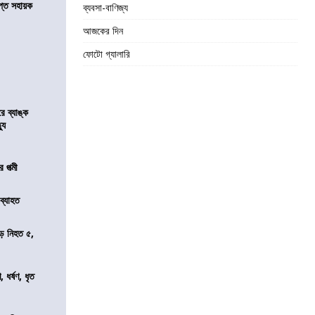
্ত সহায়ক
ব্যবসা-বাণিজ্য
আজকের দিন
ফোটো গ্যালারি
রে ব্যাঙ্ক
যু
 পত্মী
 ব্যাহত
ড়ে নিহত ৫,
ধর্ষণ, ধৃত