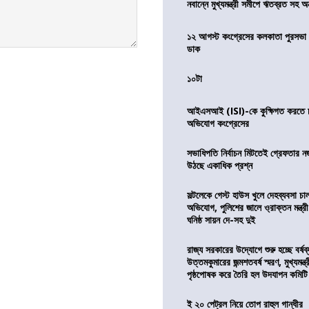
নবান্নে মুখ্যমন্ত্রী সমীপে ঋতব্রত সহ অ
১২ আগস্ট কংগ্রেসের কলকাতা পুরসভা ঘ
ডাক
১০টা
আইএসআই (ISI)-কে কুক্ষিগত করতে চায়
অভিযোগ কংগ্রেসের
সভাধিপতি নির্বাচন মিটতেই গ্রেফতার ন
উঠছে একাধিক প্রশ্ন
সল্টলেকে গেস্ট হাউস খুলে দেহব্যবসা চ
অভিযোগ, পুলিশের জালে ও্রাক্তন মন্ত্রী
ঘনিষ্ঠ সায়ন দে-সহ দুই
রাজ্য সরকারের উদ্যোগে শুরু হচ্ছে বর্ষব
উত্তমকুমারের জন্মশতবর্ষ স্মরণ, মুখ্যমন্ত
পৃষ্ঠপোষক করে তৈরি হল উদযাপন কমিটি
ই ২০ পেট্রল নিয়ে তোপ রাহুল গান্ধীর