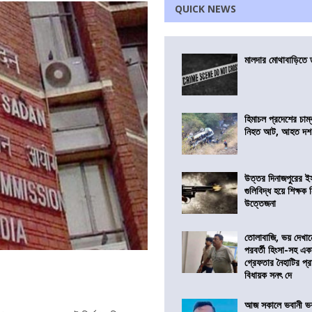
QUICK NEWS
মালদার মোথাবাড়িতে তৃ
হিমাচল প্রদেশের চাম্
নিহত আট, আহত দ
উত্তর দিনাজপুরের ই
গুলিবিদ্ধ হয়ে শিক্ষক
উত্তেজনা
তোলাবাজি, ভয় দেখা
পরবর্তী হিংসা-সহ এ
গ্রেফতার নৈহাটির প্র
বিধায়ক সনৎ দে
আজ সকালে ভবানী ভব