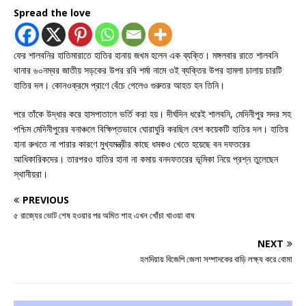
Spread the love
ফের শালবনির হাতিমারাতে হাতির হানায় জখম হলেন এক ব্যক্তি। মঙ্গলবার রাতে শালবনি
থানার ৬০নম্বর জাতীয় সড়কের উপর রবি শর্মা নামে ওই ব্যক্তির উপর হামলা চালায় চারটি
হাতির দল। কোনওক্রমে প্রাণে বেঁচে গেলেও গুরুতর আহত হন তিনি।
পরে তাঁকে উদ্ধার করে হাসপাতালে ভর্তি করা হয়। দীর্ঘদিন ধরেই শালবনি, মেদিনীপুর সদর সহ
পশ্চিম মেদিনীপুরের বনাঞ্চলে বিক্ষিপ্তভাবে ঘোরাঘুরি করছিল বেশ কয়েকটি হাতির দল। হাতির
হানা রুখতে না পারার কারণে মুখ্যমন্ত্রীর কাছে ধমকও খেতে হয়েছে বন দফতরের
আধিকারিকদের। তারপরও হাতির হানা না কমায় বনদফতরের ভূমিকা নিয়ে প্রশ্ন তুলেছেন
স্থানীয়রা।
PREVIOUS
৫ রাজ্যের ভোট শেষ হওয়ার পর অমিত শাহ এখন খোঁচা খাওয়া বাঘ
NEXT
হলদিয়ায় বিজেপি জেলা সম্পাদকের বাড়ি লক্ষ্য করে বোমা