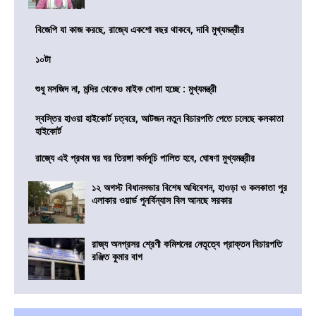
বিজেপি যা কাজ করছে, রাজ্যে একশো বছর থাকবে, দাবি মুখ্যমন্ত্রীর
১০টা
শুধু মসজিদ না, মন্দির থেকেও মাইক খোলা হচ্ছে : মুখ্যমন্ত্রী
স্বস্তির হাওয়া হাইকোর্ট চত্বরে, আটজন নতুন বিচারপতি পেতে চলেছে কলকাতা
হাইকোর্ট
রাজ্যে এই প্রথম ঘর ঘর তিরঙ্গা কর্মসূচি পালিত হবে, ঘোষণা মুখ্যমন্ত্রীর
১২ অগস্ট বিধানসভার বিশেষ অধিবেশন, হাওড়া ও কলকাতা পুর
এলাকার ওয়ার্ড পুনর্বিন্যাস বিল আনছে সরকার
রাজ্য অনগ্রসর শ্রেণী কমিশনের নেতৃত্বে প্রাক্তন বিচারপতি
রঞ্জিত কুমার বাগ