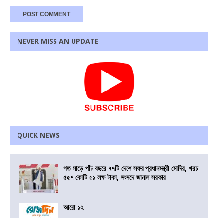
NEVER MISS AN UPDATE
QUICK NEWS
গত সাড়ে পাঁচ বছরে ৭৭টি দেশে সফর প্রধানমন্ত্রী মোদির, খরচ
৫৫৭ কোটি ৫১ লক্ষ টাকা, সংসদে জানাল সরকার
আরো ১২