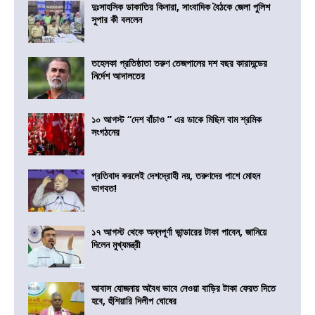
দুঃসাহসিক ডাকাতির কিনারা, সাংবাদিক বৈঠকে জেলা পুলিশ
সুপার কী বললেন
তহেলকা প্রতিষ্ঠাতা তরুণ তেজপালের দশ বছর কারাদন্ডের
নির্দেশ আদালতের
১০ আগস্ট “দেশ বাঁচাও ” এর ডাকে মিছিল বাম শ্রমিক
সংগঠনের
প্রতিবাদ করলেই দেশদ্রোহী নয়, তরুণদের পাশে মোহন
ভাগবত!
১৭ আগস্ট থেকে অন্নপূর্ণা ভান্ডারের টাকা পাবেন, জানিয়ে
দিলেন মুখ্যমন্ত্রী
আবাস যোজনায় অবৈধ ভাবে নেওয়া বাড়ির টাকা ফেরত দিতে
হবে, হুঁশিয়ারি দিলীপ ঘোষের