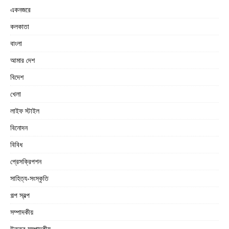
একনজরে
কলকাতা
বাংলা
আমার দেশ
বিদেশ
খেলা
লাইফ স্টাইল
বিনোদন
বিবিধ
প্রেসক্রিপশন
সাহিত্য-সংস্কৃতি
গল্প স্বল্প
সম্পাদকীয়
উত্তর সম্পাদকীয়