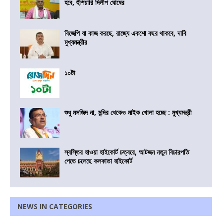
হবে, হুঁশিয়ারি দিলীপ ঘোষের
বিজেপি যা কাজ করছে, রাজ্যে একশো বছর থাকবে, দাবি
মুখ্যমন্ত্রীর
১০টা
শুধু মসজিদ না, মন্দির থেকেও মাইক খোলা হচ্ছে : মুখ্যমন্ত্রী
স্বস্তির হাওয়া হাইকোর্ট চত্বরে, আটজন নতুন বিচারপতি
পেতে চলেছে কলকাতা হাইকোর্ট
NEWS IN CATEGORIES