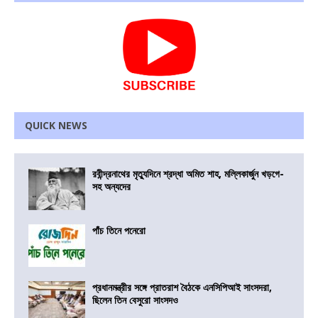
QUICK NEWS
রবীন্দ্রনাথের মৃত্যুদিনে শ্রদ্ধা অমিত শাহ, মল্লিকার্জুন খড়গে-
সহ অন্যদের
পাঁচ তিনে পনেরো
প্রধানমন্ত্রীর সঙ্গে প্রাতরাশ বৈঠকে এনসিপিআই সাংসদরা,
ছিলেন তিন বেসুরো সাংসদও