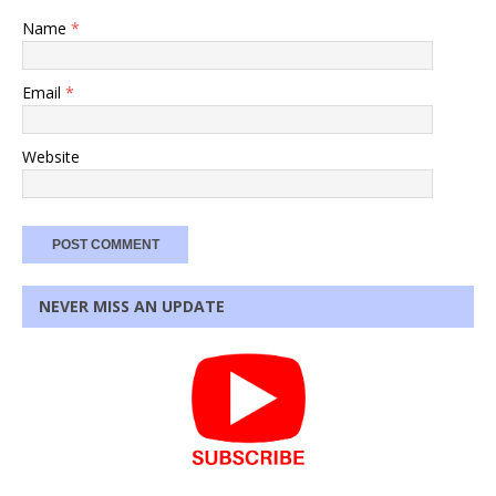
Name
*
Email
*
Website
NEVER MISS AN UPDATE