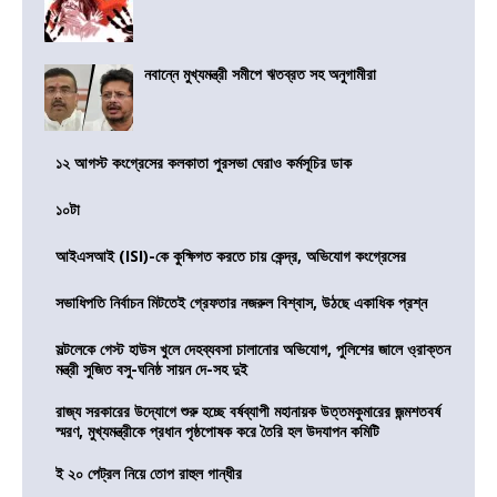
নবান্নে মুখ্যমন্ত্রী সমীপে ঋতব্রত সহ অনুগামীরা
১২ আগস্ট কংগ্রেসের কলকাতা পুরসভা ঘেরাও কর্মসূচির ডাক
১০টা
আইএসআই (ISI)-কে কুক্ষিগত করতে চায় কেন্দ্র, অভিযোগ কংগ্রেসের
সভাধিপতি নির্বাচন মিটতেই গ্রেফতার নজরুল বিশ্বাস, উঠছে একাধিক প্রশ্ন
সল্টলেকে গেস্ট হাউস খুলে দেহব্যবসা চালানোর অভিযোগ, পুলিশের জালে ও্রাক্তন
মন্ত্রী সুজিত বসু-ঘনিষ্ঠ সায়ন দে-সহ দুই
রাজ্য সরকারের উদ্যোগে শুরু হচ্ছে বর্ষব্যাপী মহানায়ক উত্তমকুমারের জন্মশতবর্ষ
স্মরণ, মুখ্যমন্ত্রীকে প্রধান পৃষ্ঠপোষক করে তৈরি হল উদযাপন কমিটি
ই ২০ পেট্রল নিয়ে তোপ রাহুল গান্ধীর