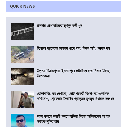
QUICK NEWS
মালদার মোথাবাড়িতে তৃণমূল কর্মী খুন
হিমাচল প্রদেশের চাম্বায় খাদে বাস, নিহত আট, আহত দশ
উত্তর দিনাজপুরের ইসলামপুরে গুলিবিদ্ধ হয়ে শিক্ষক নিহত,
উত্তেজনা
তোলাবাজি, ভয় দেখানো, ভোট পরবর্তী হিংসা-সহ একাধিক
অভিযোগ, গ্রেফতার নৈহাটির প্রাক্তন তৃণমূল বিধায়ক সনৎ দে
আজ সকালে ভবানী ভবনে হাজিরা দিলেন অভিষেকের আপ্ত
সহায়ক সুমিত রায়