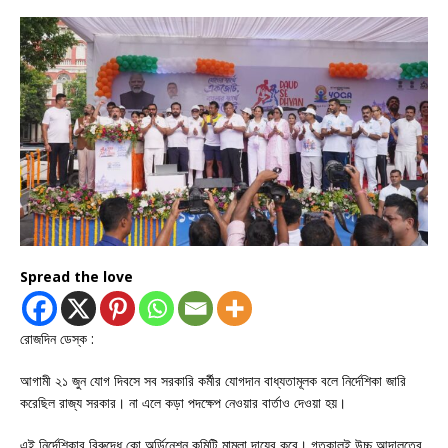
Spread the love
রোজদিন ডেস্ক :
আগামী ২১ জুন যোগ দিবসে সব সরকারি কর্মীর যোগদান বাধ্যতামূলক বলে নির্দেশিকা জারি
করেছিল রাজ্য সরকার। না এলে কড়া পদক্ষেপ নেওয়ার বার্তাও দেওয়া হয়।
এই নির্দেশিকার বিরুদ্ধে কো অর্ডিনেশন কমিটি মামলা দায়ের করে। গতকালই উচ্চ আদালতের