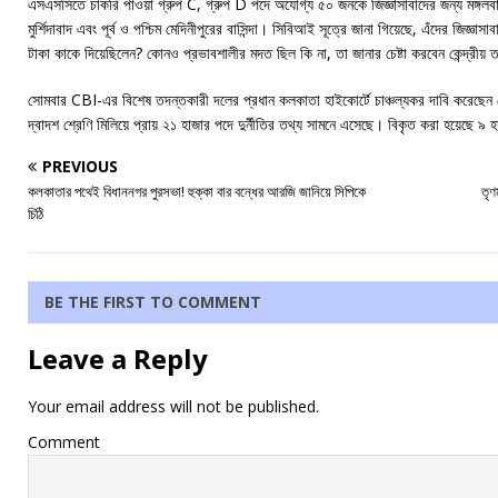
এসএসসিতে চাকরি পাওয়া গ্রুপ C, গ্রুপ D পদে অযোগ্য ৫০ জনকে জিজ্ঞাসাবাদের জন্য মঙ্গ
মুর্শিদাবাদ এবং পূর্ব ও পশ্চিম মেদিনীপুরের বাসিন্দা। সিবিআই সূত্রে জানা গিয়েছে, এঁদের জিজ্
টাকা কাকে দিয়েছিলেন? কোনও প্রভাবশালীর মদত ছিল কি না, তা জানার চেষ্টা করবেন কেন্দ্রীয়
সোমবার CBI-এর বিশেষ তদন্তকারী দলের প্রধান কলকাতা হাইকোর্টে চাঞ্চল্যকর দাবি করেছেন
দ্বাদশ শ্রেণি মিলিয়ে প্রায় ২১ হাজার পদে দুর্নীতির তথ্য সামনে এসেছে। বিকৃত করা হয়েছ
PREVIOUS
কলকাতার পথেই বিধাননগর পুরসভা! হুক্কা বার বন্ধের আরজি জানিয়ে সিপিকে
তৃণ
চিঠি
BE THE FIRST TO COMMENT
Leave a Reply
Your email address will not be published.
Comment