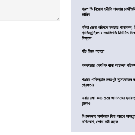
গ্রুপ ডি নিয়োগ দুর্নীতি মামলায় চার্জশি
জামিন
নদিয়া জেলা পরিষদে ক্ষমতার পালাবদল, 
প্রতিদ্বন্দ্বিতায় সভাধিপতি নির্বাচিত ব
বিশ্বাস
পাঁচ তিনে পনেরো
কলকাতার একাধিক থানা আচমকা পরিদর্শনে 
পঞ্জাবে পাকিস্তান মদতপুষ্ট সন্দেহভাজন ন
গ্রেফতার
এবার রক্ষা কবচ চেয়ে আদালতের দ্বারস্থ
মন্ডলও
বিধানসভার মার্শালকে বিনা কারণে সাসপে
অভিযোগ, ক্ষোভ কর্মী মহলে