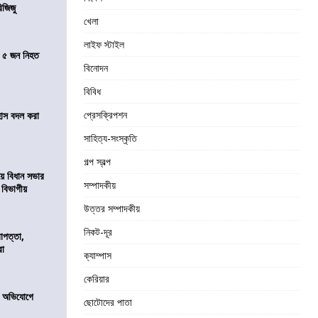
িজিজু
খেলা
লাইফ স্টাইল
তে ৫ জন নিহত
বিনোদন
বিবিধ
প্রেসক্রিপশন
হাস বদল করা
সাহিত্য-সংস্কৃতি
গল্প স্বল্প
য়ে বিধান সভার
সম্পাদকীয়
ে বিভাগীয়
উত্তর সম্পাদকীয়
নিকট-দূর
রাপত্তা,
রা
ক্যাম্পাস
কেরিয়ার
র অভিযোগে
ছোটোদের পাতা