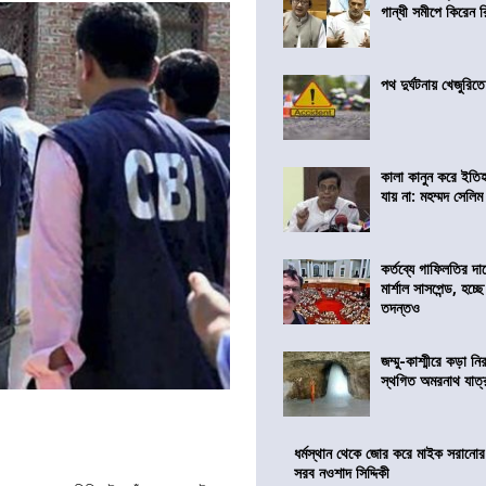
গান্ধী সমীপে কিরেন র
পথ দুর্ঘটনায় খেজুরি
কালা কানুন করে ইতি
যায় না: মহম্মদ সেলিম
কর্তব্যে গাফিলতির দা
মার্শাল সাসপেন্ড, হচ্ছ
তদন্তও
জম্মু-কাশ্মীরে কড়া নি
স্থগিত অমরনাথ যাত্
ধর্মস্থান থেকে জোর করে মাইক সরানো
সরব নওশাদ সিদ্দিকী