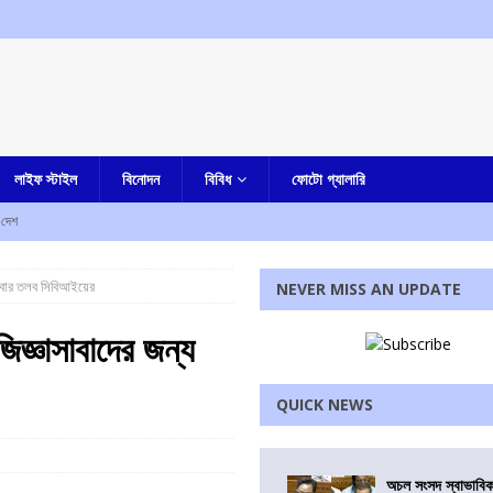
লাইফ স্টাইল
বিনোদন
বিবিধ
ফোটো গ্যালারি
দেশ
ীপে কিরেন রিজিজু
এক নজরে
লবার তলব সিবিআইয়ের
NEVER MISS AN UPDATE
বাংলা
ম্মদ সেলিম
আমার বাংলা
জ্ঞাসাবাদের জন্য
াসপেন্ড, হচ্ছে বিভাগীয় তদন্তও
আমার বাংলা
QUICK NEWS
থ যাত্রা
এক নজরে
রধোর, উত্তেজনা ডোমজুর এলাকায়..
বাংলা
অচল সংসদ স্বাভাবিক