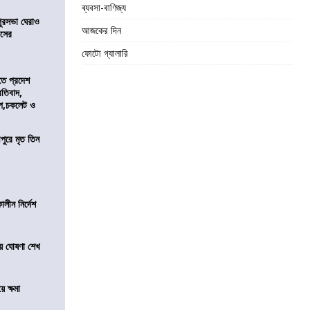
ব্যবসা-বাণিজ্য
ুরসভা ঘেরাও
আজকের দিন
েসের
ফোটো গ্যালারি
তে প্রদেশ
রতিবাদ,
াপ,চকলেট ও
ীপুরে মৃত তিন
লীন নির্দেশ
য়ে ঘোষণা শেখ
ে ক্ষমা