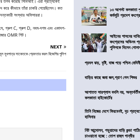
লবার তলব করেছে সিবিআই। এঁরা প্রত্যেকেই
ঞাসাবাদ করে কীভাবে তাঁরা চাকরি পেয়েছিলেন। কত
১৩ আগস্ট কলকাতা প
 তদন্তকারী সংস্থার অফিসাররা।
কর্মসূচি প্রদেশ কংগ্র
 যে, গ্রুপ C, গ্রুপ D, নবম-দশম এবং একাদশ-
ে ৯ হাজার OMR শিট।
আইনের শাসনের দাবি
কংগ্রেসের অভিনব প্
NEXT
পুলিশকে দিলেন গোল
মূল মুখপাত্র সাকেতকে গ্রেফতার করল বিজেপির পুলিশ
প্রবল ঝড়, বৃষ্টি, বাজ পড়ে পশ্চিম মেদিন
বাড়ির কাছে জমা জল,প্রাণ গেল শিশুর
আপাতত সারপ্লাস বদলি নয়, অন্তর্বর্তীকা
কলকাতা হাইকোর্টের
তিনি নিজের দেশে ফিরবেনই, দৃঢ প্রত্য
হাসিনার
নিট আন্দোলন, পড়ুয়াদের বাড়ি গুন্ডা পাঠিয়
চাওয়ানো হচ্ছে : তোপ রাহুল গান্ধীর