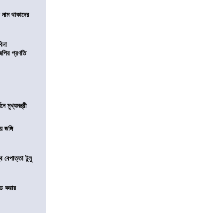
টে নাম থাকাদের
বিনা
িজেপির প্রণতি
মুখ্যমন্ত্রী
য় জঙ্গি
 বেপাত্তা টুলু
ন্ড করার