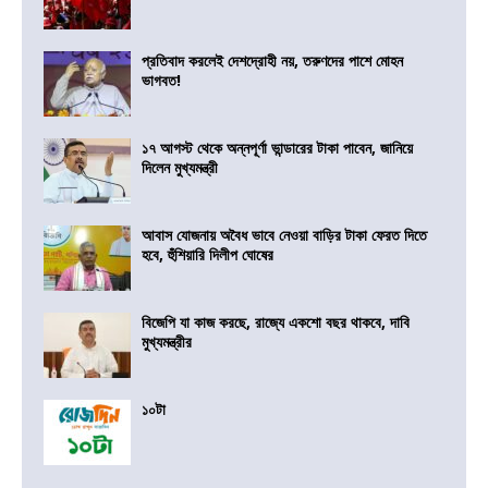
প্রতিবাদ করলেই দেশদ্রোহী নয়, তরুণদের পাশে মোহন
ভাগবত!
১৭ আগস্ট থেকে অন্নপূর্ণা ভান্ডারের টাকা পাবেন, জানিয়ে
দিলেন মুখ্যমন্ত্রী
আবাস যোজনায় অবৈধ ভাবে নেওয়া বাড়ির টাকা ফেরত দিতে
হবে, হুঁশিয়ারি দিলীপ ঘোষের
বিজেপি যা কাজ করছে, রাজ্যে একশো বছর থাকবে, দাবি
মুখ্যমন্ত্রীর
১০টা