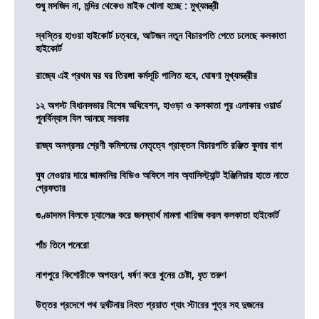
শুধু মসজিদ না, মন্দির থেকেও মাইক খোলা হচ্ছে : মুখ্যমন্ত্রী
স্বস্তির হাওয়া হাইকোর্ট চত্বরে, আটজন নতুন বিচারপতি পেতে চলেছে কলকাতা
হাইকোর্ট
রাজ্যে এই প্রথম ঘর ঘর তিরঙ্গা কর্মসূচি পালিত হবে, ঘোষণা মুখ্যমন্ত্রীর
১২ অগস্ট বিধানসভার বিশেষ অধিবেশন, হাওড়া ও কলকাতা পুর এলাকার ওয়ার্ড
পুনর্বিন্যাস বিল আনছে সরকার
রাজ্য অনগ্রসর শ্রেণী কমিশনের নেতৃত্বে প্রাক্তন বিচারপতি রঞ্জিত কুমার বাগ
ঘুষ নেওয়ার দায়ে জামবনির বিডিও অফিসে সাব অ্যাসিস্ট্যান্ট ইঞ্জিনিয়ার হাতে নাতে
গ্রেফতার
গুণ্ডাদমন বিলকে চ্যালেঞ্জ করে জনস্বার্থ মামলা খারিজ করল কলকাতা হাইকোর্ট
পাঁচ তিনে পনেরো
নাগপুরে কিশোরীকে অপহরণ, ধর্ষণ করে খুনের চেষ্টা, ধৃত তরুণ
উত্তর প্রদেশে পথ দুর্ঘটনায় নিহত প্রয়াত গ্যাং স্টারের পুত্র সহ দুজনের