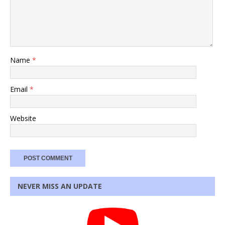
Name
*
Email
*
Website
NEVER MISS AN UPDATE