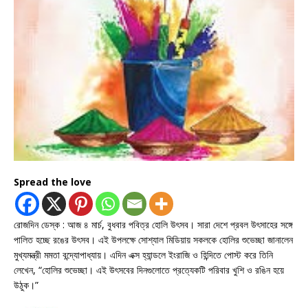
Spread the love
রোজদিন ডেস্ক : আজ ৪ মার্চ, বুধবার পবিত্র হোলি উৎসব। সারা দেশে প্রবল উৎসাহের সঙ্গে
পালিত হচ্ছে রঙের উৎসব। এই উপলক্ষে সোশ্যাল মিডিয়ায় সকলকে হোলির শুভেচ্ছা জানালেন
মুখ্যমন্ত্রী মমতা বন্দ্যোপাধ্যায়। এদিন এক্স হ্যান্ডলে ইংরাজি ও হিন্দিতে পোস্ট করে তিনি
লেখেন, “হোলির শুভেচ্ছা। এই উৎসবের দিনগুলোতে প্রত্যেকটি পরিবার খুশি ও রঙিন হয়ে
উঠুক।”