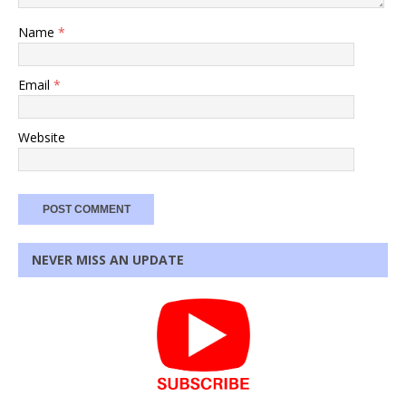
Name
*
Email
*
Website
NEVER MISS AN UPDATE