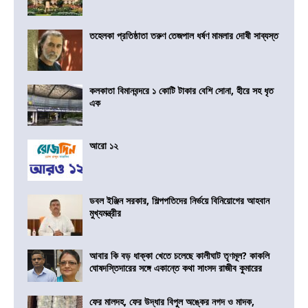
তহেলকা প্রতিষ্ঠাতা তরুণ তেজপাল ধর্ষণ মামলার দোষী সাব্যস্ত
কলকাতা বিমানবন্দরে ১ কোটি টাকার বেশি সোনা, হীরে সহ ধৃত
এক
আরো ১২
ডবল ইঞ্জিন সরকার, শিল্পপতিদের নির্ভয়ে বিনিয়োগের আহবান
মুখ্যমন্ত্রীর
আবার কি বড় ধাক্কা খেতে চলেছে কালীঘাট তৃণমূল? কাকলি
ঘোষদস্তিদারের সঙ্গে একান্তে কথা সাংসদ রাজীব কুমারের
ফের মালদহ, ফের উদ্ধার বিপুল অঙ্কের নগদ ও মাদক,