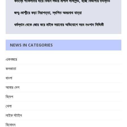
কর্তব্যে গাফিলতির দায়ে বিধান সভার মার্শাল সাসপেন্ড, হচ্ছে বিভাগীয় তদন্তও
জম্মু-কাশ্মীরে কড়া নিরাপত্তা, স্থগিত অমরনাথ যাত্রা
ধর্মস্থান থেকে জোর করে মাইক সরানোর অভিযোগে সরব নওশাদ সিদ্দিকী
NEWS IN CATEGORIES
একনজরে
কলকাতা
বাংলা
আমার দেশ
বিদেশ
খেলা
লাইফ স্টাইল
বিনোদন