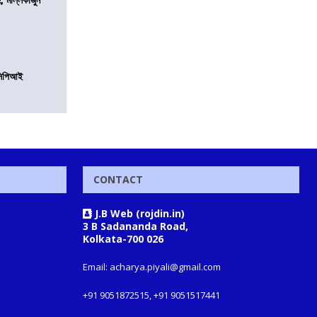
নসিপিআই
CONTACT
J.B Web (rojdin.in)
3 B Sadananda Road,
Kolkata-700 026
Email: acharya.piyali@gmail.com
+91 9051872515, +91 9051517441