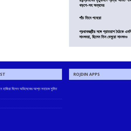
খড়গে-সহ অন্যদের
পাঁচ তিনে পনেরো
প্রধানমন্ত্রীর সঙ্গে প্রাতরাশ বৈঠকে এ
সাংসদরা, ছিলেন তিন বেসুরো সাংসদও
OST
ROJDIN APPS
 হাজিরা দিলেন অভিষেকের আপ্ত সহায়ক সুমিত