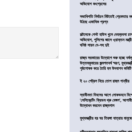
অভিযোগ কংগ্রেসের
সভাধিপতি নির্বাচন মিটতেই গ্রেফতার ন
উঠছে একাধিক প্রশ্ন
সল্টলেকে গেস্ট হাউস খুলে দেহব্যবসা চ
অভিযোগ, পুলিশের জালে ও্রাক্তন মন্ত্রী
ঘনিষ্ঠ সায়ন দে-সহ দুই
রাজ্য সরকারের উদ্যোগে শুরু হচ্ছে বর্ষব
উত্তমকুমারের জন্মশতবর্ষ স্মরণ, মুখ্যমন্ত
পৃষ্ঠপোষক করে তৈরি হল উদযাপন কমিটি
ই ২০ পেট্রল নিয়ে তোপ রাহুল গান্ধীর
স্বাধীনতা দিবসের আগে লোকভবনে বিশেষ
‘সেলিব্রেটিং ফ্রিডম থ্রু বেঙ্গল’, আগা
উদ্বোধন করবেন রাজ্যপাল
মুখ্যমন্ত্রীর হর ঘর তিরঙ্গা যাত্রায় মানুষ
রবীন্দ্রনাথের মৃত্যুদিনে শ্রদ্ধা অমিত শাহ