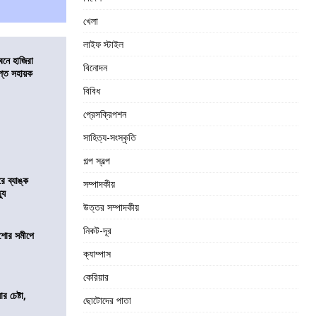
খেলা
লাইফ স্টাইল
নে হাজিরা
বিনোদন
্ত সহায়ক
বিবিধ
প্রেসক্রিপশন
সাহিত্য-সংস্কৃতি
গল্প স্বল্প
রে ব্যাঙ্ক
সম্পাদকীয়
যু
উত্তর সম্পাদকীয়
নিকট-দূর
কিশোর সমীপে
ক্যাম্পাস
কেরিয়ার
র চেষ্টা,
ছোটোদের পাতা