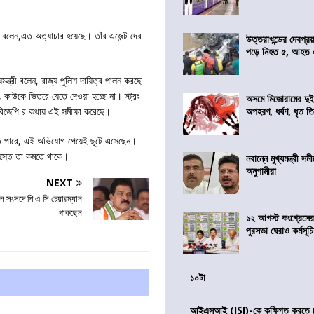
র বলেন,এত অত্যাচার হয়েছে। তাঁর এজেন্ট দের
উত্তরাখন্ডের দেবপ্র
পড়ে নিহত ৫, আহত
মন্ত্রী বলেন, রাজ্য পুলিশ দায়িত্ব পালন করছে
ন, কাউকে ভিতরে যেতে দেওয়া হচ্ছে না। স্ট্রং
অসমে মিজোরামের দুই
ব, বিজেপি র কথায় এই সমীক্ষা করেছে।
অপহরণ, ধর্ষণ, ধৃত ত
হতে পারে, এই অভিযোগ পেয়েই ছুটে এসেছেন।
আস্তে তা কমতে থাকে।
নবান্নে মুখ্যমন্ত্রী 
অনুগামীরা
NEXT
ল সংসদে পি এ সি চেয়ারম্যান
থাকছেন
১২ আগস্ট কংগ্রেসে
পুরসভা ঘেরাও কর্মসূ
১০টা
আইএসআই (ISI)-কে কুক্ষিগত করতে চায়