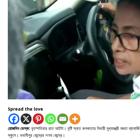
Spread the love
রোজদিন ডেস্ক:
বৃহস্পতিবার রাত আটটা। বৃষ্টি স্নাত কলকাতায় বিদায়ী মুখ্যমন্ত্রী মমতা ব্যা
স্কুলে। ভবানীপুর কেন্দ্রের গণনা কেন্দ্রে।