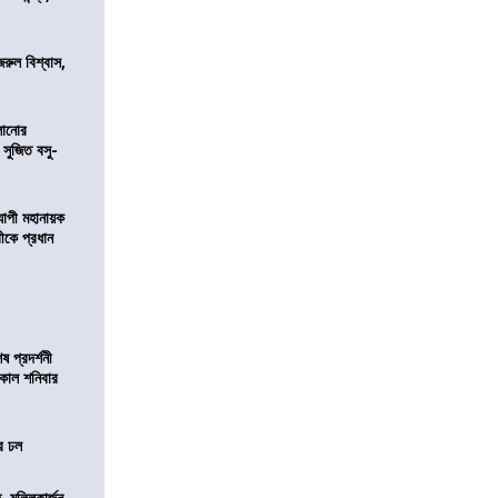
জরুল বিশ্বাস,
ালানোর
 সুজিত বসু-
্যাপী মহানায়ক
্রীকে প্রধান
 প্রদর্শনী
মীকাল শনিবার
ের ঢল
, মল্লিকার্জুন