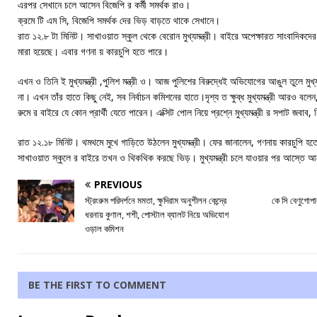
এরপর সেখানে চলে আসেন বিজেপি র কর্মী সমর্থক রাও।
ক্রমে টি এম সি, বিজেপি সমর্থক দের ভিড় বাড়তে থাকে সেখানে।
রাত ১২.৮ টা মিনিট। সাখাওয়াত স্কুল থেকে বেরোন মুখ্যমন্ত্রী। বাইরে অপেক্ষারত সাংবাদিকদে
মারা হয়েছে। এবার গণনা য় কারচুপি হতে পারে।
এখন ও তিনি ই মুখ্যমন্ত্রী ,পুলিশ মন্ত্রী ও। আজ পুলিশের বিরুদ্ধেই অভিযোগের আঙুল তুলে মুখ্য
না। এখন তাঁর হাতে কিছু নেই, সব নির্বাচন কমিশনের হাতে।দৃশ্য ত ক্ষুব্ধ মুখ্যমন্ত্রী আরও বলে
রুমে র বাইরে যে কোন প্রার্থী যেতে পারেন। এক্সিট পোল নিয়ে প্রশ্নে মুখ্যমন্ত্রী র সপাট জবা
রাত ১২.১৮ মিনিট। থমথমে মুখে গাড়িতে উঠলেন মুখ্যমন্ত্রী। ফের জানালেন, গণনায় কারচুপি 
সাখাওয়াত স্কুলে র বাইরে তখন ও থিকথিক করছে ভিড়। মুখ্যমন্ত্রী চলে যাওয়ার পর আস্তে 
PREVIOUS
স্ট্রংরুম পরিদর্শনে মমতা, ক্ষুদিরাম অনুশীলন কেন্দ্রে
কে সি বেণুগোপা
ধরনায় কুণাল, শশী, পোস্টাল ব্যালট নিয়ে অভিযোগ
ওড়াল কমিশন
BE THE FIRST TO COMMENT