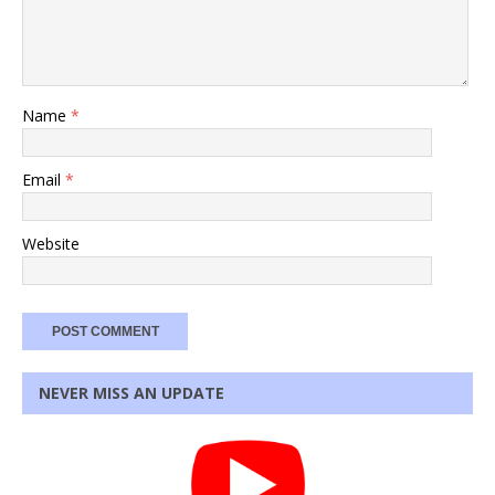
Name
*
Email
*
Website
NEVER MISS AN UPDATE