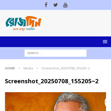
HOME
Media
Screenshot_20250708_155205~2
Screenshot_20250708_155205~2