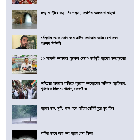
জম্মু-কাশ্মীরে কড়া নিরাপত্তা, স্থগিত অমরনাথ যাত্রা
ধর্মস্থান থেকে জোর করে মাইক সরানোর অভিযোগে সরব
নওশাদ সিদ্দিকী
১৩ আগস্ট কলকাতা পুরসভা ঘেরাও কর্মসূচি প্রদেশ কংগ্রেসের
আইনের শাসনের দাবিতে প্রদেশ কংগ্রেসের অভিনব প্রতিবাদ,
পুলিশকে দিলেন গোলাপ,চকলেট ও
প্রবল ঝড়, বৃষ্টি, বাজ পড়ে পশ্চিম মেদিনীপুরে মৃত তিন
বাড়ির কাছে জমা জল,প্রাণ গেল শিশুর