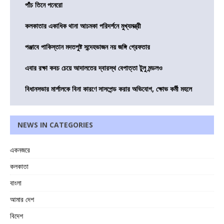
পাঁচ তিনে পনেরো
কলকাতার একাধিক থানা আচমকা পরিদর্শনে মুখ্যমন্ত্রী
পঞ্জাবে পাকিস্তান মদতপুষ্ট সন্দেহভাজন নয় জঙ্গি গ্রেফতার
এবার রক্ষা কবচ চেয়ে আদালতের দ্বারস্থ বেপাত্তা টুলু মন্ডলও
বিধানসভার মার্শালকে বিনা কারণে সাসপেন্ড করার অভিযোগ, ক্ষোভ কর্মী মহলে
NEWS IN CATEGORIES
একনজরে
কলকাতা
বাংলা
আমার দেশ
বিদেশ