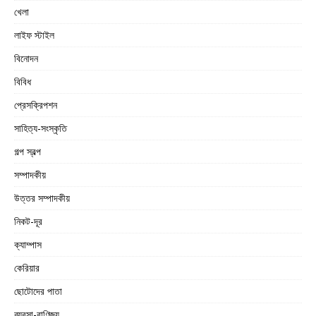
খেলা
লাইফ স্টাইল
বিনোদন
বিবিধ
প্রেসক্রিপশন
সাহিত্য-সংস্কৃতি
গল্প স্বল্প
সম্পাদকীয়
উত্তর সম্পাদকীয়
নিকট-দূর
ক্যাম্পাস
কেরিয়ার
ছোটোদের পাতা
ব্যবসা-বাণিজ্য