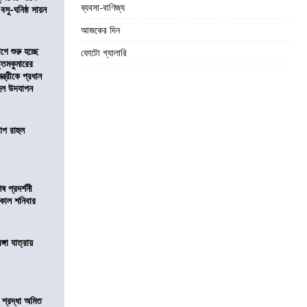
ব্যবসা-বাণিজ্য
 বসু-ঘনিষ্ঠ সায়ন
আজকের দিন
ে শুরু হচ্ছে
ফোটো গ্যালারি
ত্তমকুমারের
মন্ত্রীকে প্রধান
 হল উদযাপন
োপ রাহুল
 প্রদর্শনী
মীকাল শনিবার
ঙ্গা যাত্রায়
নে শ্রদ্ধা অমিত