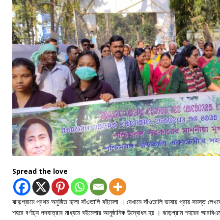
Spread the love
ঝাড়গ্রামে প্রথম অনুষ্ঠিত হলো সাঁওতালি বইমেলা । যেখানে সাঁওতালি ভাষায় প্রায় সমস্ত লেখক
শহরে বর্ণাঢ্য পদযাত্রার মাধ্যমে বইমেলার আনুষ্ঠানিক উদ্বোধন হয় । ঝাড়গ্রাম শহরের আরবিএম স