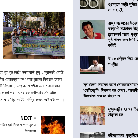
ও্রাক্তন মন্ত্রী সুজিত
দে-সহ দুই
রাজ্য সরকারের উদ্যোগ
বর্ষব্যাপী মহানায়ক উ
জন্মশতবর্ষ স্মরণ, মুখ্য
পৃষ্ঠপোষক করে তৈরি
কমিটি
ই ২০ পেট্রল নিয়ে ত
গান্ধীর
াপ্ত মন্ত্রী সন্ধ্যারানী টুডু , স্বনির্ভর গোষ্ঠী
েমির চেয়ারম্যান তথা নয়াগ্রামের বিধায়ক দুলাল
স্বাধীনতা দিবসের আগে লোকভবনে বিশেষ
ী বিশ্বাস , ঝাড়গ্রাম পৌরসভার চেয়ারম্যান
‘সেলিব্রেটিং ফ্রিডম থ্রু বেঙ্গল’, আগা
ম জেলা প্রশাসনের ব্যবস্থাপনায় সাঁওতালি
উদ্বোধন করবেন রাজ্যপাল
 থেকে রাত্রি আটটা পর্যন্ত চলবে এই বইমেলা ।
মুখ্যমন্ত্রীর হর ঘর তির
মানুষের ঢল
NEXT
ী শ্রমিক ছাউনিতে আগুন! মৃত ২
শিশুকন্যা
রবীন্দ্রনাথের মৃত্যুদি