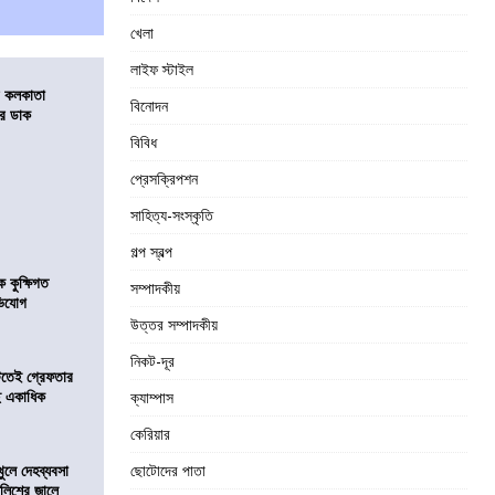
খেলা
লাইফ স্টাইল
র কলকাতা
বিনোদন
চির ডাক
বিবিধ
প্রেসক্রিপশন
সাহিত্য-সংস্কৃতি
গল্প স্বল্প
কুক্ষিগত
সম্পাদকীয়
ভিযোগ
উত্তর সম্পাদকীয়
নিকট-দূর
িটতেই গ্রেফতার
ে একাধিক
ক্যাম্পাস
কেরিয়ার
খুলে দেহব্যবসা
ছোটোদের পাতা
লিশের জালে