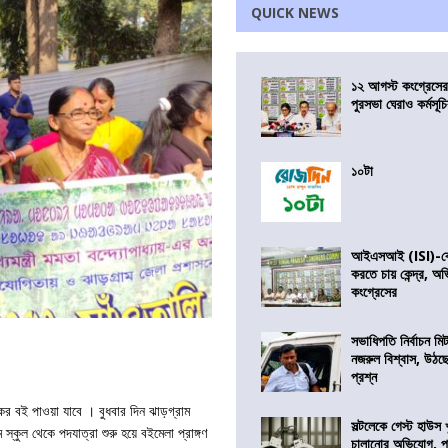
QUICK NEWS
১২ আগস্ট কংগ্রেসে
পুরসভা ঘেরাও কর্মসূ
১০টা
আইএসআই (ISI)-কে 
করতে চায় কেন্দ্র, অ
কংগ্রেসের
সভাধিপতি নির্বাচন ম
নজরুল বিশ্বাস, উঠছ
প্রশ্ন
ের বই পাওয়া যাবে । বুধবার দিন ঝাড়গ্রাম
সল্টলেকে গেস্ট হাউস 
্কুল থেকে পদযাত্রা শুরু হয়ে বইমেলা প্রাঙ্গণ
চালানোর অভিযোগ, পু