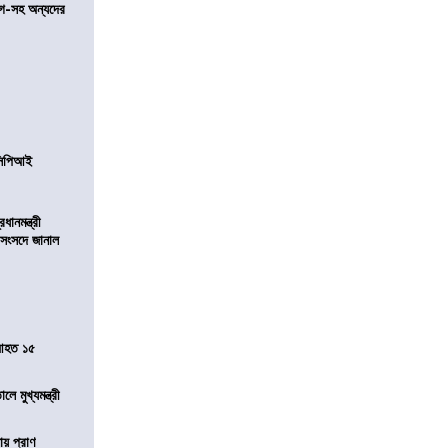
়গে-সহ অন্যদের
নসিপিআই
ানমন্ত্রী
 সংসদে জানাল
 আহত ১৫
ে মুখ্যমন্ত্রী
ায় প্রাণ