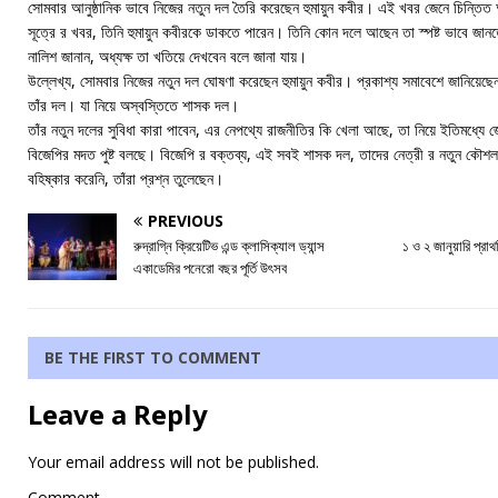
সোমবার আনুষ্ঠানিক ভাবে নিজের নতুন দল তৈরি করেছেন হুমায়ুন কবীর। এই খবর জেনে চিন্তিত অধ্
সূত্রে র খবর, তিনি হুমায়ুন কবীরকে ডাকতে পারেন। তিনি কোন দলে আছেন তা স্পষ্ট ভাবে জ
নালিশ জানান, অধ্যক্ষ তা খতিয়ে দেখবেন বলে জানা যায়।
উল্লেখ্য, সোমবার নিজের নতুন দল ঘোষণা করেছেন হুমায়ুন কবীর। প্রকাশ্য সমাবেশে জানিয়েছেন, 
তাঁর দল। যা নিয়ে অস্বস্তিতে শাসক দল।
তাঁর নতুন দলের সুবিধা কারা পাবেন, এর নেপথ্যে রাজনীতির কি খেলা আছে, তা নিয়ে ইতিমধ্যে জ
বিজেপির মদত পুষ্ট বলছে। বিজেপি র বক্তব্য, এই সবই শাসক দল, তাদের নেত্রী র নতুন কৌশল
বহিষ্কার করেনি, তাঁরা প্রশ্ন তুলেছেন।
PREVIOUS
রুদ্রাগ্নি ক্রিয়েটিভ এন্ড ক্লাসিক্যাল ড্যান্স
১ ও ২ জানুয়ারি প্রাথ
একাডেমির পনেরো বছর পূর্তি উৎসব
BE THE FIRST TO COMMENT
Leave a Reply
Your email address will not be published.
Comment