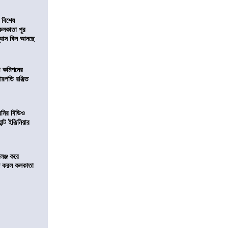
 বিশেষ
কলকাতা পুর
িন্যাস বিল আনছে
ী কমিশনের
চারপতি রঞ্জিত
বনির বিডিও
ন্ট ইঞ্জিনিয়ার
লেঞ্জ করে
রিজ করল কলকাতা