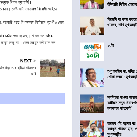
যক্ষ বিমান ব্যানার্জি।
হুঁশিয়ারি দিলীপ ঘোষে
ানতে চান। কেউ যদি দলত্যাগ বিরোধী আইনে
বিজেপি যা কাজ করছ
আগামী বছর বিধানসভা নির্বাচনে প্রার্থীও দেবে
থাকবে, দাবি মুখ্যমন্ত্র
োর চর্চাও শুরু হয়েছে। শাসক দল তাঁকে
 ছাড়া কিছু নয়। কেন হুমায়ুন কবীরকে দল
১০টা
NEXT
মিক বিদ্যালয়ে ক্রীড়া বাতিলের
শুধু মসজিদ না, মন্দি
দাবি
খোলা হচ্ছে : মুখ্যমন্ত্
স্বস্তির হাওয়া হাইকো
আটজন নতুন বিচারপত
কলকাতা হাইকোর্ট
রাজ্যে এই প্রথম ঘর ঘ
কর্মসূচি পালিত হবে, 
মুখ্যমন্ত্রীর