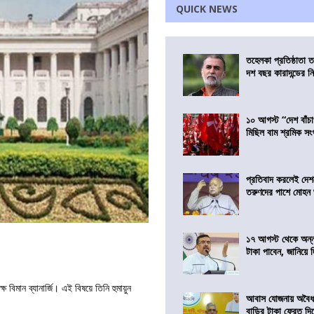
QUICK NEWS
তহেলকা প্রতিষ্ঠাতা 
দশ বছর কারাদন্ডের ন
১০ আগস্ট “দেশ বাঁচ
মিছিল বাম শ্রমিক স
প্রতিবাদ করলেই দেশ
তরুণদের পাশে মোহন
১৭ আগস্ট থেকে অন্নপূ
টাকা পাবেন, জানিয়ে দিল
িমান ব্যানার্জি। এই বিষয়ে তিনি হুমায়ুন
আবাস যোজনায় অবৈধ 
বাড়ির টাকা ফেরত দি