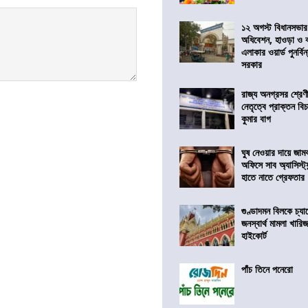
১২ অগস্ট বিধানসভার
অধিবেশন, হাওড়া ও 
এলাকার ওয়ার্ড পুনর্ব
সরকার
রাজ্য অনগ্রসর শ্রেণ
নেতৃত্বে প্রাক্তন বি
কুমার বাগ
ঘুষ নেওয়ার দায়ে জাম
অফিসে সাব অ্যাসিস্ট্যা
হাতে নাতে গ্রেফতার
গুণ্ডাদমন বিলকে চ্যা
জনস্বার্থ মামলা খা
হাইকোর্ট
পাঁচ তিনে পনেরো