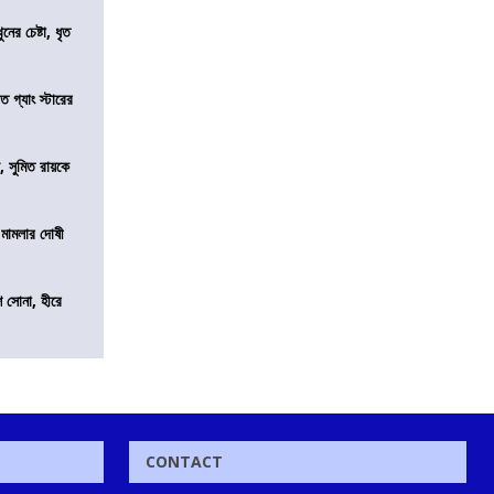
ের চেষ্টা, ধৃত
ত গ্যাং স্টারের
, সুমিত রায়কে
 মামলার দোষী
ি সোনা, হীরে
CONTACT