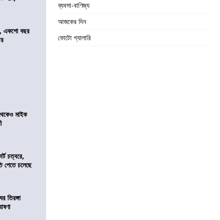
ব্যবসা-বাণিজ্য
র
আজকের দিন
ে, একশো বছর
ফোটো গ্যালারি
ীর
র থেকেও মাইক
রী
র্ট চত্বরে,
ি পেতে চলেছে
র তিরঙ্গা
ঘোষণা