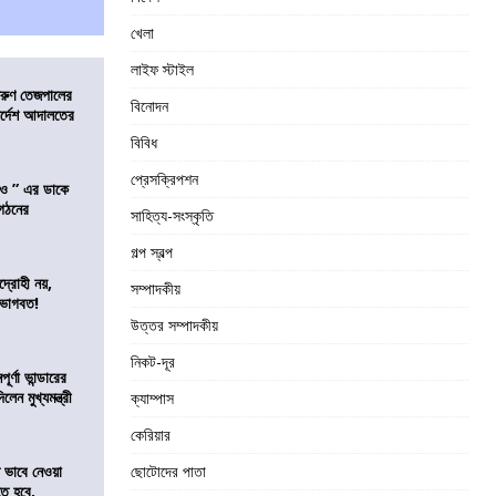
খেলা
লাইফ স্টাইল
তরুণ তেজপালের
বিনোদন
ির্দেশ আদালতের
বিবিধ
প্রেসক্রিপশন
াও ” এর ডাকে
ংগঠনের
সাহিত্য-সংস্কৃতি
গল্প স্বল্প
দ্রোহী নয়,
সম্পাদকীয়
 ভাগবত!
উত্তর সম্পাদকীয়
নিকট-দূর
র্ণা ভান্ডারের
েন মুখ্যমন্ত্রী
ক্যাম্পাস
কেরিয়ার
ভাবে নেওয়া
ছোটোদের পাতা
তে হবে,