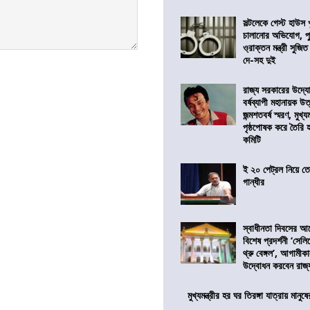
সল্টলেকে গেস্ট হাউস 
চালানোর অভিযোগ, পু
ও্রাক্তন মন্ত্রী সুজিত
দে-সহ দুই
রাজ্য সরকারের উদ্যোগ
বর্ষব্যাপী মহানায়ক উ
জন্মশতবর্ষ স্মরণ, মুখ্য
পৃষ্ঠপোষক করে তৈরি
কমিটি
ই ২০ পেট্রল নিয়ে ত
গান্ধীর
স্বাধীনতা দিবসের 
বিশেষ প্রদর্শনী ‘সেলি
থ্রু বেঙ্গল’, আগামীক
উদ্বোধন করবেন রাজ্
মুখ্যমন্ত্রীর হর ঘর তিরঙ্গা যাত্রায় মানুষ