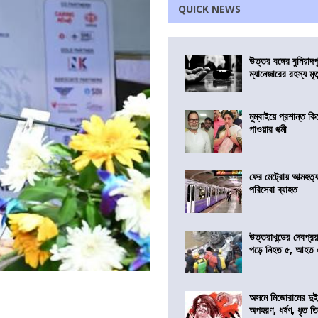
QUICK NEWS
উত্তর বঙ্গের বুনিয়াদপ
ম্যানেজারের রহস্য মৃত্
মুম্বাইয়ে প্রশান্ত 
পাওয়ার পত্মী
ফের মেট্রোয় আত্মহত্যা
পরিসেবা ব্যাহত
উত্তরাখন্ডের দেবপ্র
পড়ে নিহত ৫, আহত
অসমে মিজোরামের দুই
অপহরণ, ধর্ষণ, ধৃত ত