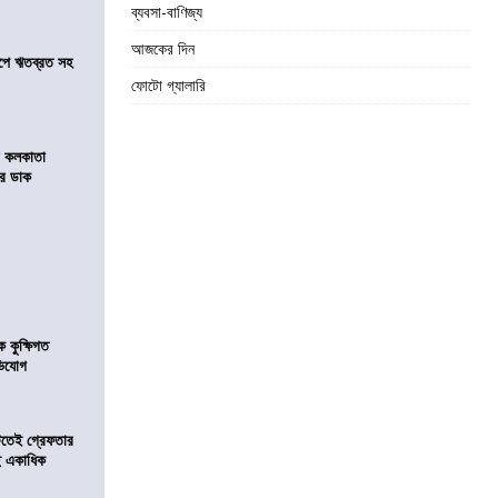
ব্যবসা-বাণিজ্য
আজকের দিন
সমীপে ঋতব্রত সহ
ফোটো গ্যালারি
র কলকাতা
চির ডাক
কুক্ষিগত
ভিযোগ
িটতেই গ্রেফতার
ে একাধিক