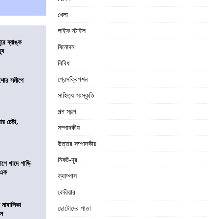
খেলা
লাইফ স্টাইল
ুরে ব্যাঙ্ক
বিনোদন
যু
বিবিধ
প্রেসক্রিপশন
কিশোর সমীপে
সাহিত্য-সংস্কৃতি
গল্প স্বল্প
র চেষ্টা,
সম্পাদকীয়
উত্তর সম্পাদকীয়
নিকট-দূর
য়াগে খাদে গাড়ি
 এক
ক্যাম্পাস
কেরিয়ার
 নাবালিকা
ছোটোদের পাতা
িন