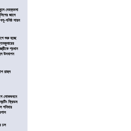
খুলে দেহব্যবসা
লিশের জালে
 বসু-ঘনিষ্ঠ সায়ন
ে শুরু হচ্ছে
ত্তমকুমারের
মন্ত্রীকে প্রধান
 হল উদযাপন
োপ রাহুল
আগে লোকভবনে
ব্রেটিং ফ্রিডম
াল শনিবার
যপাল
ের ঢল