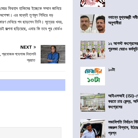
য়র ফিরহাদ হাকিমের ইচ্ছেকে সম্মান জানিয়ে
 অপেক্ষা। এর মধ্যেই তৃণমূল শিবিরে বড়
নবান্নে মুখ্যমন্ত্রী 
কারণ দেখিয়ে পদ ছাড়লেন তিনি। সূত্রের খবর,
অনুগামীরা
ই জল্পনা ছড়িয়েছে, এবার কি তবে পুর বোর্ডও
১২ আগস্ট কংগ্রেসে
NEXT
পুরসভা ঘেরাও কর্মসূ
ন, প্রযোজক পহেলাজ নিহালনি
প্রয়াত
১০টা
আইএসআই (ISI)-কে 
করতে চায় কেন্দ্র, অ
কংগ্রেসের
সভাধিপতি নির্বাচন ম
নজরুল বিশ্বাস, উঠছ
প্রশ্ন