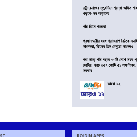
রবীন্দ্রনাথের মৃত্যুদিনে শ্রদ্ধা অমিত শাহ
খড়গে-সহ অন্যদের
পাঁচ তিনে পনেরো
প্রধানমন্ত্রীর সঙ্গে প্রাতরাশ বৈঠকে এ
সাংসদরা, ছিলেন তিন বেসুরো সাংসদও
গত সাড়ে পাঁচ বছরে ৭৭টি দেশে সফর প্রধ
মোদির, খরচ ৫৫৭ কোটি ৫১ লক্ষ টাকা,
সরকার
আরো ১২
OST
ROJDIN APPS