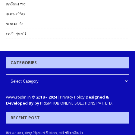
ছোটোদের পাতা
ব্যবসা-বাণিজ্য
আজকের দিন
ফোটো গ্যালারি
CATEGORIES
www.rojdin.in
© 2018
–
2024
|
Privacy Policy
Designed &
Developed By by
PRISMHUB ONLINE SOLUTIONS PVT. LTD.
RECENT POST
শিল্পায়নে নজর, রাজ্যে বিড়লা গোষ্ঠী আসছে, দাবি শমীক ভট্টাচার্যর