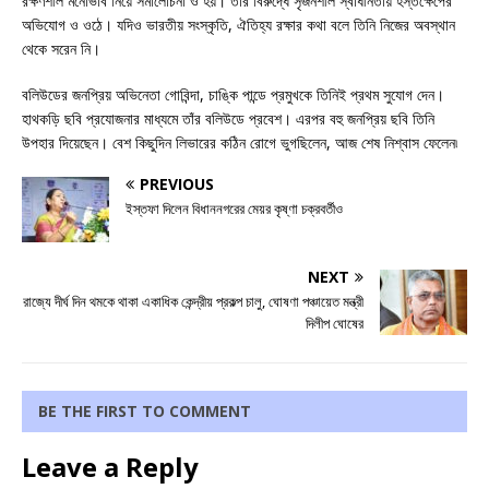
রক্ষণশীল মনোভাব নিয়ে সমালোচনা ও হয়। তাঁর বিরুদ্ধে সৃজনশীল স্বাধীনতায় হস্তক্ষেপের
অভিযোগ ও ওঠে। যদিও ভারতীয় সংস্কৃতি, ঐতিহ্য রক্ষার কথা বলে তিনি নিজের অবস্থান
থেকে সরেন নি।
বলিউডের জনপ্রিয় অভিনেতা গোবিন্দা, চাঙ্কি পান্ডে প্রমুখকে তিনিই প্রথম সুযোগ দেন।
হাথকড়ি ছবি প্রযোজনার মাধ্যমে তাঁর বলিউডে প্রবেশ। এরপর বহু জনপ্রিয় ছবি তিনি
উপহার দিয়েছেন। বেশ কিছুদিন লিভারের কঠিন রোগে ভুগছিলেন, আজ শেষ নিশ্বাস ফেলেন৷
PREVIOUS
ইস্তফা দিলেন বিধাননগরের মেয়র কৃষ্ণা চক্রবর্তীও
NEXT
রাজ্যে দীর্ঘ দিন থমকে থাকা একাধিক কেন্দ্রীয় প্রকল্প চালু, ঘোষণা পঞ্চায়েত মন্ত্রী
দিলীপ ঘোষের
BE THE FIRST TO COMMENT
Leave a Reply