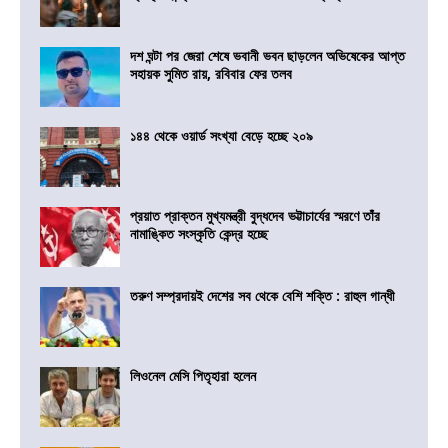
দশ ঘন্টা পর জেরা শেষে ভবানী ভবন ছাড়লেন অভিষেকের আপ্ত
সহায়ক সুমিত রায়, রবিবার ফের তলব
১৪৪ থেকে ওয়ার্ড সংখ্যা বেড়ে হচ্ছে ২০৯
প্রয়াত প্রাক্তন মুখ্যমন্ত্রী বুদ্ধদেব ভট্টাচার্যের স্মরণে তাঁর
নামাঙ্কিত সংস্কৃতি কেন্দ্র হচ্ছে
তরুণ সম্প্রদায়ই দেশের সব থেকে বেশি শক্তি : রাহুল গান্ধী
লিওনেল মেসি পিতৃহারা হলেন