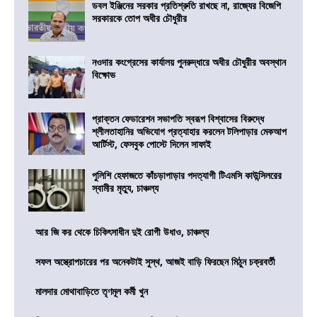
ডবল ইঞ্জিনের সরকার প্রতিশ্রুতি রাখছে না, রাজ্যের বিজেপি
সরকারকে তোপ অধীর চৌধুরীর
নওদার কংগ্রেসের কার্যালয় পুনরুদ্ধারে অধীর চৌধুরীর অবস্থান
বিক্ষোভ
প্রাক্তন ফেডারেশন সভাপতি স্বরূপ বিশ্বাসের বিরুদ্ধে
শ্লীলতাহানির অভিযোগ প্রত্যাহার করলেন টলিপাড়ার মেকআপ
আর্টিস্ট, ফেসবুক পোস্টে দিলেন সাফাই
পুলিশি হেফাজতে কাঁচড়াপাড়ার পদত্যাগী টিএমসি কাউন্সিলরের
স্বামীর মৃত্যু, চাঞ্চল্য
আর জি কর থেকে চিকিৎসাধীন দুই রোগী উধাও, চাঞ্চল্য
সফল অস্ত্রোপচারের পর অনেকটাই সুস্থ, আজই বাড়ি ফিরছেন মিঠুন চক্রবর্তী
মালদার মোথাবাড়িতে তৃণমূল কর্মী খুন